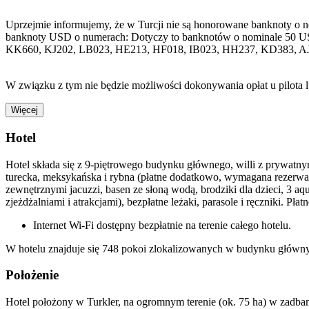
Uprzejmie informujemy, że w Turcji nie są honorowane banknoty o 
banknoty USD o numerach: Dotyczy to banknotów o nominale 50 U
KK660, KJ202, LB023, HE213, HF018, IB023, HH237, KD383, A
W związku z tym nie będzie możliwości dokonywania opłat u pilota 
Więcej
Hotel
Hotel składa się z 9-piętrowego budynku głównego, willi z prywatnym
turecka, meksykańska i rybna (płatne dodatkowo, wymagana rezerwacja
zewnętrznymi jacuzzi, basen ze słoną wodą, brodziki dla dzieci, 3 aq
zjeżdżalniami i atrakcjami), bezpłatne leżaki, parasole i ręczniki. Pł
Internet Wi-Fi dostępny bezpłatnie na terenie całego hotelu.
W hotelu znajduje się 748 pokoi zlokalizowanych w budynku główny
Położenie
Hotel położony w Turkler, na ogromnym terenie (ok. 75 ha) w zadba