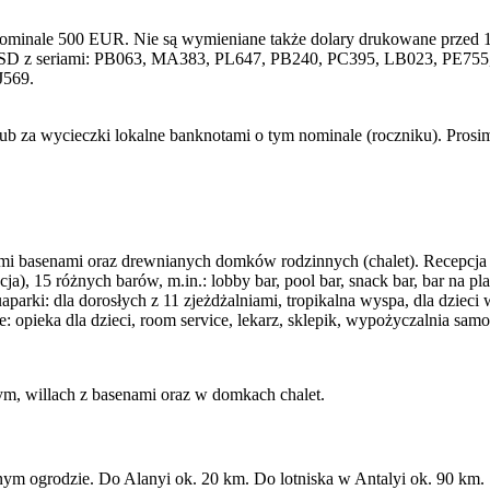
nominale 500 EUR. Nie są wymieniane także dolary drukowane przed 1
SD z seriami: PB063, MA383, PL647, PB240, PC395, LB023, PE755, 
J569.
lub za wycieczki lokalne banknotami o tym nominale (roczniku). Pros
i basenami oraz drewnianych domków rodzinnych (chalet). Recepcja 24 h
), 15 różnych barów, m.in.: lobby bar, pool bar, snack bar, bar na pl
uaparki: dla dorosłych z 11 zjeżdżalniami, tropikalna wyspa, dla dziec
atne: opieka dla dzieci, room service, lekarz, sklepik, wypożyczalnia sa
m, willach z basenami oraz w domkach chalet.
nym ogrodzie. Do Alanyi ok. 20 km. Do lotniska w Antalyi ok. 90 km.