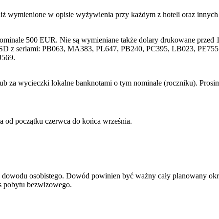
niż wymienione w opisie wyżywienia przy każdym z hoteli oraz innyc
nominale 500 EUR. Nie są wymieniane także dolary drukowane przed 1
SD z seriami: PB063, MA383, PL647, PB240, PC395, LB023, PE755, 
J569.
lub za wycieczki lokalne banknotami o tym nominale (roczniku). Pros
wa od początku czerwca do końca września.
ądź dowodu osobistego. Dowód powinien być ważny cały planowany okr
res pobytu bezwizowego.