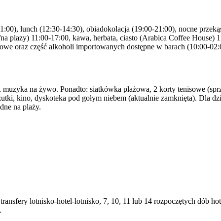
-11:00), lunch (12:30-14:30), obiadokolacja (19:00-21:00), nocne przek
e/na plazy) 11:00-17:00, kawa, herbata, ciasto (Arabica Coffee House)
lowe oraz część alkoholi importowanych dostępne w barach (10:00-02
 muzyka na żywo. Ponadto: siatkówka plażowa, 2 korty tenisowe (sprzę
y, rzutki, kino, dyskoteka pod gołym niebem (aktualnie zamknięta). Dla 
dne na plaży.
transfery lotnisko-hotel-lotnisko, 7, 10, 11 lub 14 rozpoczętych dób
.