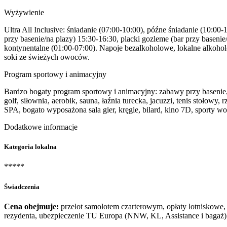
Wyżywienie
Ultra All Inclusive: śniadanie (07:00-10:00), późne śniadanie (10:00
przy basenie/na plazy) 15:30-16:30, placki gozleme (bar przy baseni
kontynentalne (01:00-07:00). Napoje bezalkoholowe, lokalne alkoho
soki ze świeżych owoców.
Program sportowy i animacyjny
Bardzo bogaty program sportowy i animacyjny: zabawy przy basenie,
golf, siłownia, aerobik, sauna, łaźnia turecka, jacuzzi, tenis stołow
SPA, bogato wyposażona sala gier, kręgle, bilard, kino 7D, sporty wo
Dodatkowe informacje
Kategoria lokalna
*****
Świadczenia
Cena obejmuje:
przelot samolotem czarterowym, opłaty lotniskowe, 
rezydenta, ubezpieczenie TU Europa (NNW, KL, Assistance i bagaż)