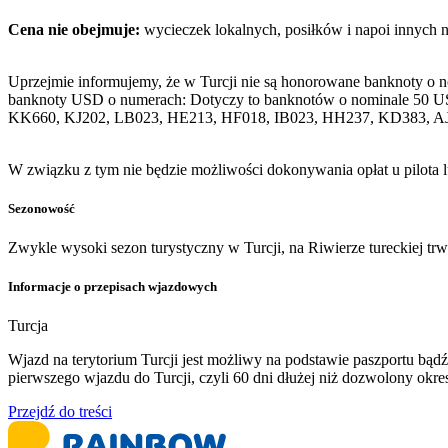
Cena nie obejmuje:
wycieczek lokalnych, posiłków i napoi innych 
Uprzejmie informujemy, że w Turcji nie są honorowane banknoty o 
banknoty USD o numerach: Dotyczy to banknotów o nominale 50 U
KK660, KJ202, LB023, HE213, HF018, IB023, HH237, KD383, A
W związku z tym nie będzie możliwości dokonywania opłat u pilota 
Sezonowość
Zwykle wysoki sezon turystyczny w Turcji, na Riwierze tureckiej tr
Informacje o przepisach wjazdowych
Turcja
Wjazd na terytorium Turcji jest możliwy na podstawie paszportu b
pierwszego wjazdu do Turcji, czyli 60 dni dłużej niż dozwolony ok
Przejdź do treści