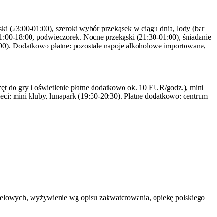
ąski (23:00-01:00), szeroki wybór przekąsek w ciągu dnia, lody (bar
 11:00-18:00, podwieczorek. Nocne przekąski (21:30-01:00), śniadanie
:00). Dodatkowo płatne: pozostałe napoje alkoholowe importowane,
t do gry i oświetlenie płatne dodatkowo ok. 10 EUR/godz.), mini
dzieci: mini kluby, lunapark (19:30-20:30). Płatne dodatkowo: centrum
 hotelowych, wyżywienie wg opisu zakwaterowania, opiekę polskiego