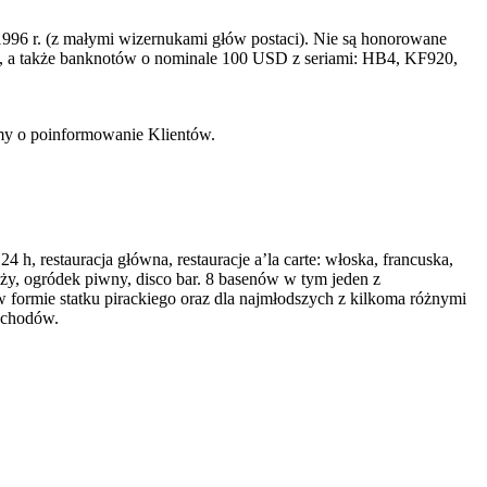
996 r. (z małymi wizernukami głów postaci). Nie są honorowane
a także banknotów o nominale 100 USD z seriami: HB4, KF920,
imy o poinformowanie Klientów.
, restauracja główna, restauracje a’la carte: włoska, francuska,
aży, ogródek piwny, disco bar. 8 basenów w tym jeden z
i w formie statku pirackiego oraz dla najmłodszych z kilkoma różnymi
mochodów.