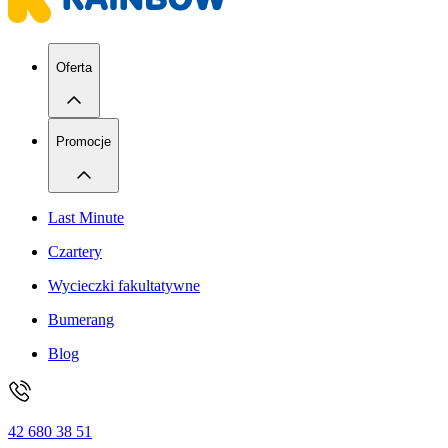
Oferta
Promocje
Last Minute
Czartery
Wycieczki fakultatywne
Bumerang
Blog
42 680 38 51