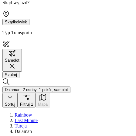
Skąd wyjazd?
Skądkolwiek
Typ Transportu
Samolot
Szukaj
Dalaman, 2 osoby, 1 pokój, samolot
Sortuj
Filtruj
1
Mapa
Rainbow
Last Minute
Turcja
Dalaman