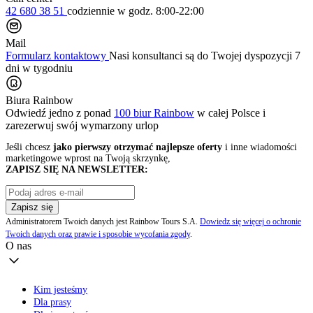
42 680 38 51
codziennie
w godz. 8:00-22:00
Mail
Formularz kontaktowy
Nasi konsultanci są do Twojej dyspozycji 7
dni w tygodniu
Biura Rainbow
Odwiedź jedno z ponad
100 biur Rainbow
w całej Polsce i
zarezerwuj swój
wymarzony urlop
Jeśli chcesz
jako pierwszy otrzymać najlepsze oferty
i inne wiadomości
marketingowe wprost na Twoją skrzynkę,
ZAPISZ SIĘ NA NEWSLETTER:
Zapisz się
Administratorem Twoich danych jest Rainbow Tours S.A.
Dowiedz się więcej o ochronie
Twoich danych oraz prawie i sposobie wycofania zgody
.
O nas
Kim jesteśmy
Dla prasy