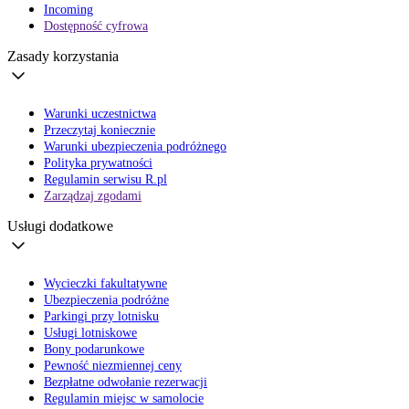
Incoming
Dostępność cyfrowa
Zasady korzystania
Warunki uczestnictwa
Przeczytaj koniecznie
Warunki ubezpieczenia podróżnego
Polityka prywatności
Regulamin serwisu R.pl
Zarządzaj zgodami
Usługi dodatkowe
Wycieczki fakultatywne
Ubezpieczenia podróżne
Parkingi przy lotnisku
Usługi lotniskowe
Bony podarunkowe
Pewność niezmiennej ceny
Bezpłatne odwołanie rezerwacji
Regulamin miejsc w samolocie