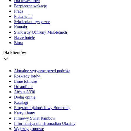
Dla inwestorów
Bezpieczne wakacje
Praca
Praca w IT
Szkolenia turystyczne
Kontakt
Standardy Ochrony Małoletnich
Nasze hotele
Biura
Dla klientów
Aktualne wytyczne przed podróżą
Rozkłady lotów
Linie lotnicze
Dreamliner
Airbus A330
Dodaj opinię
Katalogi
Program lojalnościowy Bumerang
Karty i bony
Filmowy Świat Rainbow
Informatsiya dla Hromadian Ukrainy
Wyjazdy grupowe