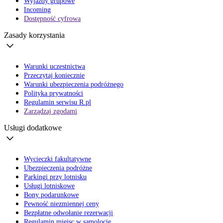
Wyjazdy grupowe
Incoming
Dostępność cyfrowa
Zasady korzystania
Warunki uczestnictwa
Przeczytaj koniecznie
Warunki ubezpieczenia podróżnego
Polityka prywatności
Regulamin serwisu R.pl
Zarządzaj zgodami
Usługi dodatkowe
Wycieczki fakultatywne
Ubezpieczenia podróżne
Parkingi przy lotnisku
Usługi lotniskowe
Bony podarunkowe
Pewność niezmiennej ceny
Bezpłatne odwołanie rezerwacji
Regulamin miejsc w samolocie