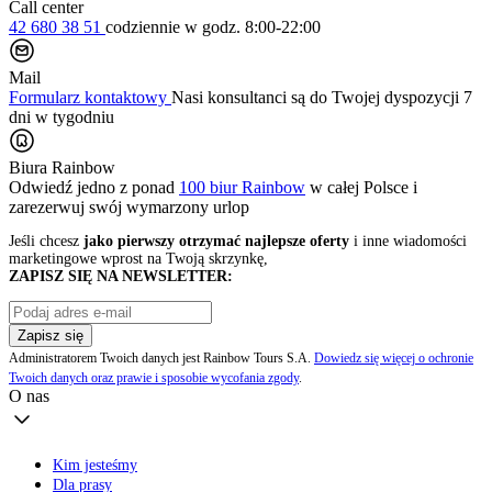
Call center
42 680 38 51
codziennie
w godz. 8:00-22:00
Mail
Formularz kontaktowy
Nasi konsultanci są do Twojej dyspozycji 7
dni w tygodniu
Biura Rainbow
Odwiedź jedno z ponad
100 biur Rainbow
w całej Polsce i
zarezerwuj swój
wymarzony urlop
Jeśli chcesz
jako pierwszy otrzymać najlepsze oferty
i inne wiadomości
marketingowe wprost na Twoją skrzynkę,
ZAPISZ SIĘ NA NEWSLETTER:
Zapisz się
Administratorem Twoich danych jest Rainbow Tours S.A.
Dowiedz się więcej o ochronie
Twoich danych oraz prawie i sposobie wycofania zgody
.
O nas
Kim jesteśmy
Dla prasy