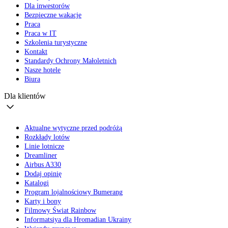
Dla inwestorów
Bezpieczne wakacje
Praca
Praca w IT
Szkolenia turystyczne
Kontakt
Standardy Ochrony Małoletnich
Nasze hotele
Biura
Dla klientów
Aktualne wytyczne przed podróżą
Rozkłady lotów
Linie lotnicze
Dreamliner
Airbus A330
Dodaj opinię
Katalogi
Program lojalnościowy Bumerang
Karty i bony
Filmowy Świat Rainbow
Informatsiya dla Hromadian Ukrainy