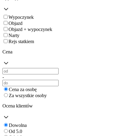
Wypoczynek
Objazd
Objazd + wypoczynek
Narty
Rejs statkiem
Cena
-
Cena za osobę
Za wszystkie osoby
Ocena klientów
Dowolna
Od 5.0