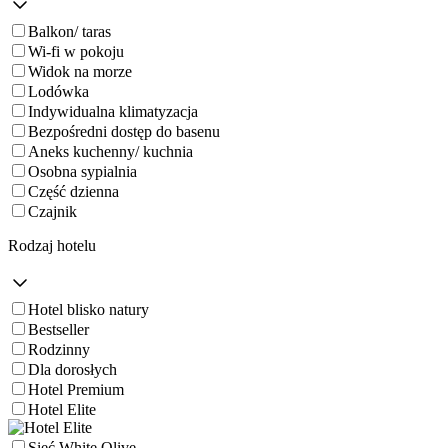
Balkon/ taras
Wi-fi w pokoju
Widok na morze
Lodówka
Indywidualna klimatyzacja
Bezpośredni dostęp do basenu
Aneks kuchenny/ kuchnia
Osobna sypialnia
Część dzienna
Czajnik
Rodzaj hotelu
Hotel blisko natury
Bestseller
Rodzinny
Dla dorosłych
Hotel Premium
Hotel Elite
Sieć White Olive