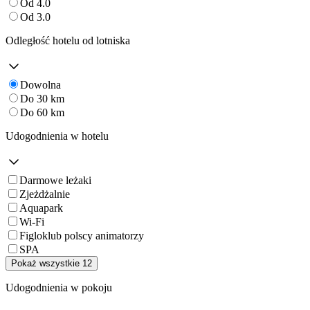
Od 4.0
Od 3.0
Odległość hotelu od lotniska
Dowolna
Do 30 km
Do 60 km
Udogodnienia w hotelu
Darmowe leżaki
Zjeżdżalnie
Aquapark
Wi-Fi
Figloklub polscy animatorzy
SPA
Pokaż wszystkie 12
Udogodnienia w pokoju