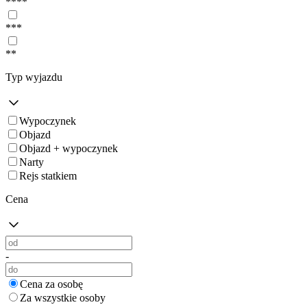
****
***
**
Typ wyjazdu
Wypoczynek
Objazd
Objazd + wypoczynek
Narty
Rejs statkiem
Cena
-
Cena za osobę
Za wszystkie osoby