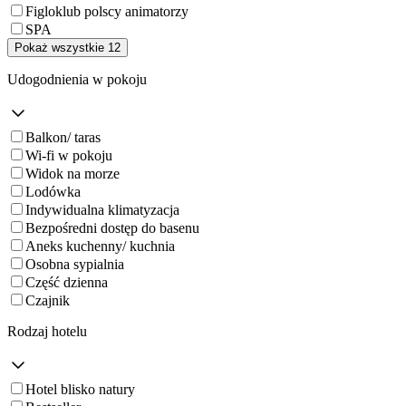
Figloklub polscy animatorzy
SPA
Pokaż wszystkie 12
Udogodnienia w pokoju
Balkon/ taras
Wi-fi w pokoju
Widok na morze
Lodówka
Indywidualna klimatyzacja
Bezpośredni dostęp do basenu
Aneks kuchenny/ kuchnia
Osobna sypialnia
Część dzienna
Czajnik
Rodzaj hotelu
Hotel blisko natury