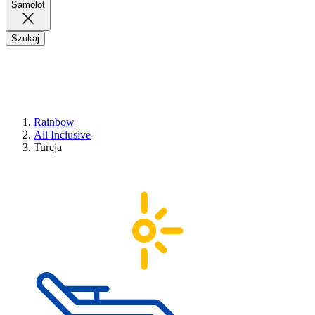
Samolot
Szukaj
Rainbow
All Inclusive
Turcja