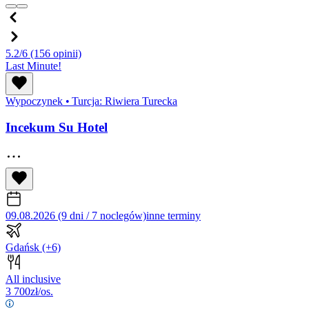
5.2/6
(156 opinii)
Last Minute!
Wypoczynek
•
Turcja: Riwiera Turecka
Incekum Su Hotel
09.08.2026 (9 dni / 7 noclegów)
inne terminy
Gdańsk
(+6)
All inclusive
3 700
zł/os.