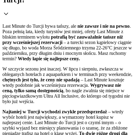
Last Minute do Turcji bywa tańszy, ale
nie zawsze i nie na pewno
.
Poza pełnią lata, kiedy turystów jest mniej, oferty Last Minute z
bliskim terminem wylotu
potrafią być zauważalnie tańsze niż
przy wcześniejszej rezerwacji
– a turecki sezon kąpielowy ciągnie
się długo, bo woda Morza Śródziemnego trzyma 22-26°C jeszcze w
październiku, przy długim dniu i mocnym słońcu. Masz ruchomy
termin?
Wtedy łapie się najlepsze ceny.
W szczycie sezonu jest inaczej. W lipcu i sierpniu, zwłaszcza w
obleganych hotelach z aquaparkiem i w terminach przy weekendzie,
chętnych jest tylu, że ceny nie spadają
– Last Minute kosztuje
wtedy podobnie jak wcześniejsza rezerwacja.
Wygrywasz nie
ceną, tylko samą dostępnością
, bo nagle zwalnia się miejsce w
pięciogwiazdkowym Ultra All Inclusive, do którego od tygodni nie
było już wejścia.
Najtaniej w Turcji wychodzi zwykle przedsprzedaż
– wtedy
wybór hoteli jest największy, a wymarzony hotel kupisz w
najlepszej cenie. Last Minute do Turcji jest o czymś innym – o
szybki wyjazd bez miesięcy planowania i o szansę, że za zbliżone
pieniądze trafisz na hotel o klasę wyżej.
To dwie różne drogi dla