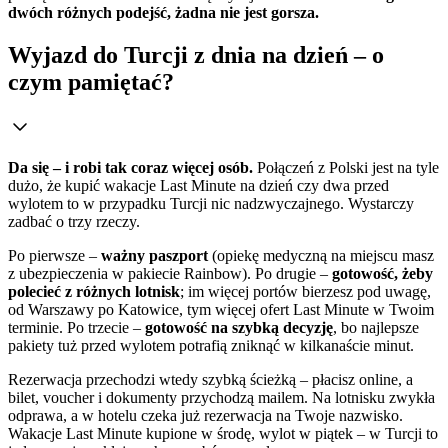
dwóch różnych podejść, żadna nie jest gorsza.
Wyjazd do Turcji z dnia na dzień – o
czym pamiętać?
Da się – i robi tak coraz więcej osób.
Połączeń z Polski jest na tyle
dużo, że kupić wakacje Last Minute na dzień czy dwa przed
wylotem to w przypadku Turcji nic nadzwyczajnego. Wystarczy
zadbać o trzy rzeczy.
Po pierwsze –
ważny paszport
(opiekę medyczną na miejscu masz
z ubezpieczenia w pakiecie Rainbow). Po drugie –
gotowość, żeby
polecieć z różnych lotnisk
; im więcej portów bierzesz pod uwagę,
od Warszawy po Katowice, tym więcej ofert Last Minute w Twoim
terminie. Po trzecie –
gotowość na szybką decyzję
, bo najlepsze
pakiety tuż przed wylotem potrafią zniknąć w kilkanaście minut.
Rezerwacja przechodzi wtedy szybką ścieżką – płacisz online, a
bilet, voucher i dokumenty przychodzą mailem. Na lotnisku zwykła
odprawa, a w hotelu czeka już rezerwacja na Twoje nazwisko.
Wakacje Last Minute kupione w środę, wylot w piątek – w Turcji to