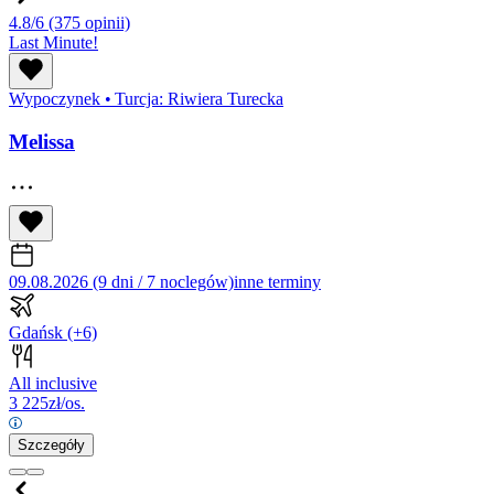
4.8/6
(375 opinii)
Last Minute!
Wypoczynek
•
Turcja: Riwiera Turecka
Melissa
09.08.2026 (9 dni / 7 noclegów)
inne terminy
Gdańsk
(+6)
All inclusive
3 225
zł/os.
Szczegóły