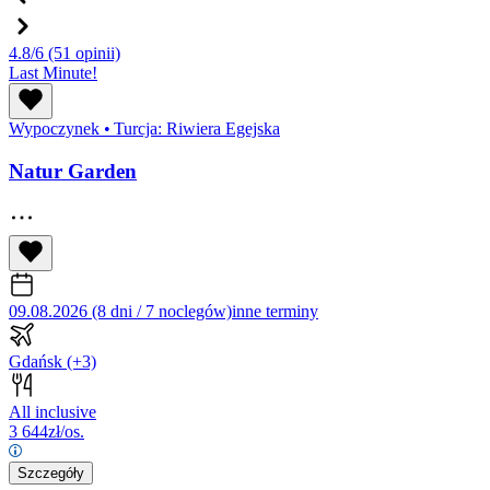
4.8/6
(51 opinii)
Last Minute!
Wypoczynek
•
Turcja: Riwiera Egejska
Natur Garden
09.08.2026 (8 dni / 7 noclegów)
inne terminy
Gdańsk
(+3)
All inclusive
3 644
zł/os.
Szczegóły