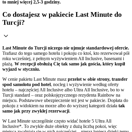
to mniej więcej 2,5-3 godziny.
Co dostajesz w pakiecie Last Minute do
Turcji?
Last Minute do Turcji niczego nie ujmuje standardowej ofercie.
Trafiasz do tego samego hotelu i pokoju co ktoś, kto rezerwował pół
roku wcześniej, z pełnym wyżywieniem All Inclusive, basenami i
plażą.
W recepcji obsłużą Cię tak samo jak gościa, który kupił
wyjazd w styczniu.
W cenie pakietu Last Minute masz
przelot w obie strony, transfer
spod samolotu pod hotel
, nocleg i wyżywienie według oferty
hotelu – najczęściej All Inclusive albo Ultra All Inclusive, bo to w
Turcji standard – oraz polskojęzycznego rezydenta Rainbow na
miejscu. Podstawowe ubezpieczenie też jest w pakiecie. Dopłata do
pokoju z widokiem na morze albo do wyższej kategorii działa
tak
samo jak przy zwykłej rezerwacji
.
W Last Minute szczególnie często widać hotele 5 Ultra All
Inclusive*. To zwykle duże obiekty z dużą liczbą pokoi, więc
miejsca zwalniają się w nich najczęściej – nieraz łapiesz dzięki temu