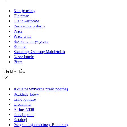
Kim jesteśmy
Dla prasy
Dla inwestorów
Bezpieczne wakacje
Praca
Praca w IT
Szkolenia turystyczne
Kontakt
Standardy Ochrony Małoletnich
Nasze hotele
Biura
Dla klientów
Aktualne wytyczne przed podróżą
Rozkłady lotów
Linie lotnicze
Dreamliner
Airbus A330
Dodaj opinię
Katalogi
Program lojalnościowy Bumerang