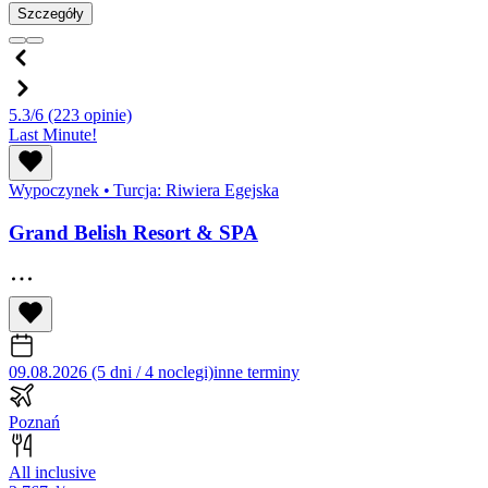
Szczegóły
5.3/6
(223 opinie)
Last Minute!
Wypoczynek
•
Turcja: Riwiera Egejska
Grand Belish Resort & SPA
09.08.2026 (5 dni / 4 noclegi)
inne terminy
Poznań
All inclusive