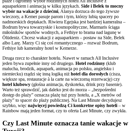
plaże i ogromny wybór rodzinnych hoteli All Inclusive z
aquaparkiem i animacją w kilku językach.
Side i Belek to mocny
wybór na wakacje z dziećmi
, Alanya dorzuca do tego żywsze
wieczory, a Kemer pasuje parom i tym, którzy lubią spacery po
nadmorskich deptakach. Riwiera Egejska jest bardziej kameralna –
Bodrum bywa towarzyskie i kosmopolityczne, Marmaris ściąga
miłośników sportów wodnych, a Fethiye to brama nad lagunę w
Ölüdeniz. Chcesz wakacji z aquaparkiem – postaw na Side, Belek
albo Larę. Marzy Ci się coś romantycznego – rozważ Bodrum,
Fethiye lub kameralny hotel w Kemerze.
Druga rzecz to charakter hotelu. Nawet w ramach All Inclusive
jeden bywa zupełnie inny od drugiego.
Hotel rodzinny
(klub
malucha, brodzik, aquapark, animacja po polsku, angielsku i
niemiecku) rządzi się inną logiką niż
hotel dla dorosłych
(cisza,
większe spa, restauracje à la carte na wieczorną rezerwację) czy
hotel klubowy
(głośna animacja, dyskoteka, drink przy basenie).
Warto też sprawdzić, jak daleko jest do morza – „bezpośredni
dostęp do plaży” oznacza plażę tuż przy hotelu, a „X metrów od
plaży” to spacer do plaży publicznej. Na Last Minute decydujesz
szybko, więc
najwięcej powiedzą Ci konkretne opisy hoteli
– w
Rainbow mają jeden format, czy to oferta Last Minute, czy zwykła.
Czy Last Minute oznacza tanie wakacje w
Turcji?