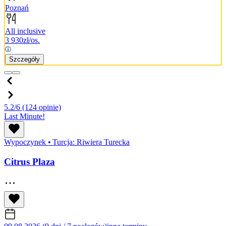
Poznań
All inclusive
3 930
zł/os.
Szczegóły
5.2/6
(124 opinie)
Last Minute!
Wypoczynek
•
Turcja: Riwiera Turecka
Citrus Plaza