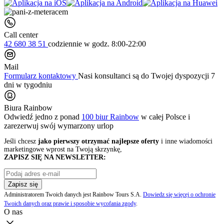
Call center
42 680 38 51
codziennie
w godz. 8:00-22:00
Mail
Formularz kontaktowy
Nasi konsultanci są do Twojej dyspozycji 7
dni w tygodniu
Biura Rainbow
Odwiedź jedno z ponad
100 biur Rainbow
w całej Polsce i
zarezerwuj swój
wymarzony urlop
Jeśli chcesz
jako pierwszy otrzymać najlepsze oferty
i inne wiadomości
marketingowe wprost na Twoją skrzynkę,
ZAPISZ SIĘ NA NEWSLETTER:
Zapisz się
Administratorem Twoich danych jest Rainbow Tours S.A.
Dowiedz się więcej o ochronie
Twoich danych oraz prawie i sposobie wycofania zgody
.
O nas