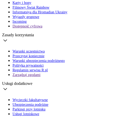
Karty i bony
Filmowy Świat Rainbow
Informatsiya dla Hromadian Ukrainy
Wyjazdy grupowe
Incoming
Dostępność cyfrowa
Zasady korzystania
Warunki uczestnictwa
Przeczytaj koniecznie
Warunki ubezpieczenia podróżnego
Polityka prywatności
Regulamin serwisu R.pl
Zarządzaj zgodami
Usługi dodatkowe
Wycieczki fakultatywne
Ubezpieczenia podróżne
Parkingi przy lotnisku
Usługi lotniskowe