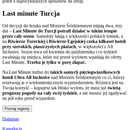
jeden z najzwyklejszych sposobów na urlop.
Last minute Turcja
Od decyzji do leżaka nad Morzem Śródziemnym mijają dwa, trzy
dni –
Last Minute do Turcji potrafi działać w takim tempie
przez cały sezon
. Samoloty latają z większości polskich lotnisk, a
na
Riwierze Tureckiej i Riwierze Egejskiej czeka kilkaset hoteli
przy szerokich, piaszczystych plażach
, w większości z All
Inclusive. Sezon trwa od kwietnia do października i co tydzień
zwalniają się miejsca, które tuż przed wylotem wpadają do oferty
Last Minute.
Trzeba je tylko w porę złapać.
Na Last Minute trafisz do
takich samych pięciogwiazdkowych
hoteli Ultra All Inclusive
nad Morzem Śródziemnym co ci, którzy
rezerwują je z wielomiesięcznym wyprzedzeniem. Różnica jest na
Twoją korzyść – kupujesz tak blisko wylotu, że masz już
świeżą
prognozę pogody na cały swój tydzień
, a nie musisz jej zgadywać
na pół roku przed wyjazdem.
Poznaj regiony
Dalaman
Kapadocja