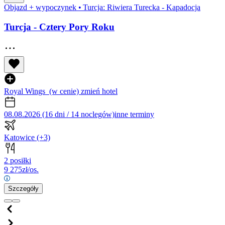
Objazd + wypoczynek
•
Turcja: Riwiera Turecka - Kapadocja
Turcja - Cztery Pory Roku
Royal Wings
(w cenie)
zmień hotel
08.08.2026 (16 dni / 14 noclegów)
inne terminy
Katowice
(+3)
2 posiłki
9 275
zł/os.
Szczegóły