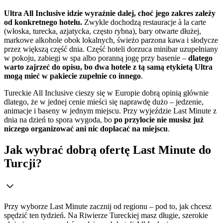
Ultra All Inclusive idzie wyraźnie dalej, choć jego zakres zależy
od konkretnego hotelu.
Zwykle dochodzą restauracje à la carte
(włoska, turecka, azjatycka, często rybna), bary otwarte dłużej,
markowe alkohole obok lokalnych, świeżo parzona kawa i słodycze
przez większą część dnia. Część hoteli dorzuca minibar uzupełniany
w pokoju, zabiegi w spa albo poranną jogę przy basenie –
dlatego
warto zajrzeć do opisu, bo dwa hotele z tą samą etykietą Ultra
mogą mieć w pakiecie zupełnie co innego
.
Tureckie All Inclusive cieszy się w Europie dobrą opinią głównie
dlatego, że w jednej cenie mieści się naprawdę dużo – jedzenie,
animacje i baseny w jednym miejscu. Przy wyjeździe Last Minute z
dnia na dzień to spora wygoda, bo
po przylocie nie musisz już
niczego organizować ani nic dopłacać na miejscu
.
Jak wybrać dobrą ofertę Last Minute do
Turcji?
Przy wyborze Last Minute zacznij od regionu – pod to, jak chcesz
spędzić ten tydzień. Na Riwierze Tureckiej masz długie, szerokie