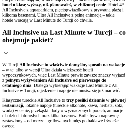
hotel o klasę wyższy, niż planowałeś, w zbliżonej cenie
. Hotel 4*
All Inclusive z aquaparkiem, pięciogwiazdkowy z prywatną plażą i
kilkoma basenami, Ultra All Inclusive z pełną animacją – takie
hotele wracają w Last Minute do Turcji co chwila.
All Inclusive na Last Minute w Turcji – co
obejmuje pakiet?
W Turcji
All Inclusive to właściwie domyślny sposób na wakacje
– w tej albo w wersji Ultra działa większość hoteli
wypoczynkowych, więc Last Minute prawie zawsze znaczy wyjazd
z
pełnym wyżywieniem All Inclusive od pierwszego do
ostatniego dnia
. Dlatego wybierając wakacje Last Minute z All
Inclusive w Turcji, o jedzenie i napoje nie musisz się już martwić.
Klasyczne tureckie All Inclusive to
trzy posiłki dziennie w głównej
restauracji
, lokalne napoje (tureckie alkohole, kawa, herbata, soki,
woda) w cenie, przekąski i lody o wyznaczonych porach, animacje
dla dzieci i dorosłych oraz kilka basenów. Bufet bywa naprawdę
zastawiony – od mezze i grillowanych mięs po baklawę i świeże
owoce.