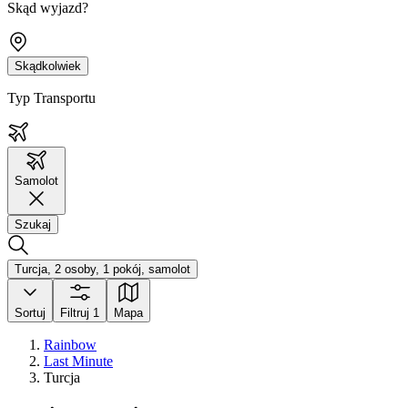
Skąd wyjazd?
Skądkolwiek
Typ Transportu
Samolot
Szukaj
Turcja, 2 osoby, 1 pokój, samolot
Sortuj
Filtruj
1
Mapa
Rainbow
Last Minute
Turcja