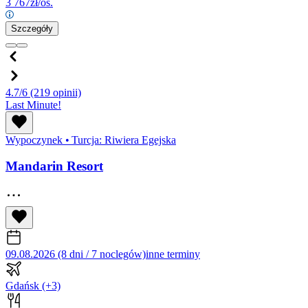
3 767
zł/os.
Szczegóły
4.7/6
(219 opinii)
Last Minute!
Wypoczynek
•
Turcja: Riwiera Egejska
Mandarin Resort
09.08.2026 (8 dni / 7 noclegów)
inne terminy
Gdańsk
(+3)