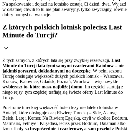
Na spakowanie i dojazd na lotnisko zostają Ci dzień, dwa. Wyjazd
w ostatniej chwili to tu nie plan awaryjny, tylko zwyczajny, równie
dobry pomysł na wakacje.
Z których polskich lotnisk polecisz Last
Minute do Turcji?
Z tych samych, z których lata się przy zwykłej rezerwacji.
Last
Minute do Turcji lata tymi samymi czarterami Rainbow – nie
jakimiś gorszymi, dokładanymi na doczepkę.
W pełni sezonu
Turcję obsługuje większość dużych polskich lotnisk – Warszawa,
Kraków, Katowice, Gdańsk, Poznań, Wrocław – więc zwykle
wybierasz to, które masz najbliżej domu
. Im częściej startują z
niego rejsy, tym częściej trafiają się świeże oferty Last Minute do
Turcji.
Po stronie tureckiej większość hoteli leży niedaleko lotniska w
Antalyi, które obsługuje całą Riwierę Turecką – Side, Alanyę,
Belek, Larę i Kemer. Na Riwierę Egejską, czyli w okolice Bodrum,
Marmaris, Fethiye i Kuşadası, lecisz przez Bodrum, Dalaman albo
Izmir.
Loty są bezpośrednie i czarterowe, a sam przelot z Polski