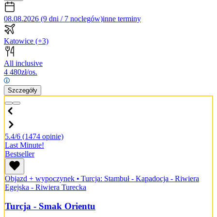
08.08.2026 (9 dni / 7 noclegów)
inne terminy
Katowice
(+3)
All inclusive
4 480
zł/os.
Szczegóły
5.4/6
(1474 opinie)
Last Minute!
Bestseller
Objazd + wypoczynek
•
Turcja: Stambuł - Kapadocja - Riwiera
Egejska - Riwiera Turecka
Turcja - Smak Orientu