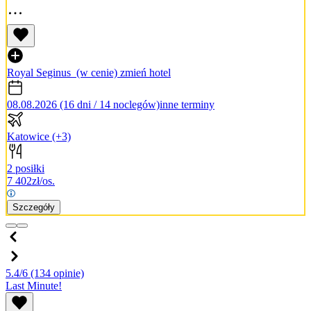
Royal Seginus
(w cenie)
zmień hotel
08.08.2026 (16 dni / 14 noclegów)
inne terminy
Katowice
(+3)
2 posiłki
7 402
zł/os.
Szczegóły
5.4/6
(134 opinie)
Last Minute!