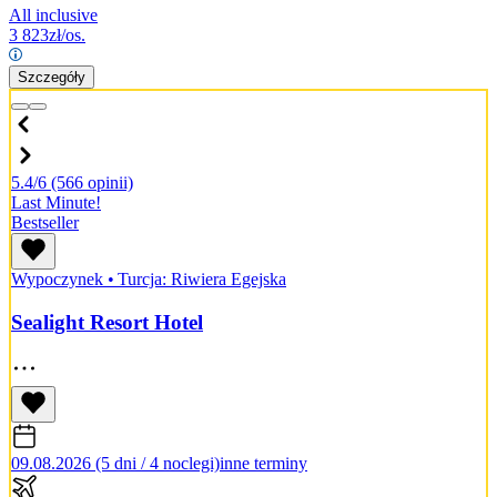
All inclusive
3 823
zł/os.
Szczegóły
5.4/6
(566 opinii)
Last Minute!
Bestseller
Wypoczynek
•
Turcja: Riwiera Egejska
Sealight Resort Hotel
09.08.2026 (5 dni / 4 noclegi)
inne terminy