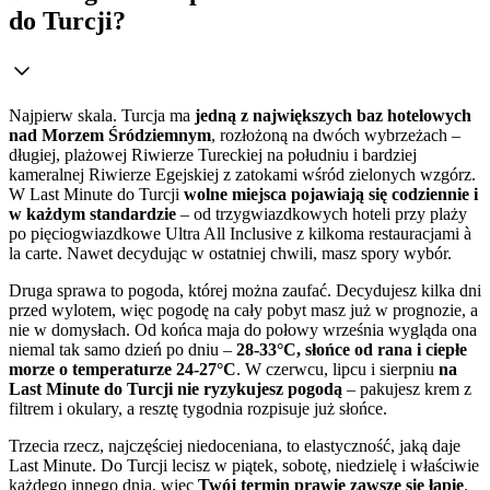
do Turcji?
Najpierw skala. Turcja ma
jedną z największych baz hotelowych
nad Morzem Śródziemnym
, rozłożoną na dwóch wybrzeżach –
długiej, plażowej Riwierze Tureckiej na południu i bardziej
kameralnej Riwierze Egejskiej z zatokami wśród zielonych wzgórz.
W Last Minute do Turcji
wolne miejsca pojawiają się codziennie i
w każdym standardzie
– od trzygwiazdkowych hoteli przy plaży
po pięciogwiazdkowe Ultra All Inclusive z kilkoma restauracjami à
la carte. Nawet decydując w ostatniej chwili, masz spory wybór.
Druga sprawa to pogoda, której można zaufać. Decydujesz kilka dni
przed wylotem, więc pogodę na cały pobyt masz już w prognozie, a
nie w domysłach. Od końca maja do połowy września wygląda ona
niemal tak samo dzień po dniu –
28-33°C, słońce od rana i ciepłe
morze o temperaturze 24-27°C
. W czerwcu, lipcu i sierpniu
na
Last Minute do Turcji nie ryzykujesz pogodą
– pakujesz krem z
filtrem i okulary, a resztę tygodnia rozpisuje już słońce.
Trzecia rzecz, najczęściej niedoceniana, to elastyczność, jaką daje
Last Minute. Do Turcji lecisz w piątek, sobotę, niedzielę i właściwie
każdego innego dnia, więc
Twój termin prawie zawsze się łapie
.