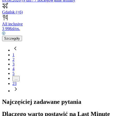
09.08.2026 (9 dni / 7 noclegów)
inne terminy
Gdańsk
(+6)
All inclusive
3 998
zł/os.
Szczegóły
1
2
3
4
5
...
23
Najczęściej zadawane pytania
Dlaczego warto postawić na Last Minute