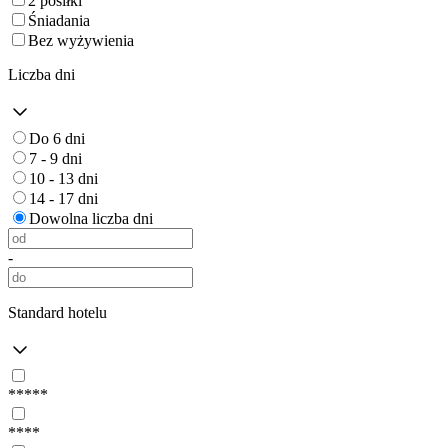
2 posiłki
Śniadania
Bez wyżywienia
Liczba dni
Do 6 dni
7 - 9 dni
10 - 13 dni
14 - 17 dni
Dowolna liczba dni
-
Standard hotelu
*****
****