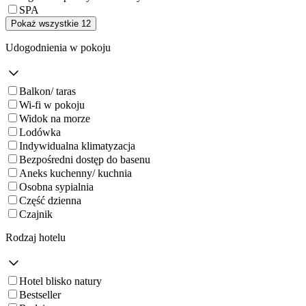
SPA
Pokaż wszystkie 12
Udogodnienia w pokoju
Balkon/ taras
Wi-fi w pokoju
Widok na morze
Lodówka
Indywidualna klimatyzacja
Bezpośredni dostęp do basenu
Aneks kuchenny/ kuchnia
Osobna sypialnia
Część dzienna
Czajnik
Rodzaj hotelu
Hotel blisko natury
Bestseller