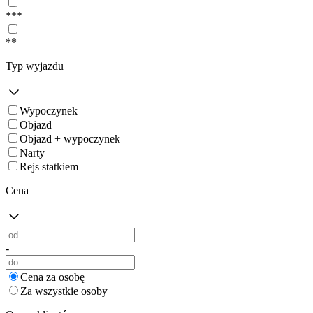
***
**
Typ wyjazdu
Wypoczynek
Objazd
Objazd + wypoczynek
Narty
Rejs statkiem
Cena
-
Cena za osobę
Za wszystkie osoby