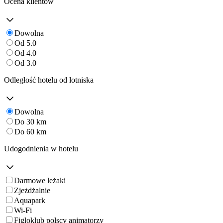
Ocena klientów
Dowolna
Od 5.0
Od 4.0
Od 3.0
Odległość hotelu od lotniska
Dowolna
Do 30 km
Do 60 km
Udogodnienia w hotelu
Darmowe leżaki
Zjeżdżalnie
Aquapark
Wi-Fi
Figloklub polscy animatorzy