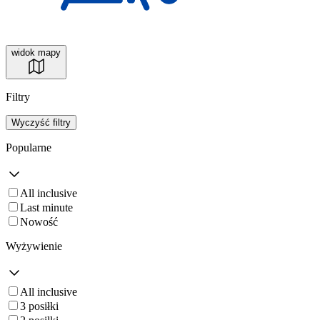
widok mapy
Filtry
Wyczyść filtry
Popularne
All inclusive
Last minute
Nowość
Wyżywienie
All inclusive
3 posiłki