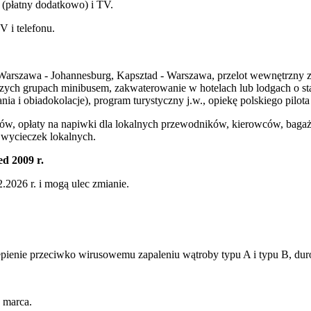
 (płatny dodatkowo) i TV.
V i telefonu.
Warszawa - Johannesburg, Kapsztad - Warszawa, przelot wewnętrzny z 
jszych grupach minibusem, zakwaterowanie w hotelach lub lodgach o 
a i obiadokolacje), program turystyczny j.w., opiekę polskiego pilo
ów, opłaty na napiwki dla lokalnych przewodników, kierowców, bagaż
 wycieczek lokalnych.
d 2009 r.
2026 r. i mogą ulec zmianie.
ienie przeciwko wirusowemu zapaleniu wątroby typu A i typu B, durow
 marca.