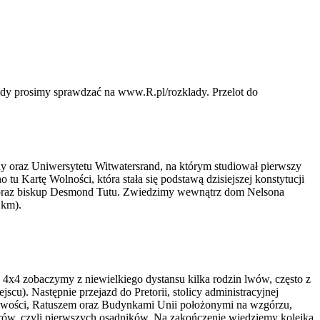
ady prosimy sprawdzać na www.R.pl/rozklady. Przelot do
dy oraz Uniwersytetu Witwatersrand, na którym studiował pierwszy
u Kartę Wolności, która stała się podstawą dzisiejszej konstytucji
a oraz biskup Desmond Tutu. Zwiedzimy wewnątrz dom Nelsona
 km).
 4x4 zobaczymy z niewielkiego dystansu kilka rodzin lwów, często z
cu). Następnie przejazd do Pretorii, stolicy administracyjnej
iwości, Ratuszem oraz Budynkami Unii położonymi na wzgórzu,
ów, czyli pierwszych osadników. Na zakończenie wjedziemy kolejką