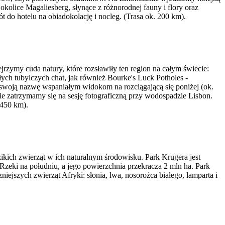
olice Magaliesberg, słynące z różnorodnej fauny i flory oraz
t do hotelu na obiadokolację i nocleg. (Trasa ok. 200 km).
zymy cuda natury, które rozsławiły ten region na całym świecie:
ych tubylczych chat, jak również Bourke's Luck Potholes -
 swoją nazwę wspaniałym widokom na rozciągającą się poniżej (ok.
 zatrzymamy się na sesję fotograficzną przy wodospadzie Lisbon.
 450 km).
ikich zwierząt w ich naturalnym środowisku. Park Krugera jest
zeki na południu, a jego powierzchnia przekracza 2 mln ha. Park
iejszych zwierząt Afryki: słonia, lwa, nosorożca białego, lamparta i