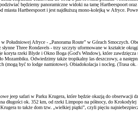
odziwiać będziemy panoramiczne widoki na tamę Hartbeespoort oraz ok
d miasta Hartbeespoort i jest najdłuższą mono-kolejką w Afryce. Powró
ch w Południowej Afryce - „Panorama Route” w Górach Smoczych. Obejr
 słynne Three Rondavels - trzy szczyty uformowane w kształcie okrągł
je koryta rzeki Blyde i Okno Boga (God's Window), które zawdzięcza
o Mozambiku. Odwiedzimy także tropikalny las deszczowy, a następnie
(mogą być to lodge namiotowe). Obiadokolacja i nocleg. (Trasa ok.
e jeep safari w Parku Krugera, które będzie okazją do obserwacji dz
a długości ok. 352 km, od rzeki Limpopo na północy, do Krokodylej R
era to także dom tzw. „wielkiej piątki”, czyli pięciu najniebezpieczn