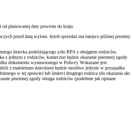
i od planowanej daty powrotu do kraju.
czych przed datą wylotu. Jeżeli sprzedaż ma miejsce później prosimy
tniego dziecka podróżującego z/do RPA z obojgiem rodziców,
cka z jednym z rodziców, konieczne będzie okazanie pisemnej zgody
padku dokumentu wystawionego w Polsce). Wskazane jest
podróż z małoletnim dzieckiem będzie możliwe jedynie w przypadku
nnego w tej sprawie) lub śmierci drugiego rodzica (do okazania akt
azanie pisemnej zgody obojga rodziców (podobnie jak opisane