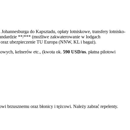
Johannesburga do Kapsztadu, opłaty lotniskowe, transfery lotnisko-
standardzie **/*** (możliwe zakwaterowanie w lodgach
ta oraz ubezpieczenie TU Europa (NNW, KL i bagaż).
owych, kelnerów etc., (kwota ok.
590 USD/os
. płatna pilotowi
i brzusznemu oraz błonicy i tężcowi. Należy zabrać repelenty.