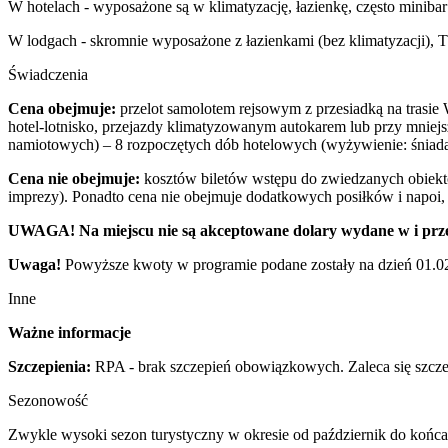
W hotelach - wyposażone są w klimatyzację, łazienkę, często minibar
W lodgach - skromnie wyposażone z łazienkami (bez klimatyzacji), T
Świadczenia
Cena obejmuje:
przelot samolotem rejsowym z przesiadką na trasie 
hotel-lotnisko, przejazdy klimatyzowanym autokarem lub przy mnie
namiotowych) – 8 rozpoczętych dób hotelowych (wyżywienie: śniadani
Cena nie obejmuje:
kosztów biletów wstępu do zwiedzanych obiekt
imprezy). Ponadto cena nie obejmuje dodatkowych posiłków i napoi,
UWAGA! Na miejscu nie są akceptowane dolary wydane w i prze
Uwaga!
Powyższe kwoty w programie podane zostały na dzień 01.02.
Inne
Ważne informacje
Szczepienia:
RPA - brak szczepień obowiązkowych. Zaleca się szczep
Sezonowość
Zwykle wysoki sezon turystyczny w okresie od październik do końca