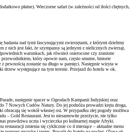
datkowo płatne). Wieczorne safari (w zależności od ilości chętnych,
ę badania nad tymi fascynującymi zwierzętami, z którymi dzielimy
 nich jest fakt, że szympansy są jednymi z nielicznych zwierząt,
odpowiednich warunkach, jak również osierocone czy zranione
 przewodnikiem, który opowie nam, często smutne, historie
 z pewnością zostanie na długo w pamięci. Następnie wizyta w
i drzew występujące na tym terenie. Przejazd do hotelu w ok.
 Parade, następnie spacer w Ogrodach Kampanii Indyjskiej oraz
ą do 7 Nowych Cudów Natury. Do jej podnóża prowadzi kręta droga,
iki obracają się wokół własnej osi. W przypadku złej pogody możliwa
u – Gold Restaurant. Jest to niesamowite przeżycie, nie tylko
nas prawdziwa uczta i wycieczka po kulinarnej mapie Afryki.
restauracji zmienia się cyklicznie co 4 miesiące – aktualne menu
je poprzez muzykę i taniec. Powrót do hotelu na nocleg. (Trasa ok.