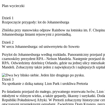
Plan wycieczki
Dzień 1
Rozpoczęcie przygody: lot do Johannesburga
Zbiórka przy stanowisku odpraw Rainbow na lotnisku im. F. Chopin
Johannesburga liniami rejsowymi z przesiadką.
Dzień 2
W sercu Johannesburga: od uniwersytetu do Soweto
Przylot do Johannesburga według rozkładu. Panoramiczny przejazd p
czarnoskóry prezydent RPA - Nelson Mandela. Następnie przejazd do S
RPA. Odwiedzimy dzielnicę Orlando, gdzie na jednej ulicy mieszk
Mandeli. Zobaczymy także jeden z największych i najlepszych szpital
Dzień 3
Na spotkanie z dziką naturą: Lion Park i urokliwa Pretoria
Po śniadaniu przejazd do małego, prywatnego rezerwatu lwów, Lion P
młodymi w różnym wieku, a także gepardy, likaony i surykatki. Dodatk
Republiki Południowej Afryki. W Pretorii zobaczymy historyczne 
otoczonymi przepięknymi ogrodami. Zwiedzimy Dom Krugera, prezyd