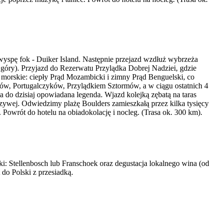
wyspę fok - Duiker Island. Następnie przejazd wzdłuż wybrzeża
góry). Przyjazd do Rezerwatu Przylądka Dobrej Nadziei, gdzie
 morskie: ciepły Prąd Mozambicki i zimny Prąd Benguelski, co
ów, Portugalczyków, Przylądkiem Sztormów, a w ciągu ostatnich 4
 do dzisiaj opowiadana legenda. Wjazd kolejką zębatą na taras
zywej. Odwiedzimy plażę Boulders zamieszkałą przez kilka tysięcy
owrót do hotelu na obiadokolację i nocleg. (Trasa ok. 300 km).
i: Stellenbosch lub Franschoek oraz degustacja lokalnego wina (od
do Polski z przesiadką.