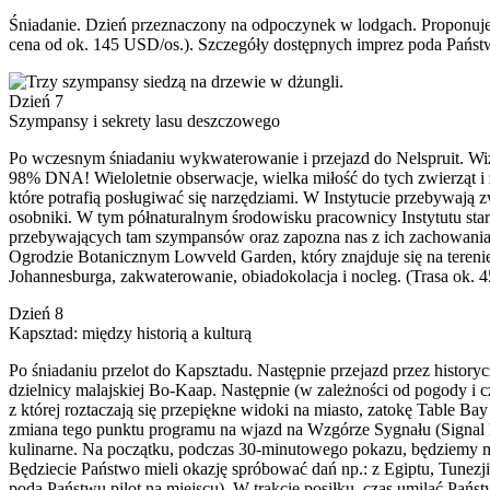
Śniadanie. Dzień przeznaczony na odpoczynek w lodgach. Proponujemy
cena od ok. 145 USD/os.). Szczegóły dostępnych imprez poda Państw
Dzień 7
Szympansy i sekrety lasu deszczowego
Po wczesnym śniadaniu wykwaterowanie i przejazd do Nelspruit. Wiz
98% DNA! Wieloletnie obserwacje, wielka miłość do tych zwierząt i 
które potrafią posługiwać się narzędziami. W Instytucie przebywają
osobniki. W tym półnaturalnym środowisku pracownicy Instytutu star
przebywających tam szympansów oraz zapozna nas z ich zachowaniam
Ogrodzie Botanicznym Lowveld Garden, który znajduje się na tereni
Johannesburga, zakwaterowanie, obiadokolacja i nocleg. (Trasa ok. 
Dzień 8
Kapsztad: między historią a kulturą
Po śniadaniu przelot do Kapsztadu. Następnie przejazd przez histor
dzielnicy malajskiej Bo-Kaap. Następnie (w zależności od pogody i
z której roztaczają się przepiękne widoki na miasto, zatokę Table B
zmiana tego punktu programu na wjazd na Wzgórze Sygnału (Signal Hil
kulinarne. Na początku, podczas 30-minutowego pokazu, będziemy mie
Będziecie Państwo mieli okazję spróbować dań np.: z Egiptu, Tunezj
poda Państwu pilot na miejscu). W trakcie posiłku, czas umilać Państ