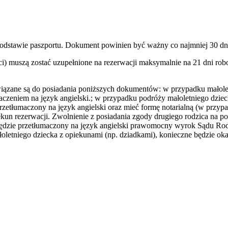
podstawie paszportu. Dokument powinien być ważny co najmniej 30 dn
) muszą zostać uzupełnione na rezerwacji maksymalnie na 21 dni robo
wiązane są do posiadania poniższych dokumentów: w przypadku małole
maczeniem na język angielski.; w przypadku podróży małoletniego dzie
rzetłumaczony na język angielski oraz mieć formę notarialną (w przy
ekun rezerwacji. Zwolnienie z posiadania zgody drugiego rodzica na 
będzie przetłumaczony na język angielski prawomocny wyrok Sądu Rodzi
oletniego dziecka z opiekunami (np. dziadkami), konieczne będzie ok