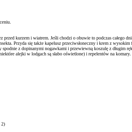
ceniu.
rz przed kurzem i wiatrem. Jeśli chodzi o obuwie to podczas całego dni
sekta. Przyda się także kapelusz przeciwsłoneczny i krem z wysokim fil
emy spodnie z dopinanymi nogawkami i przewiewną koszulę z długim rę
niektóre alejki w lodgach są słabo oświetlone) i repelentów na komary.
 2)