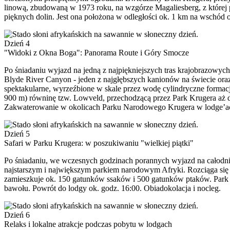
linową, zbudowaną w 1973 roku, na wzgórze Magaliesberg, z której p
pięknych dolin. Jest ona położona w odległości ok. 1 km na wschód o
Dzień 4
"Widoki z Okna Boga": Panorama Route i Góry Smocze
Po śniadaniu wyjazd na jedną z najpiękniejszych tras krajobrazowy
Blyde River Canyon - jeden z najgłębszych kanionów na świecie oraz
spektakularne, wyrzeźbione w skale przez wodę cylindryczne formac
900 m) równinę tzw. Lowveld, przechodzącą przez Park Krugera aż d
Zakwaterowanie w okolicach Parku Narodowego Krugera w lodge’ach 
Dzień 5
Safari w Parku Krugera: w poszukiwaniu "wielkiej piątki"
Po śniadaniu, we wczesnych godzinach porannych wyjazd na całodniow
najstarszym i największym parkiem narodowym Afryki. Rozciąga się n
zamieszkuje ok. 150 gatunków ssaków i 500 gatunków ptaków. Park Krug
bawołu. Powrót do lodgy ok. godz. 16:00. Obiadokolacja i nocleg.
Dzień 6
Relaks i lokalne atrakcje podczas pobytu w lodgach