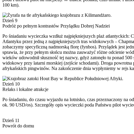
100 km).
Dzień 9
Podróż po pełnym kontrastów Przylądku Dobrej Nadziei
Po śniadaniu wycieczka wzdłuż najpiękniejszych plaż atlantyckich: 
Atlantyku przez jedną z najpiękniejszych tras widokowych – Chapma
zobaczymy specyficzną nadmorską florę (fynbos). Przylądek jest je
sprawia, że przy pełnym słońcu można zauważyć różne odcienie wód
wieków udowodnił słuszność tej nazwy, gdyż zatonęło tu ponad 500 s
widokowy przy latarni morskiej (zejście schodami). Droga powrotna
afrykańskich pingwinów. Na zakończenie dnia wypłyniemy w rejs kata
Dzień 10
Relaks i lokalne atrakcje
Po śniadaniu, do czasu wyjazdu na lotnisko, czas przeznaczony na o
ok. 90 USD/os). Szczegóły opis wycieczki poda Państwu pilot wyciecz
Dzień 11
Powrót do domu