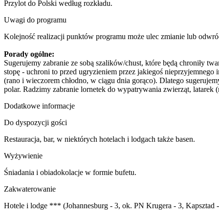
Przylot do Polski według rozkładu.
Uwagi do programu
Kolejność realizacji punktów programu może ulec zmianie lub odwró
Porady ogólne:
Sugerujemy zabranie ze sobą szalików/chust, które będą chroniły twa
stopę - uchroni to przed ugryzieniem przez jakiegoś nieprzyjemnego in
(rano i wieczorem chłodno, w ciągu dnia gorąco). Dlatego sugeruj
polar. Radzimy zabranie lornetek do wypatrywania zwierząt, latarek (
Dodatkowe informacje
Do dyspozycji gości
Restauracja, bar, w niektórych hotelach i lodgach także basen.
Wyżywienie
Śniadania i obiadokolacje w formie bufetu.
Zakwaterowanie
Hotele i lodge *** (Johannesburg - 3, ok. PN Krugera - 3, Kapsztad -