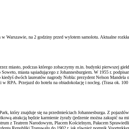
a w Warszawie, na 2 godziny przed wylotem samolotu. Aktualne rozkł
rzez miasto, podczas którego zobaczymy m.in. budynki pierwszej gieł
oweto, miasta sąsiadującego z Johannesburgiem. W 1955 r. podpisano t
ało kiedyś dwóch laureatów nagrody Nobla: prezydent Nelson Mandel
i w RPA. Przejazd do hotelu na obiadokolację i nocleg. (Trasa ok. 100
ark, który znajduje się na przedmieściach Johannesburga. Z pojazdów
ową atrakcją będzie karmienie żyrafy (jedzenie można zakupić na miejs
centrum z Teatrem Narodowym, Placem Kościelnym, Pałacem Sprawiedl
enta Republiki Transwalu do 1902 r. jak również pomnik Voortrekker