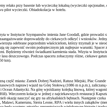
 relaks przy basenie lub wycieczkę lokalną (wycieczki opcjonalne, do
u pilot wycieczki. Obiadokolacja w hotelu.
yta w Instytucie Szympansów imienia Jane Goodall, gdzie prowadzi si
zaangażowanie doprowadziły do ciekawych odkryć i wniosków. Jednym z
 zwierzęta odebrane poprzednim właścicielom, którzy trzymali je w nie
ają się zapewnić swoim podopiecznym jak najlepsze warunki. Spacer z
i. Będziemy również świadkami karmienia stada. Wizyta w Instytucie
e lasu deszczowego. Podczas spaceru zobaczymy różne, ciekawe gatunk
450 km).
yczną część miasta: Zamek Dobrej Nadziei, Ratusz Miejski, Plac Grande
 czasowych napraw) wjazd na Górę Stołową (1086 m n.p.m.), zaliczan
ay i Ocean Atlantycki. Na górę wjeżdżamy kolejką linową, której wagon
l). Wieczorem kolacja w jednej z najciekawszych restauracji Kapsztad
li okazję nauczyć się gry na afrykańskich bębnach. Następnie czeka 
i, Malawi, Kamerunu, Sierra Leone, RPA i wielu innych zakątków (menu 
wu będą występy artystów prezentujących wielobarwne historie i tradyc