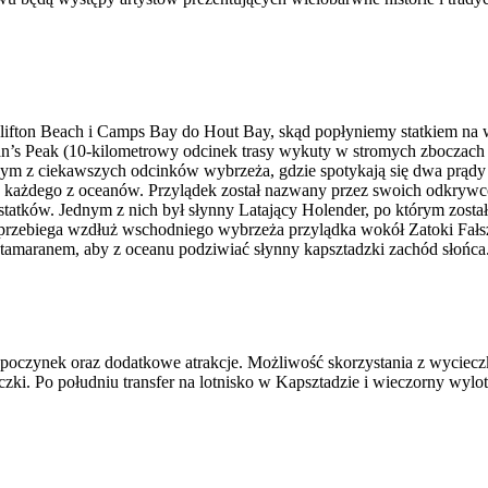
Clifton Beach i Camps Bay do Hout Bay, skąd popłyniemy statkiem na 
n’s Peak (10-kilometrowy odcinek trasy wykuty w stromych zboczach 
dnym z ciekawszych odcinków wybrzeża, gdzie spotykają się dwa prądy
 każdego z oceanów. Przylądek został nazwany przez swoich odkrywc
tatków. Jednym z nich był słynny Latający Holender, po którym została
 przebiega wzdłuż wschodniego wybrzeża przylądka wokół Zatoki Fałs
maranem, aby z oceanu podziwiać słynny kapsztadzki zachód słońca. P
dpoczynek oraz dodatkowe atrakcje. Możliwość skorzystania z wycieczk
ki. Po południu transfer na lotnisko w Kapsztadzie i wieczorny wylot 