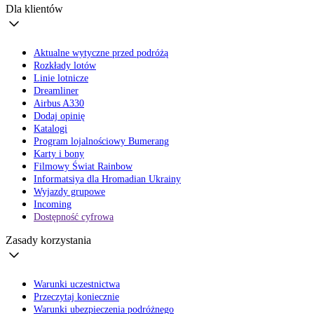
Dla klientów
Aktualne wytyczne przed podróżą
Rozkłady lotów
Linie lotnicze
Dreamliner
Airbus A330
Dodaj opinię
Katalogi
Program lojalnościowy Bumerang
Karty i bony
Filmowy Świat Rainbow
Informatsiya dla Hromadian Ukrainy
Wyjazdy grupowe
Incoming
Dostępność cyfrowa
Zasady korzystania
Warunki uczestnictwa
Przeczytaj koniecznie
Warunki ubezpieczenia podróżnego