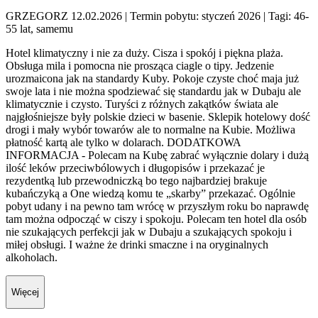
GRZEGORZ 12.02.2026
| Termin pobytu: styczeń 2026
| Tagi: 46-
55 lat, samemu
Hotel klimatyczny i nie za duży. Cisza i spokój i piękna plaża.
Obsługa mila i pomocna nie prosząca ciagle o tipy. Jedzenie
urozmaicona jak na standardy Kuby. Pokoje czyste choć maja już
swoje lata i nie można spodziewać się standardu jak w Dubaju ale
klimatycznie i czysto. Turyści z różnych zakątków świata ale
najgłośniejsze były polskie dzieci w basenie. Sklepik hotelowy dość
drogi i mały wybór towarów ale to normalne na Kubie. Możliwa
płatność kartą ale tylko w dolarach. DODATKOWA
INFORMACJA - Polecam na Kubę zabrać wyłącznie dolary i dużą
ilość leków przeciwbólowych i długopisów i przekazać je
rezydentką lub przewodniczką bo tego najbardziej brakuje
kubańczyką a One wiedzą komu te „skarby” przekazać. Ogólnie
pobyt udany i na pewno tam wrócę w przyszłym roku bo naprawdę
tam można odpocząć w ciszy i spokoju. Polecam ten hotel dla osób
nie szukających perfekcji jak w Dubaju a szukających spokoju i
miłej obsługi. I ważne że drinki smaczne i na oryginalnych
alkoholach.
Więcej