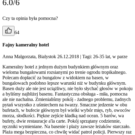
6.0/6
Czy ta opinia była pomocna?
64
Fajny kameralny hotel
Anna Malgorzata, Bialystok 26.12.2018
| Tagi: 26-35 lat, w parze
Kameralny hotel z jednym dużym budynkiem głównym oraz
wieloma bungalowami rozsianymi po trenie ogrodu tropikalnego.
Polecam dopłacić za bungalow z widokiem na basen, w
bungalowach podobno lepsze warunki niż w budynku głównym.
Basen duży ale nie jest uciążliwy, nie było słychać głosów w pokoju
a byliśmy najbliżej basenu. Fantastyczna obsługa - miła, pomocna
ale nie nachalna. Zmienialiśmy pokój - żadnego problemu, żadnych
pytań wszystko z uśmiechem na twarzy. Smaczne jedzenie w obu
bufetach, w bufecie głównym był wielki wybór mięs, ryb, owoców
morza, słodkości. Piękne zejście kładką nad ocean. 5 barów, wa
bufety, dwie restauracje a'la carte. Pokój sprzątany codziennie,
ręczniki wymieniane. Na basenie i plaży zawsze leżaków starczało.
Plaża mega bezpieczna, co chwilę widać patrol policji. Pierwszy raz