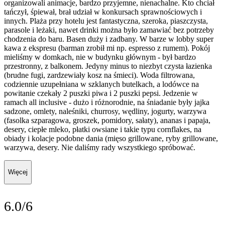
organizowali animacje, bardzo przyjemne, nienachalne. Kto chciał
tańczył, śpiewał, brał udział w konkursach sprawnościowych i
innych. Plaża przy hotelu jest fantastyczna, szeroka, piaszczysta,
parasole i leżaki, nawet drinki można było zamawiać bez potrzeby
chodzenia do baru. Basen duży i zadbany. W barze w lobby super
kawa z ekspresu (barman zrobił mi np. espresso z rumem). Pokój
mieliśmy w domkach, nie w budynku głównym - był bardzo
przestronny, z balkonem. Jedyny minus to niezbyt czysta łazienka
(brudne fugi, zardzewiały kosz na śmieci). Woda filtrowana,
codziennie uzupełniana w szklanych butelkach, a lodówce na
powitanie czekały 2 puszki piwa i 2 puszki pepsi. Jedzenie w
ramach all inclusive - dużo i różnorodnie, na śniadanie były jajka
sadzone, omlety, naleśniki, churrosy, wędliny, jogurty, warzywa
(fasolka szparagowa, groszek, pomidory, sałaty), ananas i papaja,
desery, ciepłe mleko, płatki owsiane i takie typu cornflakes, na
obiady i kolacje podobne dania (mięso grillowane, ryby grillowane,
warzywa, desery. Nie daliśmy rady wszystkiego spróbować.
Więcej
6.0/6