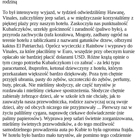
rodziną
To był intensywny wyjazd, w tydzień odwiedziliśmy Hawanę,
Vinales, zaliczyliśmy jeep safari, a w międzyczasie korzystaliśmy z
pięknej plaży przy naszym hotelu. Zaskoczyła nas punktualność
Kubańczyków, urzekły gościnność i zaradność (paliwo było), a
przyroda zachwyciła (rafa koralowa, Mogoty, zadbany ogród na
terenie hotelu z tabliczkami z nazwami gatunków drzew, olbrzymi
kaktus El Patriarcha). Oprócz wycieczki z Rainbow i wyprawy do
Vinales, za które płaciliśmy w Euro, wszędzie przy obecnym kursie
opłacało sie bardziej płacić dolarami USD. Różne krążą opinie o
tym czego potrzeba Kubańczykom i co zabrać - za leki typu
paracetamol, ibuprofen, ketonal dziewczyny z hotelu, którym
przekazałam większość bardzo dziękowały. Poza tym chętnie
przyjęli ubrania, pasty do zębów, szczoteczki do zębów, perfumy,
buty, plecak. Nie mieliśmy słodyczy, ale część turystów je
rozdawała i mieliśmy ciekawe spostrzeżenia. Słodycze chętnie
zabierały żebrzące dzieci, ale w szkole ich nie chciały, jak to
zauważyła nasza przewodniczka, rodzice zazwyczaj uczą swoje
dzieci, aby od obcych niczego nie przyjmowały ... Pierwszy raz w
życiu paliliśmy cygara, naprawdę ciekawe doświadczenie (nie
palimy papierosów). Wyprawa jeep safari świetnie zorganizowana,
mieliśmy świetnych przewodników, a do tego możliwość
samodzielnego prowadzenia auta po Kubie to była ogromna frajda.
W hotelu było bardzo mało turystów, ale pomimo tego codziennie