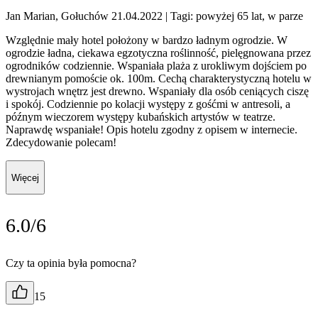
Jan Marian, Gołuchów 21.04.2022
| Tagi: powyżej 65 lat, w parze
Względnie mały hotel położony w bardzo ładnym ogrodzie. W
ogrodzie ładna, ciekawa egzotyczna roślinność, pielęgnowana przez
ogrodników codziennie. Wspaniała plaża z urokliwym dojściem po
drewnianym pomoście ok. 100m. Cechą charakterystyczną hotelu w
wystrojach wnętrz jest drewno. Wspaniały dla osób ceniących ciszę
i spokój. Codziennie po kolacji występy z gośćmi w antresoli, a
późnym wieczorem występy kubańskich artystów w teatrze.
Naprawdę wspaniałe! Opis hotelu zgodny z opisem w internecie.
Zdecydowanie polecam!
Więcej
6.0/6
Czy ta opinia była pomocna?
15