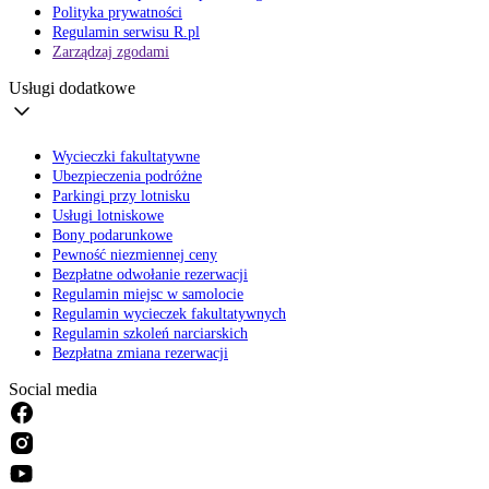
Polityka prywatności
Regulamin serwisu R.pl
Zarządzaj zgodami
Usługi dodatkowe
Wycieczki fakultatywne
Ubezpieczenia podróżne
Parkingi przy lotnisku
Usługi lotniskowe
Bony podarunkowe
Pewność niezmiennej ceny
Bezpłatne odwołanie rezerwacji
Regulamin miejsc w samolocie
Regulamin wycieczek fakultatywnych
Regulamin szkoleń narciarskich
Bezpłatna zmiana rezerwacji
Social media