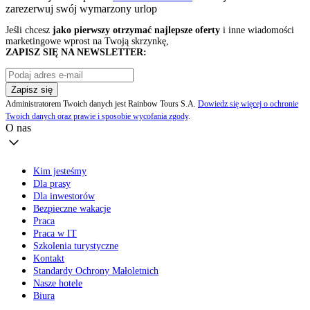
zarezerwuj swój
wymarzony urlop
Jeśli chcesz
jako pierwszy otrzymać najlepsze oferty
i inne wiadomości
marketingowe wprost na Twoją skrzynkę,
ZAPISZ SIĘ NA NEWSLETTER:
Zapisz się
Administratorem Twoich danych jest Rainbow Tours S.A.
Dowiedz się więcej o ochronie
Twoich danych oraz prawie i sposobie wycofania zgody
.
O nas
Kim jesteśmy
Dla prasy
Dla inwestorów
Bezpieczne wakacje
Praca
Praca w IT
Szkolenia turystyczne
Kontakt
Standardy Ochrony Małoletnich
Nasze hotele
Biura