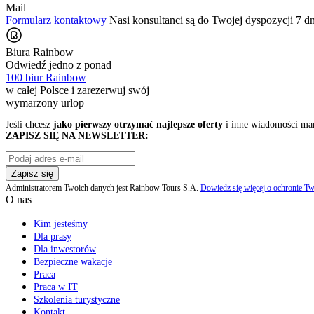
Mail
Formularz kontaktowy
Nasi konsultanci są do Twojej dyspozycji 7 d
Biura Rainbow
Odwiedź jedno z ponad
100 biur Rainbow
w całej Polsce i zarezerwuj swój
wymarzony urlop
Jeśli chcesz
jako pierwszy otrzymać najlepsze oferty
i inne wiadomości ma
ZAPISZ SIĘ NA NEWSLETTER:
Zapisz się
Administratorem Twoich danych jest Rainbow Tours S.A.
Dowiedz się więcej o ochronie Tw
O nas
Kim jesteśmy
Dla prasy
Dla inwestorów
Bezpieczne wakacje
Praca
Praca w IT
Szkolenia turystyczne
Kontakt