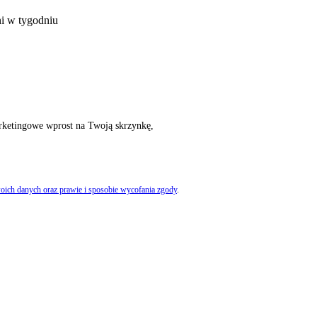
ni w tygodniu
rketingowe wprost na Twoją skrzynkę,
oich danych oraz prawie i sposobie wycofania zgody
.