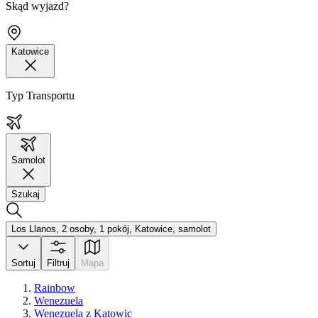
Skąd wyjazd?
Katowice
Typ Transportu
Samolot
Szukaj
Los Llanos, 2 osoby, 1 pokój, Katowice, samolot
Sortuj
Filtruj
Mapa
Rainbow
Wenezuela
Wenezuela z Katowic