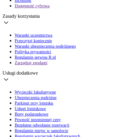
Incoming
Dostępność cyfrowa
Zasady korzystania
Warunki uczestnictwa
Przeczytaj koniecznie
Warunki ubezpieczenia podróżnego
Polityka prywatności
Regulamin serwisu R.pl
Zarządzaj zgodami
Usługi dodatkowe
Wycieczki fakultatywne
Ubezpieczenia podróżne
Parkingi przy lotnisku
Usługi lotniskowe
Bony podarunkowe
Pewność niezmiennej ceny
Bezpłatne odwołanie rezerwacji
Regulamin miejsc w samolocie
Regulamin wycieczek fakultatywnych