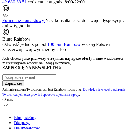
42 680 38 51
codziennie
w godz. 8:00-22:00
Mail
Formularz kontaktowy
Nasi konsultanci są do Twojej dyspozycji 7
dni w tygodniu
Biura Rainbow
Odwiedź jedno z ponad
100 biur Rainbow
w całej Polsce i
zarezerwuj swój
wymarzony urlop
Jeśli chcesz
jako pierwszy otrzymać najlepsze oferty
i inne wiadomości
marketingowe wprost na Twoją skrzynkę,
ZAPISZ SIĘ NA NEWSLETTER:
Zapisz się
Administratorem Twoich danych jest Rainbow Tours S.A.
Dowiedz się więcej o ochronie
Twoich danych oraz prawie i sposobie wycofania zgody
.
O nas
Kim jesteśmy
Dla prasy
Dla inwestorów