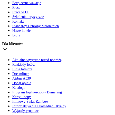
Bezpieczne wakacje
Praca
Praca w IT
Szkolenia turystyczne
Kontakt
Standardy Ochrony Małoletnich
Nasze hotele
Biura
Dla klientów
Aktualne wytyczne przed podróżą
Rozkłady lotów
Linie lotnicze
Dreamliner
Airbus A330
Dodaj opinię
Katalogi
Program lojalnościowy Bumerang
Karty i bony
Filmowy Świat Rainbow
Informatsiya dla Hromadian Ukrainy
Wyjazdy grupowe