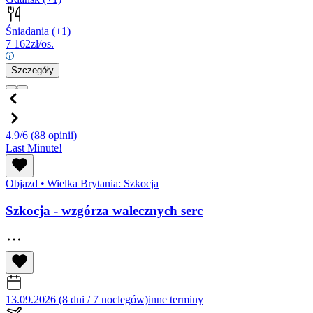
Śniadania
(+1)
7 162
zł/os.
Szczegóły
4.9/6
(88 opinii)
Last Minute!
Objazd
•
Wielka Brytania: Szkocja
Szkocja - wzgórza walecznych serc
13.09.2026 (8 dni / 7 noclegów)
inne terminy