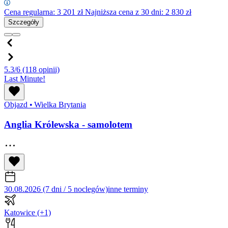
Cena regularna:
3 201
zł
Najniższa cena z 30 dni: 2 830 zł
Szczegóły
5.3/6
(118 opinii)
Last Minute!
Objazd
•
Wielka Brytania
Anglia Królewska - samolotem
30.08.2026 (7 dni / 5 noclegów)
inne terminy
Katowice
(+1)