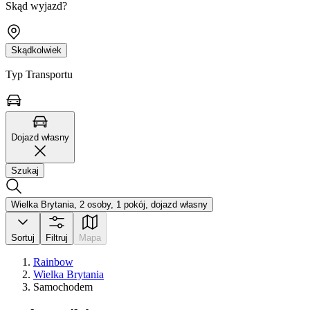
Skąd wyjazd?
Skądkolwiek
Typ Transportu
Dojazd własny
Szukaj
Wielka Brytania, 2 osoby, 1 pokój, dojazd własny
Sortuj
Filtruj
Mapa
Rainbow
Wielka Brytania
Samochodem