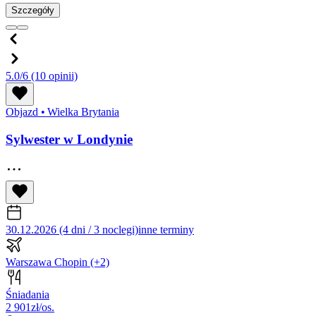
Szczegóły
5.0/6
(10 opinii)
Objazd
•
Wielka Brytania
Sylwester w Londynie
30.12.2026 (4 dni / 3 noclegi)
inne terminy
Warszawa Chopin
(+2)
Śniadania
2 901
zł/os.