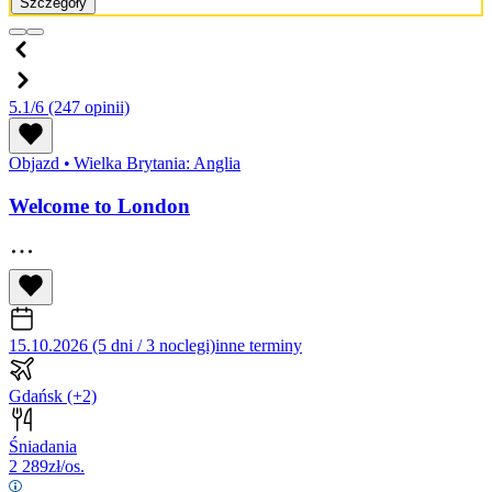
Szczegóły
5.1/6
(247 opinii)
Objazd
•
Wielka Brytania: Anglia
Welcome to London
15.10.2026 (5 dni / 3 noclegi)
inne terminy
Gdańsk
(+2)
Śniadania
2 289
zł/os.