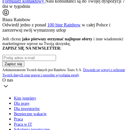
Formularz kontaktowy
Nasi konsultanci są do Twojej dyspozycji 7
dni w tygodniu
Biura Rainbow
Odwiedź jedno z ponad
100 biur Rainbow
w całej Polsce i
zarezerwuj swój
wymarzony urlop
Jeśli chcesz
jako pierwszy otrzymać najlepsze oferty
i inne wiadomości
marketingowe wprost na Twoją skrzynkę,
ZAPISZ SIĘ NA NEWSLETTER:
Zapisz się
Administratorem Twoich danych jest Rainbow Tours S.A.
Dowiedz się więcej o ochronie
Twoich danych oraz prawie i sposobie wycofania zgody
.
O nas
Kim jesteśmy
Dla prasy
Dla inwestorów
Bezpieczne wakacje
Praca
Praca w IT
Szkolenia turystyczne