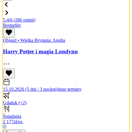
5.4/6
(286 opinii)
Bestseller
Objazd
•
Wielka Brytania: Anglia
Harry Potter i magia Londynu
15.10.2026 (5 dni / 3 noclegi)
inne terminy
Gdańsk
(+2)
Śniadania
2 177
zł/os.