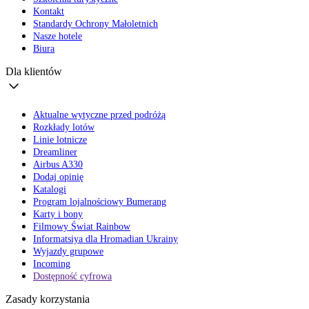
Kontakt
Standardy Ochrony Małoletnich
Nasze hotele
Biura
Dla klientów
Aktualne wytyczne przed podróżą
Rozkłady lotów
Linie lotnicze
Dreamliner
Airbus A330
Dodaj opinię
Katalogi
Program lojalnościowy Bumerang
Karty i bony
Filmowy Świat Rainbow
Informatsiya dla Hromadian Ukrainy
Wyjazdy grupowe
Incoming
Dostępność cyfrowa
Zasady korzystania