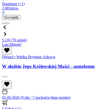
Śniadania
(+1)
3 885
zł/os.
Szczegóły
5.1/6
(79 opinii)
Last Minute!
Objazd
•
Wielka Brytania: Szkocja
W służbie Jego Królewskiej Mości - samolotem
05.09.2026 (9 dni / 7 noclegów)
inne terminy
Gdańsk
(+1)