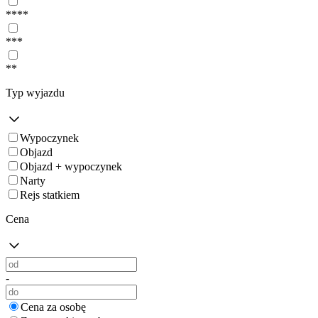
****
***
**
Typ wyjazdu
Wypoczynek
Objazd
Objazd + wypoczynek
Narty
Rejs statkiem
Cena
-
Cena za osobę