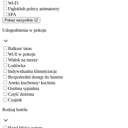
Wi-Fi
Figloklub polscy animatorzy
SPA
Pokaż wszystkie 12
Udogodnienia w pokoju
Balkon/ taras
Wi-fi w pokoju
Widok na morze
Lodówka
Indywidualna klimatyzacja
Bezpośredni dostęp do basenu
Aneks kuchenny/ kuchnia
Osobna sypialnia
Część dzienna
Czajnik
Rodzaj hotelu
Hotel blisko natury