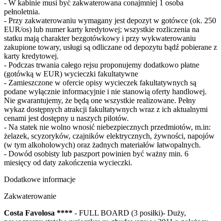
- W kabinie musi być zakwaterowana conajmniej 1 osoba
pełnoletnia.
- Przy zakwaterowaniu wymagany jest depozyt w gotówce (ok. 250
EUR/os) lub numer karty kredytowej; wszystkie rozliczenia na
statku mają charakter bezgotówkowy i przy wykwaterowaniu
zakupione towary, usługi są odliczane od depozytu bądź pobierane z
karty kredytowej.
- Podczas trwania całego rejsu proponujemy dodatkowo płatne
(gotówką w EUR) wycieczki fakultatywne
- Zamieszczone w ofercie opisy wycieczek fakultatywnych są
podane wyłącznie informacyjnie i nie stanowią oferty handlowej.
Nie gwarantujemy, że będą one wszystkie realizowane. Pełny
wykaz dostępnych atrakcji fakultatywnych wraz z ich aktualnymi
cenami jest dostępny u naszych pilotów.
- Na statek nie wolno wnosić niebezpiecznych przedmiotów, m.in:
żelazek, scyzoryków, czajników elektrycznych, żywności, napojów
(w tym alkoholowych) oraz żadnych materiałów łatwopalnych.
- Dowód osobisty lub paszport powinien być ważny min. 6
miesięcy od daty zakończenia wycieczki.
Dodatkowe informacje
Zakwaterowanie
Costa Favolosa ****
- FULL BOARD (3 posiłki)- Duży,