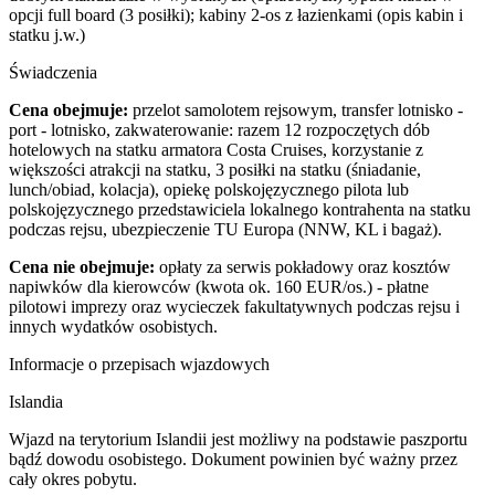
opcji full board (3 posiłki); kabiny 2-os z łazienkami (opis kabin i
statku j.w.)
Świadczenia
Cena obejmuje:
przelot samolotem rejsowym, transfer lotnisko -
port - lotnisko, zakwaterowanie: razem 12 rozpoczętych dób
hotelowych na statku armatora Costa Cruises, korzystanie z
większości atrakcji na statku, 3 posiłki na statku (śniadanie,
lunch/obiad, kolacja), opiekę polskojęzycznego pilota lub
polskojęzycznego przedstawiciela lokalnego kontrahenta na statku
podczas rejsu, ubezpieczenie TU Europa (NNW, KL i bagaż).
Cena nie obejmuje:
opłaty za serwis pokładowy oraz kosztów
napiwków dla kierowców (kwota ok. 160 EUR/os.) - płatne
pilotowi imprezy oraz wycieczek fakultatywnych podczas rejsu i
innych wydatków osobistych.
Informacje o przepisach wjazdowych
Islandia
Wjazd na terytorium Islandii jest możliwy na podstawie paszportu
bądź dowodu osobistego. Dokument powinien być ważny przez
cały okres pobytu.