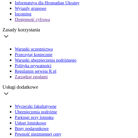
Informatsiya dla Hromadian Ukrainy
Wyjazdy grupowe
Incoming
Dostępność cyfrowa
Zasady korzystania
Warunki uczestnictwa
Przeczytaj koniecznie
Warunki ubezpieczenia podróżnego
Polityka prywatności
Regulamin serwisu R.pl
Zarządzaj zgodami
Usługi dodatkowe
Wycieczki fakultatywne
Ubezpieczenia podróżne
Parkingi przy lotnisku
Usługi lotniskowe
Bony podarunkowe
Pewność niezmiennej ceny