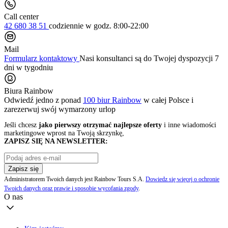
Call center
42 680 38 51
codziennie
w godz. 8:00-22:00
Mail
Formularz kontaktowy
Nasi konsultanci są do Twojej dyspozycji 7
dni w tygodniu
Biura Rainbow
Odwiedź jedno z ponad
100 biur Rainbow
w całej Polsce i
zarezerwuj swój
wymarzony urlop
Jeśli chcesz
jako pierwszy otrzymać najlepsze oferty
i inne wiadomości
marketingowe wprost na Twoją skrzynkę,
ZAPISZ SIĘ NA NEWSLETTER:
Zapisz się
Administratorem Twoich danych jest Rainbow Tours S.A.
Dowiedz się więcej o ochronie
Twoich danych oraz prawie i sposobie wycofania zgody
.
O nas