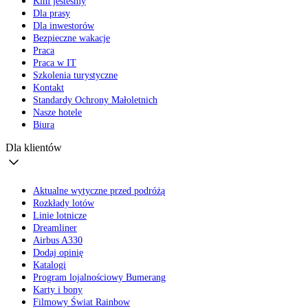
Kim jesteśmy
Dla prasy
Dla inwestorów
Bezpieczne wakacje
Praca
Praca w IT
Szkolenia turystyczne
Kontakt
Standardy Ochrony Małoletnich
Nasze hotele
Biura
Dla klientów
Aktualne wytyczne przed podróżą
Rozkłady lotów
Linie lotnicze
Dreamliner
Airbus A330
Dodaj opinię
Katalogi
Program lojalnościowy Bumerang
Karty i bony
Filmowy Świat Rainbow