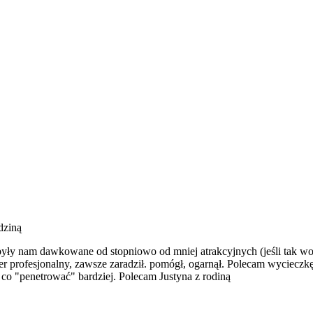
odziną
e były nam dawkowane od stopniowo od mniej atrakcyjnych (jeśli ta
r profesjonalny, zawsze zaradził. pomógł, ogarnął. Polecam wycieczkę 
 co "penetrować" bardziej. Polecam Justyna z rodiną