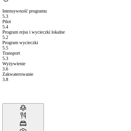
Intensywność programu
5.3
Pilot
5.4
Program rejsu i wycieczki lokalne
5.2
Program wycieczki
5.5
Transport
5.3
Wyżywienie
3.6
Zakwaterowanie
3.8