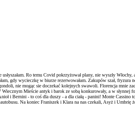
cie usłyszałam. Ro temu Covid pokrzyżował plany, nie wyszły Włochy, 
czałam, gdy wycieczkę w biurze rezerwowałam. Zakupów szał, fryzura 
ndoli, nie mogąc sie doczekać kolejnych swawoli. Florencja mnie zac
 Wiecznym Mieście antyk i barok ze sobą konkurowały, a w słynnej f
oł i Bernini - to coś dla duszy - a dla ciałą - panini! Monte Cassino 
do autobusu. Na koniec Franiszek i Klara na nas czekali, Asyż i Umbrię 