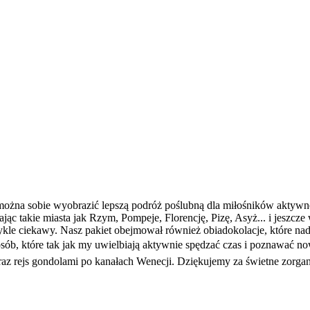
 można sobie wyobrazić lepszą podróż poślubną dla miłośników aktywne
c takie miasta jak Rzym, Pompeje, Florencję, Pizę, Asyż... i jeszcze
kle ciekawy. Nasz pakiet obejmował również obiadokolacje, które na
sób, które tak jak my uwielbiają aktywnie spędzać czas i poznawać n
oraz rejs gondolami po kanałach Wenecji. Dziękujemy za świetne zo