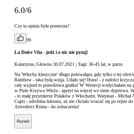
6.0/6
Czy ta opinia była pomocna?
99
La Dolce Vita - jedź i o nic nie pytaj!
Katarzyna, Głowno 30.07.2021
| Tagi: 36-45 lat, w parze
Na 'Włochy klasyczne' długo polowałąm, gdy tylko o tej ofer
Rainbow - taka byłą wizja. Udało się! Hura! - z radości krzy
cały wyjazd to prawdziwa gratka! W Wenecji wzdychałam na go
w Pizie Krzywa Wieża - apetyt na więcej we mnie dojrzewa. W
- to małę przymierze Polaków z Włochami. Watykan - Michał Ani
Capri - odrobina luksusu, aż nie chciało wracać się po rejsie 
Arivederci Roma - do zobaczenia!
Rozwiń