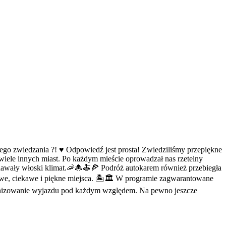
go zwiedzania ?! ♥️ Odpowiedź jest prosta! Zwiedziliśmy przepiękne
 wiele innych miast. Po każdym mieście oprowadzał nas rzetelny
dawały włoski klimat.🦐🐙🍝🍕 Podróż autokarem również przebiegła
owe, ciekawe i piękne miejsca. 🏝️🏛️ W programie zagwarantowane
rganizowanie wyjazdu pod każdym względem. Na pewno jeszcze