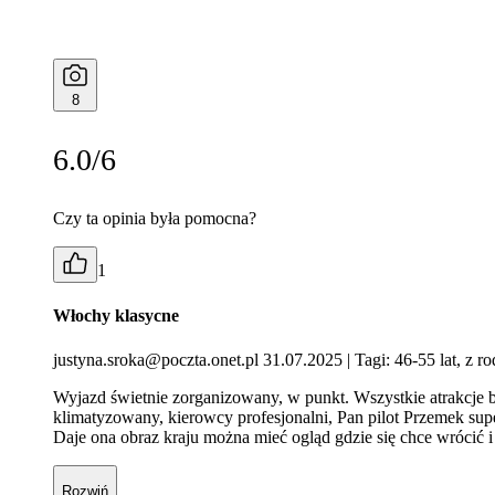
8
6.0/6
Czy ta opinia była pomocna?
1
Włochy klasycne
justyna.sroka@poczta.onet.pl 31.07.2025
| Tagi: 46-55 lat, z r
Wyjazd świetnie zorganizowany, w punkt. Wszystkie atrakcj
klimatyzowany, kierowcy profesjonalni, Pan pilot Przemek supe
Daje ona obraz kraju można mieć ogląd gdzie się chce wrócić i
Rozwiń