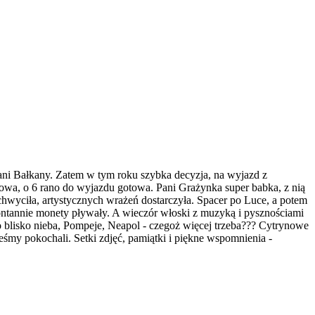
ani Bałkany. Zatem w tym roku szybka decyzja, na wyjazd z
nowa, o 6 rano do wyjazdu gotowa. Pani Grażynka super babka, z nią
hwyciła, artystycznych wrażeń dostarczyła. Spacer po Luce, a potem
ontannie monety pływały. A wieczór włoski z muzyką i pysznościami
to blisko nieba, Pompeje, Neapol - czegoż więcej trzeba??? Cytrynowe
żeśmy pokochali. Setki zdjęć, pamiątki i piękne wspomnienia -