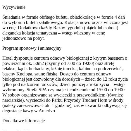
Wyżywienie
Śniadania w formie obfitego bufetu, obiadokolacje w formie 4 dań
do wyboru i bufetu sałatkowego. Kolacja noworoczna wliczona jest
w cenę. Dodatkowo każdy Raz w tygodniu (piątek lub sobota)
elegancka kolacja tematyczna – wstęp wliczony w cenę
jednorazowo na pobyt.
Program sportowy i animacyjny
Hotel dysponuje centrum odnowy biologicznej z krytym basenem o
powierzchni ok. 50m2 (czynny od 7:00 do 19:00) oraz strefę
relaksu, kącik herbaciany, łaźnię turecką, kabine na podczerwień,
baseny Kneippa, saunę fińską. Dostęp do centrum odnowy
biologicznej jest dozwolony dla dorosłych – dzieci do 12 roku życia
tylko pod nadzorem rodziców, dzieci poniżej 2 roku życia – wstęp
wzbroniony. Strefa SPA czynna jest codziennie od 15:00 do 19:00.
W soboty organizowane są wycieczki z przewodnikiem (również
narciarskie), wycieczki do Parku Przyrody Trudner Horn w środy
(należy zarezerwować ok. 1 godzinę), zaś w czwartki odbywają się
degustacje kawy w Anterivo.
Dodatkowe informacje