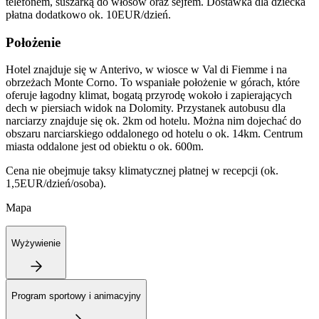
telefonem, suszarką do włosów oraz sejfem. Dostawka dla dziecka
płatna dodatkowo ok. 10EUR/dzień.
Położenie
Hotel znajduje się w Anterivo, w wiosce w Val di Fiemme i na
obrzeżach Monte Corno. To wspaniałe położenie w górach, które
oferuje łagodny klimat, bogatą przyrodę wokoło i zapierających
dech w piersiach widok na Dolomity. Przystanek autobusu dla
narciarzy znajduje się ok. 2km od hotelu. Można nim dojechać do
obszaru narciarskiego oddalonego od hotelu o ok. 14km. Centrum
miasta oddalone jest od obiektu o ok. 600m.
Cena nie obejmuje taksy klimatycznej płatnej w recepcji (ok.
1,5EUR/dzień/osoba).
Mapa
Wyżywienie
Program sportowy i animacyjny