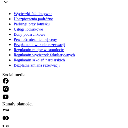
Wycieczki fakultatywne
Ubezpieczenia podróżne
Parkingi przy lotnisku
Usługi lotniskowe
Bony podarunkowe
Pewność niezmiennej ceny
Bezpłatne odwołanie rezerwacji
Regulamin miejsc w samolocie
Regulamin wycieczek fakultatywnych
Regulamin szkoleń narciarskich
Bezpłatna zmiana rezerwacji
Social media
Kanały płatności