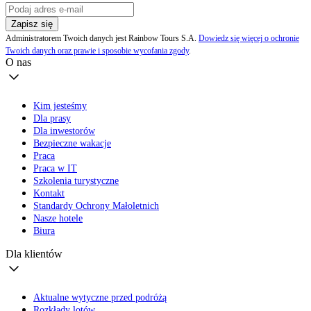
Zapisz się
Administratorem Twoich danych jest Rainbow Tours S.A.
Dowiedz się więcej o ochronie
Twoich danych oraz prawie i sposobie wycofania zgody
.
O nas
Kim jesteśmy
Dla prasy
Dla inwestorów
Bezpieczne wakacje
Praca
Praca w IT
Szkolenia turystyczne
Kontakt
Standardy Ochrony Małoletnich
Nasze hotele
Biura
Dla klientów
Aktualne wytyczne przed podróżą
Rozkłady lotów