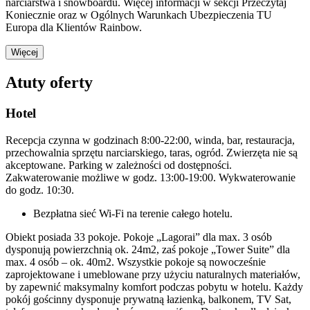
narciarstwa i snowboardu. Więcej informacji w sekcji Przeczytaj
Koniecznie oraz w Ogólnych Warunkach Ubezpieczenia TU
Europa dla Klientów Rainbow.
Więcej
Atuty oferty
Hotel
Recepcja czynna w godzinach 8:00-22:00, winda, bar, restauracja,
przechowalnia sprzętu narciarskiego, taras, ogród. Zwierzęta nie są
akceptowane. Parking w zależności od dostępności.
Zakwaterowanie możliwe w godz. 13:00-19:00. Wykwaterowanie
do godz. 10:30.
Bezpłatna sieć Wi-Fi na terenie całego hotelu.
Obiekt posiada 33 pokoje. Pokoje „Lagorai” dla max. 3 osób
dysponują powierzchnią ok. 24m2, zaś pokoje „Tower Suite” dla
max. 4 osób – ok. 40m2. Wszystkie pokoje są nowocześnie
zaprojektowane i umeblowane przy użyciu naturalnych materiałów,
by zapewnić maksymalny komfort podczas pobytu w hotelu. Każdy
pokój gościnny dysponuje prywatną łazienką, balkonem, TV Sat,