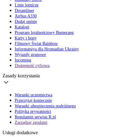
Linie lotnicze
Dreamliner
Airbus A330
Dodaj opinię
Katalogi
Program lojalnościowy Bumerang
Karty i bony
Filmowy Świat Rainbow
Informatsiya dla Hromadian Ukrainy
Wyjazdy grupowe
Incoming
Dostępność cyfrowa
Zasady korzystania
Warunki uczestnictwa
Przeczytaj koniecznie
Warunki ubezpieczenia podróżnego
Polityka prywatności
Regulamin serwisu R.pl
Zarządzaj zgodami
Usługi dodatkowe