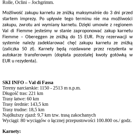
Rolle, Oclini – Jochgrimm.
Możliwość zakupu karnetu ze zniżką maksymalnie do 3 dni przed
startem imprezy. Po upływie tego terminu nie ma możliwości
zakupu, zwrotu ani wymiany karnetu. Dzięki umowie z regionem
Val di Fiemme jesteśmy w stanie zaproponować zakup karnetu
Fiemme – Obereggen ze zniżką do 15 EUR. Przy rezerwacji w
systemie należy zadeklarować chęć zakupu karnetu ze zniżką
(zaliczka 50 zł). Karnety będą rozdawane przez rezydenta w
autokarze transferowym (dopłata pozostałej kwoty gotówką w
EUR u rezydenta).
SKI INFO – Val di Fassa
Tereny narciarskie: 1150 - 2513 m n.p.m.
Długość tras: 221 km
Trasy łatwe: 60 km
Trasy średnie: 143,5 km
Trasy trudne: 18,5 km
Najdłuższy zjazd: 9,7 km tzw. trasą zakochanych
Wyciągi: 80 wyciągów o łącznej przepustowości 100.800 os./ godz.
Karnety: