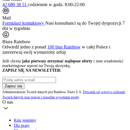
42 680 38 51
codziennie
w godz. 8:00-22:00
Mail
Formularz kontaktowy
Nasi konsultanci są do Twojej dyspozycji 7
dni w tygodniu
Biura Rainbow
Odwiedź jedno z ponad
100 biur Rainbow
w całej Polsce i
zarezerwuj swój
wymarzony urlop
Jeśli chcesz
jako pierwszy otrzymać najlepsze oferty
i inne wiadomości
marketingowe wprost na Twoją skrzynkę,
ZAPISZ SIĘ NA NEWSLETTER:
Zapisz się
Administratorem Twoich danych jest Rainbow Tours S.A.
Dowiedz się więcej o ochronie
Twoich danych oraz prawie i sposobie wycofania zgody
.
O nas
Kim jesteśmy
Dla prasy