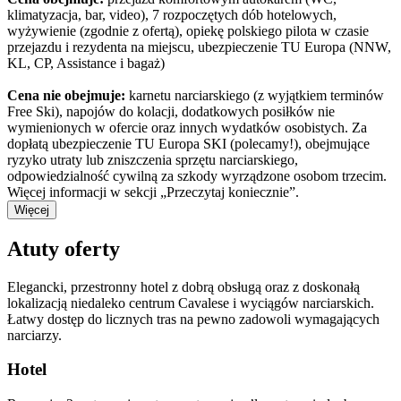
klimatyzacja, bar, video), 7 rozpoczętych dób hotelowych,
wyżywienie (zgodnie z ofertą), opiekę polskiego pilota w czasie
przejazdu i rezydenta na miejscu, ubezpieczenie TU Europa (NNW,
KL, CP, Assistance i bagaż)
Cena nie obejmuje:
karnetu narciarskiego (z wyjątkiem terminów
Free Ski), napojów do kolacji, dodatkowych posiłków nie
wymienionych w ofercie oraz innych wydatków osobistych. Za
dopłatą ubezpieczenie TU Europa SKI (polecamy!), obejmujące
ryzyko utraty lub zniszczenia sprzętu narciarskiego,
odpowiedzialność cywilną za szkody wyrządzone osobom trzecim.
Więcej informacji w sekcji „Przeczytaj koniecznie”.
Więcej
Atuty oferty
Elegancki, przestronny hotel z dobrą obsługą oraz z doskonałą
lokalizacją niedaleko centrum Cavalese i wyciągów narciarskich.
Łatwy dostęp do licznych tras na pewno zadowoli wymagających
narciarzy.
Hotel