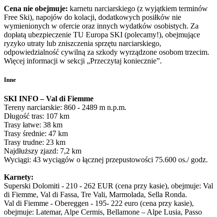
Cena nie obejmuje:
karnetu narciarskiego (z wyjątkiem terminów
Free Ski), napojów do kolacji, dodatkowych posiłków nie
wymienionych w ofercie oraz innych wydatków osobistych. Za
dopłatą ubezpieczenie TU Europa SKI (polecamy!), obejmujące
ryzyko utraty lub zniszczenia sprzętu narciarskiego,
odpowiedzialność cywilną za szkody wyrządzone osobom trzecim.
Więcej informacji w sekcji „Przeczytaj koniecznie”.
Inne
SKI INFO – Val di Fiemme
Tereny narciarskie: 860 - 2489 m n.p.m.
Długość tras: 107 km
Trasy łatwe: 38 km
Trasy średnie: 47 km
Trasy trudne: 23 km
Najdłuższy zjazd: 7,2 km
Wyciągi: 43 wyciągów o łącznej przepustowości 75.600 os./ godz.
Karnety:
Superski Dolomiti - 210 - 262 EUR (cena przy kasie), obejmuje: Val
di Fiemme, Val di Fassa, Tre Vali, Marmolada, Sella Ronda.
Val di Fiemme - Obereggen - 195- 222 euro (cena przy kasie),
obejmuje: Latemar, Alpe Cermis, Bellamone – Alpe Lusia, Passo