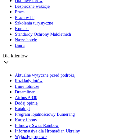
Dla inwestorów
Bezpieczne wakacje
Praca
Praca w IT
Szkolenia turystyczne
Kontakt
Standardy Ochrony Małoletnich
Nasze hotele
Biura
Dla klientów
Aktualne wytyczne przed podróżą
Rozkłady lotów
Linie lotnicze
Dreamliner
Airbus A330
Dodaj opinię
Katalogi
Program lojalnościowy Bumerang
Karty i bony
Filmowy Świat Rainbow
Informatsiya dla Hromadian Ukrainy
Wyjazdy grupowe