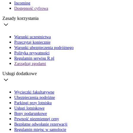
Incoming
Dostępność cyfrowa
Zasady korzystania
Warunki uczestnictwa
Przeczytaj koniecznie
Warunki ubezpieczenia podróżnego
Polityka prywatności
Regulamin serwisu R.pl
Zarządzaj zgodami
Usługi dodatkowe
Wycieczki fakultatywne
Ubezpieczenia podróżne
Parkingi przy lotnisku
Usługi lotniskowe
Bony podarunkowe
Pewność niezmiennej ceny
Bezpłatne odwołanie rezerwacji
Regulamin miejsc w samolocie