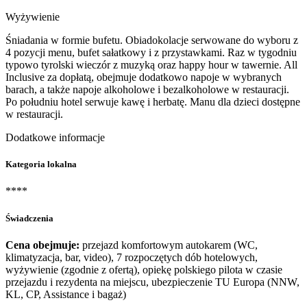
Wyżywienie
Śniadania w formie bufetu. Obiadokolacje serwowane do wyboru z
4 pozycji menu, bufet sałatkowy i z przystawkami. Raz w tygodniu
typowo tyrolski wieczór z muzyką oraz happy hour w tawernie. All
Inclusive za dopłatą, obejmuje dodatkowo napoje w wybranych
barach, a także napoje alkoholowe i bezalkoholowe w restauracji.
Po południu hotel serwuje kawę i herbatę. Manu dla dzieci dostępne
w restauracji.
Dodatkowe informacje
Kategoria lokalna
****
Świadczenia
Cena obejmuje:
przejazd komfortowym autokarem (WC,
klimatyzacja, bar, video), 7 rozpoczętych dób hotelowych,
wyżywienie (zgodnie z ofertą), opiekę polskiego pilota w czasie
przejazdu i rezydenta na miejscu, ubezpieczenie TU Europa (NNW,
KL, CP, Assistance i bagaż)