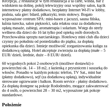
Recepcja, 2 restauracje w tym restauracja a’la carte, winda, bar z
widokiem na dolinę, pokój telewizyjny oraz wspólny salon, kącik
internetowy płatny dodatkowo, bezpłatny Internet Wi-Fi w lobby,
pralnia, sala gier: bilard, piłkarzyki, tenis stołowy. Bogato
wyposażone centrum SPA: mini-basen z jacuzzi, sauna fińska,
łaźnia turecka, salon piękności, sala relaksu oraz za dodatkową
opłatą masaże, zabiegi, aromaterapia i solarium. Wstęp do strefy
wellness dla dzieci do 16 lat tylko pod opieką osób dorosłych.
Przechowalnia sprzętu narciarskiego. Hotelowy mini club dla dzieci
czynny po południu od poniedziałku do piątku, za dopłatą
opiekunka dla dzieci. Istnieje możliwość zorganizowania kuligu za
dodatkową opłatą. Hotel akceptuje zwierzęta za dopłatą (małe – 5
EUR/ dzień, średnie, duże – 8 EUR/ dzień).
60 wygodnych pokoi 2-osobowych (możliwe dostawki) o
powierzchni ok. 14 – 18 m2, z łazienką z prysznicem i suszarką do
włosów. Ponadto w każdym pokoju: telefon, TV Sat., mini bar
(płatny dodatkowo), sejf (za dodatkową opłatą), indywidualnie
sterowane ogrzewanie i balkon. Room service - płatny dodatkowo.
Za dopłatą dostępne są pokoje Rododendro, mogące zakwaterować
do 4 osób, o powierzchni 28 – 30 m2, wyposażone jak pokoje
standardowe.
Położenie