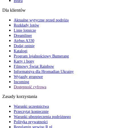
Biura
Dla klientów
Aktualne wytyczne przed podróżą
Rozkłady lotów
Linie lotnicze
Dreamliner
Airbus A330
Dodaj opinię
Katalogi
Program lojalnościowy Bumerang
Karty i bony
Filmowy Świat Rainbow
Informatsiya dla Hromadian Ukrainy
Wyjazdy grupowe
Incoming
Dostępność cyfrowa
Zasady korzystania
Warunki uczestnictwa
Przeczytaj koniecznie
Warunki ubezpieczenia podróżnego
Polityka prywatności
Regulamin serwisu R.pl