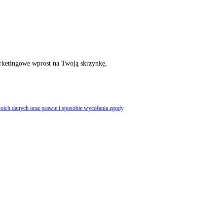
rketingowe wprost na Twoją skrzynkę,
oich danych oraz prawie i sposobie wycofania zgody
.