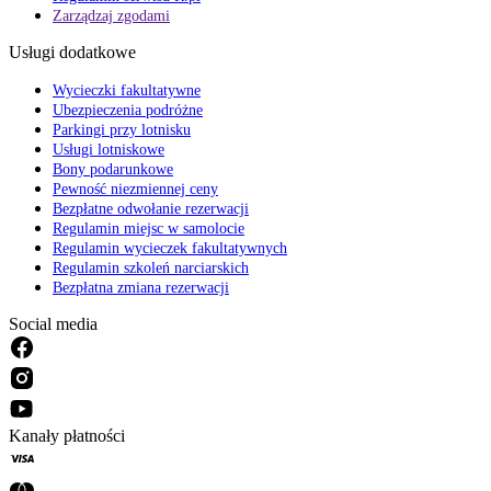
Zarządzaj zgodami
Usługi dodatkowe
Wycieczki fakultatywne
Ubezpieczenia podróżne
Parkingi przy lotnisku
Usługi lotniskowe
Bony podarunkowe
Pewność niezmiennej ceny
Bezpłatne odwołanie rezerwacji
Regulamin miejsc w samolocie
Regulamin wycieczek fakultatywnych
Regulamin szkoleń narciarskich
Bezpłatna zmiana rezerwacji
Social media
Kanały płatności