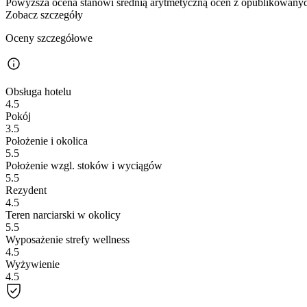
Powyższa ocena stanowi średnią arytmetyczną ocen z opublikowanych
Zobacz szczegóły
Oceny szczegółowe
Obsługa hotelu
4.5
Pokój
3.5
Położenie i okolica
5.5
Położenie wzgl. stoków i wyciągów
5.5
Rezydent
4.5
Teren narciarski w okolicy
5.5
Wyposażenie strefy wellness
4.5
Wyżywienie
4.5