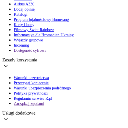
Airbus A330
Dodaj opinię
Katalogi
Program lojalnościowy Bumerang
Karty i bony
Filmowy Świat Rainbow
Informatsiya dla Hromadian Ukrainy
Wyjazdy grupowe
Incoming
Dostępność cyfrowa
Zasady korzystania
Warunki uczestnictwa
Przeczytaj koniecznie
Warunki ubezpieczenia podróżnego
Polityka prywatności
Regulamin serwisu R.pl
Zarządzaj zgodami
Usługi dodatkowe