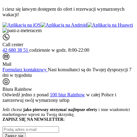
i ciesz się łatwym dostępem do ofert i rezerwacji wymarzonych
wakacji!
Call center
42 680 38 51
codziennie
w godz. 8:00-22:00
Mail
Formularz kontaktowy
Nasi konsultanci są do Twojej dyspozycji 7
dni w tygodniu
Biura Rainbow
Odwiedź jedno z ponad
100 biur Rainbow
w całej Polsce i
zarezerwuj swój
wymarzony urlop
Jeśli chcesz
jako pierwszy otrzymać najlepsze oferty
i inne wiadomości
marketingowe wprost na Twoją skrzynkę,
ZAPISZ SIĘ NA NEWSLETTER:
Zapisz się