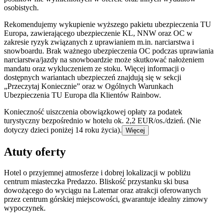
osobistych.
Rekomendujemy wykupienie wyższego pakietu ubezpieczenia TU
Europa, zawierającego ubezpieczenie KL, NNW oraz OC w
zakresie ryzyk związanych z uprawianiem m.in. narciarstwa i
snowboardu. Brak ważnego ubezpieczenia OC podczas uprawiania
narciarstwa/jazdy na snowboardzie może skutkować nałożeniem
mandatu oraz wykluczeniem ze stoku. Więcej informacji o
dostępnych wariantach ubezpieczeń znajdują się w sekcji
„Przeczytaj Koniecznie” oraz w Ogólnych Warunkach
Ubezpieczenia TU Europa dla Klientów Rainbow.
Konieczność uiszczenia obowiązkowej opłaty za podatek
turystyczny bezpośrednio w hotelu ok. 2,2 EUR/os./dzień. (Nie
dotyczy dzieci poniżej 14 roku życia).
Więcej
Atuty oferty
Hotel o przyjemnej atmosferze i dobrej lokalizacji w pobliżu
centrum miasteczka Predazzo. Bliskość przystanku ski busa
dowożącego do wyciągu na Latemar oraz atrakcji oferowanych
przez centrum górskiej miejscowości, gwarantuje idealny zimowy
wypoczynek.