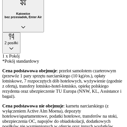
Katowice
bez przesiadek, Enter Air
2 posiłki
1 x Pokój
*Pokój standardowy
Cena podstawowa obejmuje
: przelot samolotem czarterowym
(przewóz 1 pary sprzętu narciarskiego (10 kg)/os.), opłaty
lotniskowe, 7 rozpoczętych dób hotelowych, wyżywienie (zgodnie
z ofertą), transfery lotnisko-hotel-lotnisko, opiekę polskiego
rezydenta oraz ubezpieczenie TU Europa (NNW, KL, Assistance i
bagaż).
Cena podstawowa nie obejmuje
: karnetu narciarskiego (z
wyłączeniem Active Alm Moena), depozyty
hotelowe/apartamentowe, podatki hotelowe, transferów na stoki,
ubezpieczenia OC, napojów do obiadokolacji, dodatkowych
posiłków nie wymienionych w ofercie oraz innych wydatków