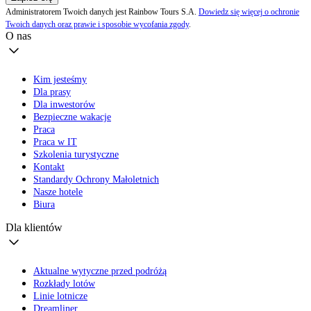
Administratorem Twoich danych jest Rainbow Tours S.A.
Dowiedz się więcej o ochronie
Twoich danych oraz prawie i sposobie wycofania zgody
.
O nas
Kim jesteśmy
Dla prasy
Dla inwestorów
Bezpieczne wakacje
Praca
Praca w IT
Szkolenia turystyczne
Kontakt
Standardy Ochrony Małoletnich
Nasze hotele
Biura
Dla klientów
Aktualne wytyczne przed podróżą
Rozkłady lotów
Linie lotnicze
Dreamliner