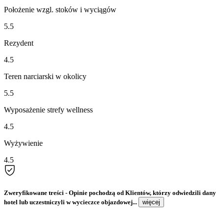
Położenie wzgl. stoków i wyciągów
5.5
Rezydent
4.5
Teren narciarski w okolicy
5.5
Wyposażenie strefy wellness
4.5
Wyżywienie
4.5
Zweryfikowane treści
- Opinie pochodzą od Klientów, którzy odwiedzili dany
hotel lub uczestniczyli w wycieczce objazdowej...
więcej