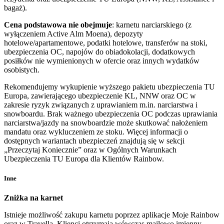
bagaż).
Cena podstawowa nie obejmuje
: karnetu narciarskiego (z
wyłączeniem Active Alm Moena), depozyty
hotelowe/apartamentowe, podatki hotelowe, transferów na stoki,
ubezpieczenia OC, napojów do obiadokolacji, dodatkowych
posiłków nie wymienionych w ofercie oraz innych wydatków
osobistych.
Rekomendujemy wykupienie wyższego pakietu ubezpieczenia TU
Europa, zawierającego ubezpieczenie KL, NNW oraz OC w
zakresie ryzyk związanych z uprawianiem m.in. narciarstwa i
snowboardu. Brak ważnego ubezpieczenia OC podczas uprawiania
narciarstwa/jazdy na snowboardzie może skutkować nałożeniem
mandatu oraz wykluczeniem ze stoku. Więcej informacji o
dostępnych wariantach ubezpieczeń znajdują się w sekcji
„Przeczytaj Koniecznie” oraz w Ogólnych Warunkach
Ubezpieczenia TU Europa dla Klientów Rainbow.
Inne
Zniżka na karnet
Istnieje możliwość zakupu karnetu poprzez aplikacje Moje Rainbow
oraz w Travella. Klienci otrzymają wówczas mailowo imienny