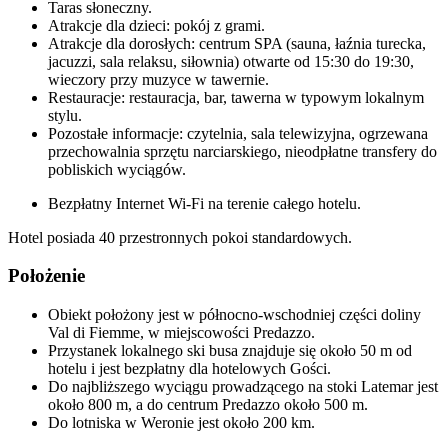
Taras słoneczny.
Atrakcje dla dzieci: pokój z grami.
Atrakcje dla dorosłych: centrum SPA (sauna, łaźnia turecka,
jacuzzi, sala relaksu, siłownia) otwarte od 15:30 do 19:30,
wieczory przy muzyce w tawernie.
Restauracje: restauracja, bar, tawerna w typowym lokalnym
stylu.
Pozostałe informacje: czytelnia, sala telewizyjna, ogrzewana
przechowalnia sprzętu narciarskiego, nieodpłatne transfery do
pobliskich wyciągów.
Bezpłatny Internet Wi-Fi na terenie całego hotelu.
Hotel posiada 40 przestronnych pokoi standardowych.
Położenie
Obiekt położony jest w północno-wschodniej części doliny
Val di Fiemme, w miejscowości Predazzo.
Przystanek lokalnego ski busa znajduje się około 50 m od
hotelu i jest bezpłatny dla hotelowych Gości.
Do najbliższego wyciągu prowadzącego na stoki Latemar jest
około 800 m, a do centrum Predazzo około 500 m.
Do lotniska w Weronie jest około 200 km.