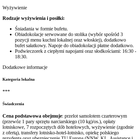
Wyżywienie
Rodzaje wyżywienia i posiłki:
Śniadania w formie bufetu.
Obiadokolacje serwowane do stolika (wybór spośród 3
pozycji menu kuchni lokalnej oraz włoskiej), dodatkowo
bufet sałatkowy. Napoje do obiadokolacji płatne dodatkowo.
Podwieczorek z ciepłymi napojami oraz słodkościami: 16:30 -
18:30.
Dodatkowe informacje
Kategoria lokalna
***
Świadczenia
Cena podstawowa obejmuje
: przelot samolotem czarterowym
(przewóz 1 pary sprzętu narciarskiego (10 kg)/os.), opłaty
lotniskowe, 7 rozpoczętych dób hotelowych, wyżywienie (zgodnie
z ofertą), transfery lotnisko-hotel-lotnisko, opiekę polskiego
rezydenta oraz ubezpieczenie TU Europa (NNW, KL, Assistance i