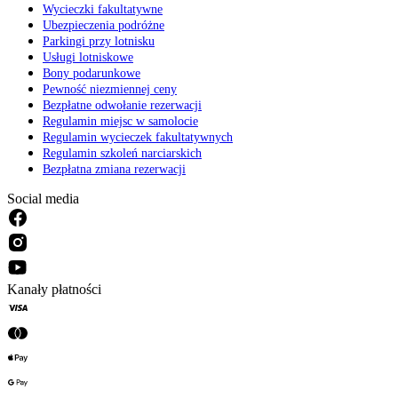
Wycieczki fakultatywne
Ubezpieczenia podróżne
Parkingi przy lotnisku
Usługi lotniskowe
Bony podarunkowe
Pewność niezmiennej ceny
Bezpłatne odwołanie rezerwacji
Regulamin miejsc w samolocie
Regulamin wycieczek fakultatywnych
Regulamin szkoleń narciarskich
Bezpłatna zmiana rezerwacji
Social media
Kanały płatności