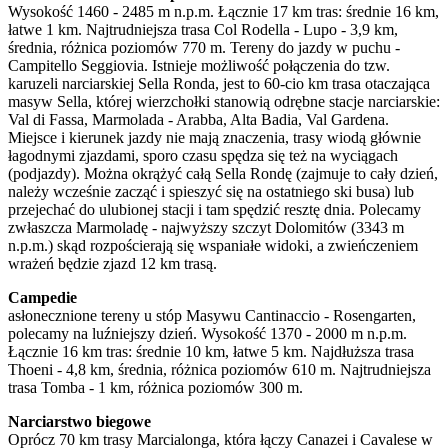
Wysokość 1460 - 2485 m n.p.m. Łącznie 17 km tras: średnie 16 km,
łatwe 1 km. Najtrudniejsza trasa Col Rodella - Lupo - 3,9 km,
średnia, różnica poziomów 770 m. Tereny do jazdy w puchu -
Campitello Seggiovia. Istnieje możliwość połączenia do tzw.
karuzeli narciarskiej Sella Ronda, jest to 60-cio km trasa otaczająca
masyw Sella, której wierzchołki stanowią odrębne stacje narciarskie:
Val di Fassa, Marmolada - Arabba, Alta Badia, Val Gardena.
Miejsce i kierunek jazdy nie mają znaczenia, trasy wiodą głównie
łagodnymi zjazdami, sporo czasu spędza się też na wyciągach
(podjazdy). Można okrążyć całą Sella Rondę (zajmuje to cały dzień,
należy wcześnie zacząć i spieszyć się na ostatniego ski busa) lub
przejechać do ulubionej stacji i tam spędzić resztę dnia. Polecamy
zwłaszcza Marmoladę - najwyższy szczyt Dolomitów (3343 m
n.p.m.) skąd rozpościerają się wspaniałe widoki, a zwieńczeniem
wrażeń będzie zjazd 12 km trasą.
Campedie
asłonecznione tereny u stóp Masywu Cantinaccio - Rosengarten,
polecamy na luźniejszy dzień. Wysokość 1370 - 2000 m n.p.m.
Łącznie 16 km tras: średnie 10 km, łatwe 5 km. Najdłuższa trasa
Thoeni - 4,8 km, średnia, różnica poziomów 610 m. Najtrudniejsza
trasa Tomba - 1 km, różnica poziomów 300 m.
Narciarstwo biegowe
Oprócz 70 km trasy Marcialonga, która łączy Canazei i Cavalese w