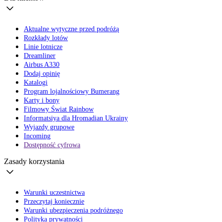
Aktualne wytyczne przed podróżą
Rozkłady lotów
Linie lotnicze
Dreamliner
Airbus A330
Dodaj opinię
Katalogi
Program lojalnościowy Bumerang
Karty i bony
Filmowy Świat Rainbow
Informatsiya dla Hromadian Ukrainy
Wyjazdy grupowe
Incoming
Dostępność cyfrowa
Zasady korzystania
Warunki uczestnictwa
Przeczytaj koniecznie
Warunki ubezpieczenia podróżnego
Polityka prywatności