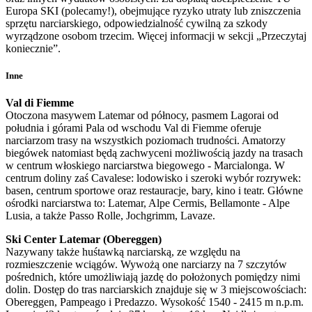
Europa SKI (polecamy!), obejmujące ryzyko utraty lub zniszczenia
sprzętu narciarskiego, odpowiedzialność cywilną za szkody
wyrządzone osobom trzecim. Więcej informacji w sekcji „Przeczytaj
koniecznie”.
Inne
Val di Fiemme
Otoczona masywem Latemar od północy, pasmem Lagorai od
południa i górami Pala od wschodu Val di Fiemme oferuje
narciarzom trasy na wszystkich poziomach trudności. Amatorzy
biegówek natomiast będą zachwyceni możliwością jazdy na trasach
w centrum włoskiego narciarstwa biegowego - Marcialonga. W
centrum doliny zaś Cavalese: lodowisko i szeroki wybór rozrywek:
basen, centrum sportowe oraz restauracje, bary, kino i teatr. Główne
ośrodki narciarstwa to: Latemar, Alpe Cermis, Bellamonte - Alpe
Lusia, a także Passo Rolle, Jochgrimm, Lavaze.
Ski Center Latemar (Obereggen)
Nazywany także huśtawką narciarską, ze względu na
rozmieszczenie wciągów. Wywożą one narciarzy na 7 szczytów
pośrednich, które umożliwiają jazdę do położonych pomiędzy nimi
dolin. Dostęp do tras narciarskich znajduje się w 3 miejscowościach:
Obereggen, Pampeago i Predazzo. Wysokość 1540 - 2415 m n.p.m.