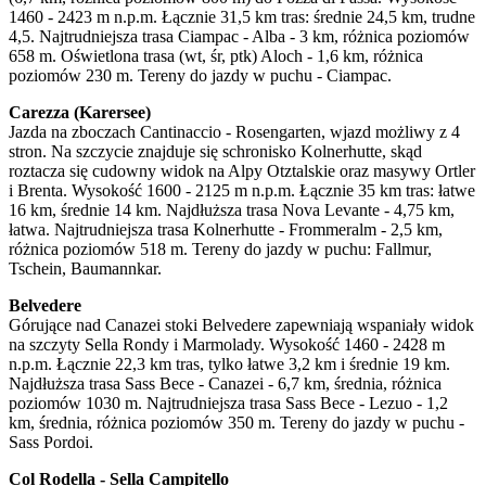
1460 - 2423 m n.p.m. Łącznie 31,5 km tras: średnie 24,5 km, trudne
4,5. Najtrudniejsza trasa Ciampac - Alba - 3 km, różnica poziomów
658 m. Oświetlona trasa (wt, śr, ptk) Aloch - 1,6 km, różnica
poziomów 230 m. Tereny do jazdy w puchu - Ciampac.
Carezza (Karersee)
Jazda na zboczach Cantinaccio - Rosengarten, wjazd możliwy z 4
stron. Na szczycie znajduje się schronisko Kolnerhutte, skąd
roztacza się cudowny widok na Alpy Otztalskie oraz masywy Ortler
i Brenta. Wysokość 1600 - 2125 m n.p.m. Łącznie 35 km tras: łatwe
16 km, średnie 14 km. Najdłuższa trasa Nova Levante - 4,75 km,
łatwa. Najtrudniejsza trasa Kolnerhutte - Frommeralm - 2,5 km,
różnica poziomów 518 m. Tereny do jazdy w puchu: Fallmur,
Tschein, Baumannkar.
Belvedere
Górujące nad Canazei stoki Belvedere zapewniają wspaniały widok
na szczyty Sella Rondy i Marmolady. Wysokość 1460 - 2428 m
n.p.m. Łącznie 22,3 km tras, tylko łatwe 3,2 km i średnie 19 km.
Najdłuższa trasa Sass Bece - Canazei - 6,7 km, średnia, różnica
poziomów 1030 m. Najtrudniejsza trasa Sass Bece - Lezuo - 1,2
km, średnia, różnica poziomów 350 m. Tereny do jazdy w puchu -
Sass Pordoi.
Col Rodella - Sella Campitello