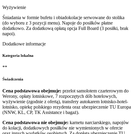
Wyżywienie
Śniadania w formie bufetu i obiadokolacje serwowane do stolika
(do wyboru z 3 pozycji menu). Napoje do posiłków płatne
dodatkowo. Za dodatkową opłatą opcja Full Board (3 posiłki, brak
napoi).
Dodatkowe informacje
Kategoria lokalna
**
Świadczenia
Cena podstawowa obejmuje:
przelot samolotem czarterowym do
Werony, opłaty lotniskowe, 7 rozpoczętych dób hotelowych,
wyżywienie (zgodnie z ofertą), transfery autokarem lotnisko-hotel-
lotnisko, opiekę polskiego rezydenta oraz ubezpieczenie TU Europa
(NNW, KL, CP, TK Assistance i bagaż).
Cena podstawowa nie obejmuje:
karnetu narciarskiego, napojów
do kolacji, dodatkowych posiłków nie wymienionych w ofercie
oraz innych wydatków osobistych. Za dopłatą ubezpieczenie TU