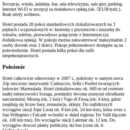
Recepcja, winda, jadalnia, bar, sala telewizyjna, sala gier, parking.
Internet Wi-Fi w recepcji za dodatkowo opłatą (ok. 5EUR/tydz.).
Brak strefy wellness.
Hotel posiada 28 pokoi standardowych zlokalizowanych na 3
piętrach i wyposażonych w: łazienkę z prysznicem i suszarkę do
włosów, telefon, przewodowe połączenie z Internetem (za
dodatkową opłatą). W pokoju można zakwaterować maksymalnie 2
osoby dorosłe oraz 2 dzieci. Pokoje jednoosobowe dostępne są na
potwierdzenie. Hotel posiada kilka pokoi dla osób
niepełnosprawnych.
Położenie
Hotel całkowicie odnowiony w 2007 r., położony w samym sercu
Alp otoczony masywami: Catinaccio, Sella i Pordoi tworzących
lodowiec Marmolada. Hotel zlokalizowany ok. 600 m od centrum
małej miejscowości Soraga, pomiędzy dwoma znanymi ośrodkami
narciarskimi: Moeną (ok. 2 km) i Vigo di Fassą (ok. 4 km), gdzie
znajdują się liczne bary, restauracje, sklepy. Do najbliższych
wyciągów stacji Alpe Lusia ok. 8 km (ok. 24 km tras), która wraz z
San Pellegrino i Falcade wchodzi w skład regionu Tre Valli (łącznie
ok. 100 km tras). Do wyciągów stacji Latemar ok. 12 km. Do
wyciągów dowozi płatny publiczny ski bus (cena ok. 6