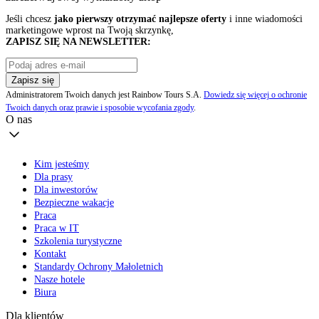
Jeśli chcesz
jako pierwszy otrzymać najlepsze oferty
i inne wiadomości
marketingowe wprost na Twoją skrzynkę,
ZAPISZ SIĘ NA NEWSLETTER:
Zapisz się
Administratorem Twoich danych jest Rainbow Tours S.A.
Dowiedz się więcej o ochronie
Twoich danych oraz prawie i sposobie wycofania zgody
.
O nas
Kim jesteśmy
Dla prasy
Dla inwestorów
Bezpieczne wakacje
Praca
Praca w IT
Szkolenia turystyczne
Kontakt
Standardy Ochrony Małoletnich
Nasze hotele
Biura
Dla klientów