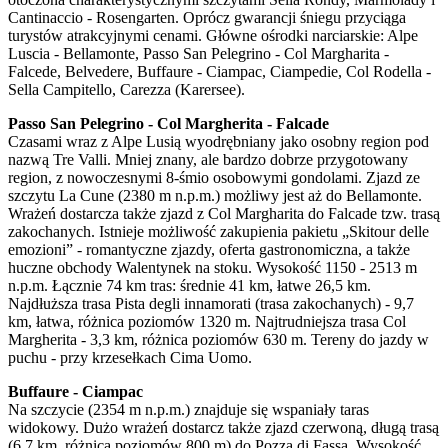
Cantinaccio - Rosengarten. Oprócz gwarancji śniegu przyciąga
turystów atrakcyjnymi cenami. Główne ośrodki narciarskie: Alpe
Luscia - Bellamonte, Passo San Pelegrino - Col Margharita -
Falcede, Belvedere, Buffaure - Ciampac, Ciampedie, Col Rodella -
Sella Campitello, Carezza (Karersee).
Passo San Pelegrino - Col Margherita - Falcade
Czasami wraz z Alpe Lusią wyodrębniany jako osobny region pod
nazwą Tre Valli. Mniej znany, ale bardzo dobrze przygotowany
region, z nowoczesnymi 8-śmio osobowymi gondolami. Zjazd ze
szczytu La Cune (2380 m n.p.m.) możliwy jest aż do Bellamonte.
Wrażeń dostarcza także zjazd z Col Margharita do Falcade tzw. trasą
zakochanych. Istnieje możliwość zakupienia pakietu „Skitour delle
emozioni” - romantyczne zjazdy, oferta gastronomiczna, a także
huczne obchody Walentynek na stoku. Wysokość 1150 - 2513 m
n.p.m. Łącznie 74 km tras: średnie 41 km, łatwe 26,5 km.
Najdłuższa trasa Pista degli innamorati (trasa zakochanych) - 9,7
km, łatwa, różnica poziomów 1320 m. Najtrudniejsza trasa Col
Margherita - 3,3 km, różnica poziomów 630 m. Tereny do jazdy w
puchu - przy krzesełkach Cima Uomo.
Buffaure - Ciampac
Na szczycie (2354 m n.p.m.) znajduje się wspaniały taras
widokowy. Dużo wrażeń dostarcz także zjazd czerwoną, długą trasą
(6,7 km, różnica poziomów 800 m) do Pozza di Fassa. Wysokość