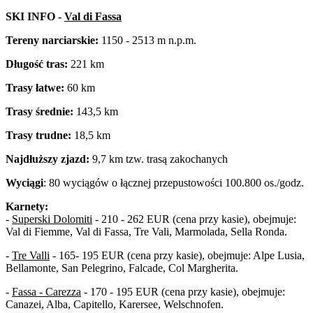
SKI INFO -
Val di Fassa
Tereny narciarskie:
1150 - 2513 m n.p.m.
Długość tras:
221 km
Trasy łatwe:
60 km
Trasy średnie:
143,5 km
Trasy trudne:
18,5 km
Najdłuższy zjazd:
9,7 km tzw. trasą zakochanych
Wyciągi
: 80 wyciągów o łącznej przepustowości 100.800 os./godz.
Karnety:
-
Superski Dolomiti
- 210 - 262 EUR (cena przy kasie), obejmuje:
Val di Fiemme, Val di Fassa, Tre Vali, Marmolada, Sella Ronda.
-
Tre Valli
- 165- 195 EUR (cena przy kasie), obejmuje: Alpe Lusia,
Bellamonte, San Pelegrino, Falcade, Col Margherita.
-
Fassa - Carezza
- 170 - 195 EUR (cena przy kasie), obejmuje:
Canazei, Alba, Capitello, Karersee, Welschnofen.