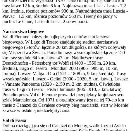
rodzin z dziećmi. Wysokość 1370 - 2340 m n.p.m. Łącznie 24 km
tras: łatwe 12 km, średnie 8 km. Najdłuższa trasa Lisia - Laste - 7,2
km, średnia, różnica poziomów 930 m. Najtrudniejsza trasa Luscia -
Piavac - 1,5 km, różnica poziomów 560 m. Tereny do jazdy w
puchu: Le Cune, Laste di Lusia. 2 snow parki.
Narciarstwo biegowe
Val di Fiemme należy do najlepszych centrów narciarstwa
biegowego. W Lago di Tesero znajduje się stadion narciarstwa
biegowego (5 torów, łącznie 20 km długości), na którym odbywały
się Mistrzostwa Świata. Ponadto trasy wysokogórskie, łącznie 150
km tras: średnie 64 km, łatwe 47 km. Najdłuższe trasy:
Deutschnofen - Petersberg tor Wolfl (14400 - 1550 m, 20 km,
średnia), Lago di Tesero - Mondiali 2003 (906 - 985 m, 10 km,
trudna), Lavaze Malga - Ora (1521 - 1808 m, 9 km, średnia). Trasy
wysokogórskie: Lavaze - Oclini (2000 - 2020, 5 km, łatwa), Lavaze
- Variante Panorama (2020 - 2150 m, 2 km, trudna). Oświetlona
trasa w Lagi di Tesero - Pista Illuminata (906 - 910, 3 km, łatwa).
Ponadto przez Val di Fiemme prowadzi przepiękny krajobrazowo
szlak Marcialonga. Od 1971 r. organizowany jest na tej 70-cio km
trasie z Canazei do Cavalese otwarty bieg narciarski, start w Moenie
zawsze w ostatnią niedzielę stycznia.
Val di Fassa
Dolina rozciągająca się od Canazei do Moeny, wzdłuż rzeki Avisio
otoczona charakterystycznymi szczytami Sella Rondy, Marmolady i