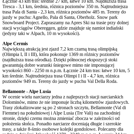
Łącznie 43 km tras: średnie 27 km, łatwe 10 km. Najdłuższa trasa
Tresca - 3,1 km, średnia, różnica poziomów 350 m. Najtrudniejsza
trasa Pala di Santa - 2,3 km, różnica poziomów 485 m. Tereny do
jazdy w puchu: Agnello, Pala di Santa, Oberholz. Snow park
Snowboard Project. Zapraszamy na Apres Ski na trasie przy dolnej
stacji wyciągów Obereggen, gdzie znajduje się namiot indiański
(jedyny taki w Alpach, 10 m wysokości).
Alpe Cermis
Największą atrakcją jest zjazd 7,2 km czarną trasą olimpijską
(Olimpia I, II i III), która pokonuje 1369 m różnicy poziomów
(najdłuższa trasa ośrodka). Dzięki północnej ekspozycji stoki
gwarantują dobre warunki śniegowe mimo nie imponującej
wysokości 860 - 2250 m n.p.m. Łącznie 24 km tras: łatwe 10 km, 5
km średnie. Najtrudniejsza trasa Olimpi I i II - 4,7 km, różnica
poziomów 949 m. Tereny do jazdy w puchu Val Della Roda.
Bellamonte - Alpe Lusia
W ocenie wielu narciarzy jedna z najlepszych stacji narciarskich
Dolominów, mimo że nie imponuje liczbą kilometrów zjazdowych.
Trasy zlokalizowane są po 2 stronach szczytu, Bellamonte (Val di
Fiemme) na południowej i Alpe Lusia (Tre Vali) na zachodniej
stronie, dzięki czemu można zmieniać zbocza w zależności od
położenia słońca. Ponadto narciarze doceniają długie i szerokie
trasy, a także 8-śmio osobowe kolejki gondolowe. Polecamy dla