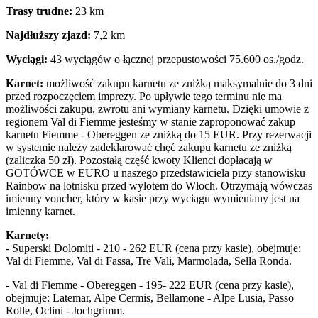
Trasy trudne:
23 km
Najdłuższy zjazd:
7,2 km
Wyciągi:
43 wyciągów o łącznej przepustowości 75.600 os./godz.
Karnet:
możliwość zakupu karnetu ze zniżką maksymalnie do 3 dni
przed rozpoczęciem imprezy. Po upływie tego terminu nie ma
możliwości zakupu, zwrotu ani wymiany karnetu. Dzięki umowie z
regionem Val di Fiemme jesteśmy w stanie zaproponować zakup
karnetu Fiemme - Obereggen ze zniżką do 15 EUR. Przy rezerwacji
w systemie należy zadeklarować chęć zakupu karnetu ze zniżką
(zaliczka 50 zł). Pozostałą część kwoty Klienci dopłacają w
GOTÓWCE w EURO u naszego przedstawiciela przy stanowisku
Rainbow na lotnisku przed wylotem do Włoch. Otrzymają wówczas
imienny voucher, który w kasie przy wyciągu wymieniany jest na
imienny karnet.
Karnety:
-
Superski Dolomiti
- 210 - 262 EUR (cena przy kasie), obejmuje:
Val di Fiemme, Val di Fassa, Tre Vali, Marmolada, Sella Ronda.
-
Val di Fiemme - Obereggen
- 195- 222 EUR (cena przy kasie),
obejmuje: Latemar, Alpe Cermis, Bellamone - Alpe Lusia, Passo
Rolle, Oclini - Jochgrimm.