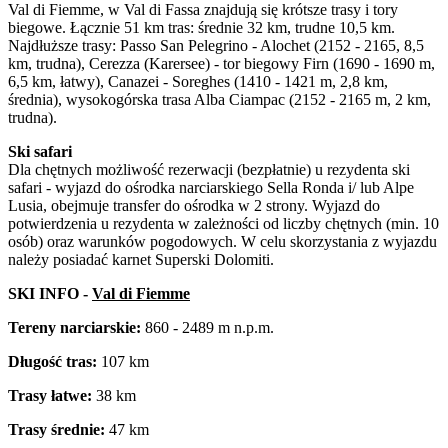
Val di Fiemme, w Val di Fassa znajdują się krótsze trasy i tory
biegowe. Łącznie 51 km tras: średnie 32 km, trudne 10,5 km.
Najdłuższe trasy: Passo San Pelegrino - Alochet (2152 - 2165, 8,5
km, trudna), Cerezza (Karersee) - tor biegowy Firn (1690 - 1690 m,
6,5 km, łatwy), Canazei - Soreghes (1410 - 1421 m, 2,8 km,
średnia), wysokogórska trasa Alba Ciampac (2152 - 2165 m, 2 km,
trudna).
Ski safari
Dla chętnych możliwość rezerwacji (bezpłatnie) u rezydenta ski
safari - wyjazd do ośrodka narciarskiego Sella Ronda i/ lub Alpe
Lusia, obejmuje transfer do ośrodka w 2 strony. Wyjazd do
potwierdzenia u rezydenta w zależności od liczby chętnych (min. 10
osób) oraz warunków pogodowych. W celu skorzystania z wyjazdu
należy posiadać karnet Superski Dolomiti.
SKI INFO -
Val di Fiemme
Tereny narciarskie:
860 - 2489 m n.p.m.
Długość tras:
107 km
Trasy łatwe:
38 km
Trasy średnie:
47 km