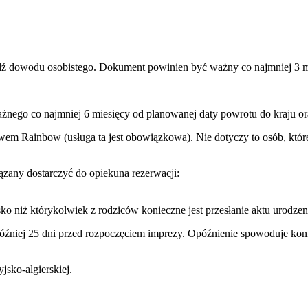
ądź dowodu osobistego. Dokument powinien być ważny co najmniej 3 m
ażnego co najmniej 6 miesięcy od planowanej daty powrotu do kraju or
wem Rainbow (usługa ta jest obowiązkowa). Nie dotyczy to osób, które
any dostarczyć do opiekuna rezerwacji:
o niż którykolwiek z rodziców konieczne jest przesłanie aktu urodzen
później 25 dni przed rozpoczęciem imprezy. Opóźnienie spowoduje ko
jsko-algierskiej.