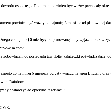
ądź dowodu osobistego. Dokument powinien być ważny przez cały okres
okument powinien być ważny co najmniej 3 miesiące od planowanej da
żnego co najmniej 6 miesięcy od planowanej daty wyjazdu oraz wizy. 
nin-e-visa.com/.
są zobowiązani do posiadania tzw. żółtej książeczki poświadczającej o
ważnego co najmniej 6 miesięcy od daty wjazdu na teren Bhutanu oraz
ictwem Rainbow.
any dostarczyć do opiekuna rezerwacji:
TOWE.