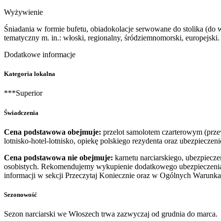
Wyżywienie
Śniadania w formie bufetu, obiadokolacje serwowane do stolika (do 
tematyczny m. in.: włoski, regionalny, śródziemnomorski, europejski.
Dodatkowe informacje
Kategoria lokalna
***Superior
Świadczenia
Cena podstawowa obejmuje:
przelot samolotem czarterowym (przewó
lotnisko-hotel-lotnisko, opiekę polskiego rezydenta oraz ubezpiecz
Cena podstawowa nie obejmuje:
karnetu narciarskiego, ubezpiec
osobistych. Rekomendujemy wykupienie dodatkowego ubezpieczenia
informacji w sekcji Przeczytaj Koniecznie oraz w Ogólnych Warun
Sezonowość
Sezon narciarski we Włoszech trwa zazwyczaj od grudnia do marca.