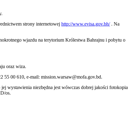
y.
średnictwem strony internetowej
http://www.evisa.gov.bh/
. Na
nokrotnego wjazdu na terytorium Królestwa Bahrajnu i pobytu o
ju oraz wiza.
22 55 00 610, e-mail: mission.warsaw@mofa.gov.bd.
jej wystawienia niezbędna jest wówczas dobrej jakości fotokopia
SD/os.