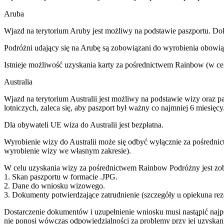
Aruba
Wjazd na terytorium Aruby jest możliwy na podstawie paszportu. Do
Podróżni udający się na Arubę są zobowiązani do wyrobienia obowi
Istnieje możliwość uzyskania karty za pośrednictwem Rainbow (w celu
Australia
Wjazd na terytorium Australii jest możliwy na podstawie wizy oraz 
lotniczych, zaleca się, aby paszport był ważny co najmniej 6 miesięcy
Dla obywateli UE wiza do Australii jest bezpłatna.
Wyrobienie wizy do Australii może się odbyć wyłącznie za pośrednic
wyrobienie wizy we własnym zakresie).
W celu uzyskania wizy za pośrednictwem Rainbow Podróżny jest zob
1. Skan paszportu w formacie .JPG.
2. Dane do wniosku wizowego.
3. Dokumenty potwierdzające zatrudnienie (szczegóły u opiekuna rez
Dostarczenie dokumentów i uzupełnienie wniosku musi nastąpić naj
nie ponosi wówczas odpowiedzialności za problemy przy jej uzyskani