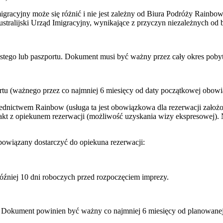
gracyjny może się różnić i nie jest zależny od Biura Podróży Rainbo
ralijski Urząd Imigracyjny, wynikające z przyczyn niezależnych od b
istego lub paszportu. Dokument musi być ważny przez cały okres poby
rtu (ważnego przez co najmniej 6 miesięcy od daty początkowej obowi
ednictwem Rainbow (usługa ta jest obowiązkowa dla rezerwacji założ
kt z opiekunem rezerwacji (możliwość uzyskania wizy ekspresowej). Ni
owiązany dostarczyć do opiekuna rezerwacji:
óźniej 10 dni roboczych przed rozpoczęciem imprezy.
 Dokument powinien być ważny co najmniej 6 miesięcy od planowanej 