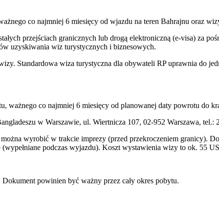
ważnego co najmniej 6 miesięcy od wjazdu na teren Bahrajnu oraz wiz
łych przejściach granicznych lub drogą elektroniczną (e-visa) za po
ków uzyskiwania wiz turystycznych i biznesowych.
wizy. Standardowa wiza turystyczna dla obywateli RP uprawnia do jed
u, ważnego co najmniej 6 miesięcy od planowanej daty powrotu do kra
gladeszu w Warszawie, ul. Wiertnicza 107, 02-952 Warszawa, tel.: 
można wyrobić w trakcie imprezy (przed przekroczeniem granicy). Do 
e (wypełniane podczas wyjazdu). Koszt wystawienia wizy to ok. 55 U
u. Dokument powinien być ważny przez cały okres pobytu.