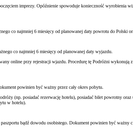
ozpoczęciem imprezy. Opóźnienie spowoduje konieczność wyrobienia w
nego co najmniej 6 miesięcy od planowanej daty powrotu do Polski or
ażnego co najmniej 6 miesięcy od planowanej daty wyjazdu.
y online przy rejestracji wjazdu. Procedurę tę Podróżni wykonują z 
Dokument powinien być ważny przez cały okres pobytu.
róży (np. posiadać rezerwację hotelu), posiadać bilet powrotny oraz
ytu w hotelu).
 paszportu bądź dowodu osobistego. Dokument powinien być ważny co 