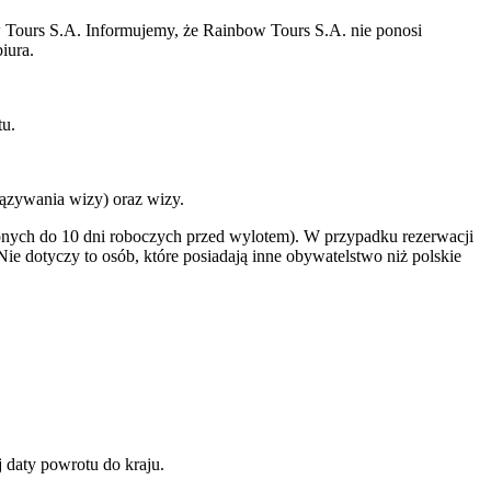
w Tours S.A. Informujemy, że Rainbow Tours S.A. nie ponosi
iura.
tu.
ązywania wizy) oraz wizy.
onych do 10 dni roboczych przed wylotem). W przypadku rezerwacji
e dotyczy to osób, które posiadają inne obywatelstwo niż polskie
daty powrotu do kraju.