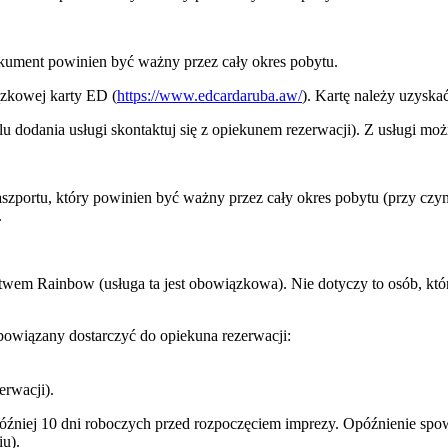
kument powinien być ważny przez cały okres pobytu.
ązkowej karty ED (
https://www.edcardaruba.aw/
). Kartę należy uzyska
 dodania usługi skontaktuj się z opiekunem rezerwacji). Z usługi moż
paszportu, który powinien być ważny przez cały okres pobytu (przy cz
.
twem Rainbow (usługa ta jest obowiązkowa). Nie dotyczy to osób, któr
owiązany dostarczyć do opiekuna rezerwacji:
erwacji).
później 10 dni roboczych przed rozpoczęciem imprezy. Opóźnienie s
u).