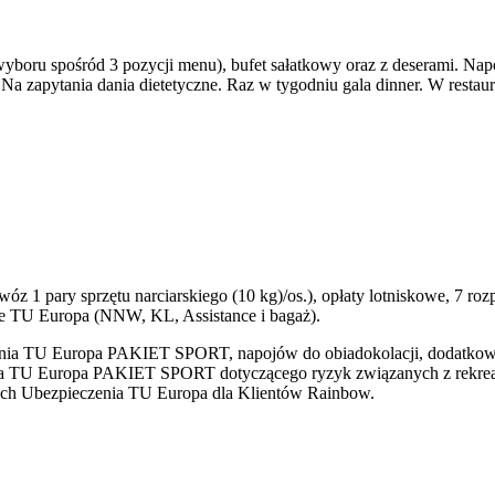
wyboru spośród 3 pozycji menu), bufet sałatkowy oraz z deserami. Nap
 Na zapytania dania dietetyczne. Raz w tygodniu gala dinner. W restaur
z 1 pary sprzętu narciarskiego (10 kg)/os.), opłaty lotniskowe, 7 roz
enie TU Europa (NNW, KL, Assistance i bagaż).
zenia TU Europa PAKIET SPORT, napojów do obiadokolacji, dodatkow
 TU Europa PAKIET SPORT dotyczącego ryzyk związanych z rekreacy
kach Ubezpieczenia TU Europa dla Klientów Rainbow.