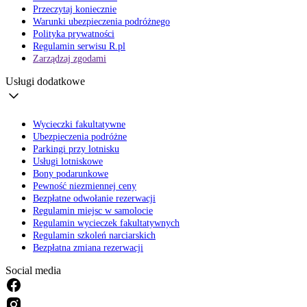
Przeczytaj koniecznie
Warunki ubezpieczenia podróżnego
Polityka prywatności
Regulamin serwisu R.pl
Zarządzaj zgodami
Usługi dodatkowe
Wycieczki fakultatywne
Ubezpieczenia podróżne
Parkingi przy lotnisku
Usługi lotniskowe
Bony podarunkowe
Pewność niezmiennej ceny
Bezpłatne odwołanie rezerwacji
Regulamin miejsc w samolocie
Regulamin wycieczek fakultatywnych
Regulamin szkoleń narciarskich
Bezpłatna zmiana rezerwacji
Social media