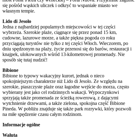
się pośród wąskich uliczek i odkryć to wspaniałe miasto we
własnym tempie.
Lido di Jesolo
Jedna z najbardziej popularnych miejscowości w tej części
wybrzeża. Szerokie plaże, ciągnące się przez ponad 15 km,
cudowne, lazurowe morze, a także piękna pogoda co roku
przyciągają turystów nie tylko z tej części Włoch. Wieczorem, po
dniu spędzonym na plaży, życie przenosi się do barów, restauracji i
knajpek, ulokowanych wśród 13-kilometrowej promenady. Nie
sposób się tutaj nudzić!
Bibione
Bibione to typowy wakacyjny kurort, jednak o nieco
spokojniejszym charakterze niż Lido di Jesolo. Ze względu na
szerokie, piaszczyste plaże oraz łagodne wejście do morza, często
wybierany jest jako cel rodzinnych wakacji. Wypoczynkowi
sprzyjają także promenada ze ścieżką rowerową, z dającymi
wytchnienie drzewami, a także zielona, spokojna część Bibione
Pineda. W pobliżu znajduje się także park rozrywki, który pozwoli
na miłe spędzenie czasu całym rodzinom.
Informacje ogólne
Waluta