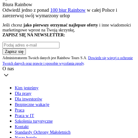
Biura Rainbow
Odwiedź jedno z ponad
100 biur Rainbow
w całej Polsce i
zarezerwuj swój
wymarzony urlop
Jeśli chcesz
jako pierwszy otrzymać najlepsze oferty
i inne wiadomości
marketingowe wprost na Twoją skrzynkę,
ZAPISZ SIĘ NA NEWSLETTER:
Zapisz się
Administratorem Twoich danych jest Rainbow Tours S.A.
Dowiedz się więcej o ochronie
Twoich danych oraz prawie i sposobie wycofania zgody
.
O nas
Kim jesteśmy
Dla prasy
Dla inwestorów
Bezpieczne wakacje
Praca
Praca w IT
Szkolenia turystyczne
Kontakt
Standardy Ochrony Małoletnich
Nasze hotele