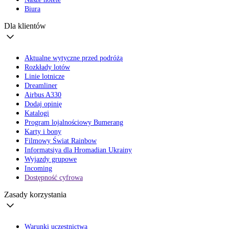
Biura
Dla klientów
Aktualne wytyczne przed podróżą
Rozkłady lotów
Linie lotnicze
Dreamliner
Airbus A330
Dodaj opinię
Katalogi
Program lojalnościowy Bumerang
Karty i bony
Filmowy Świat Rainbow
Informatsiya dla Hromadian Ukrainy
Wyjazdy grupowe
Incoming
Dostępność cyfrowa
Zasady korzystania
Warunki uczestnictwa