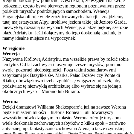
Region położony w północnej części kraju, ze względu na swoje
położenie, często bywa pierwszym regionem poznawanym przez
polskich turystów podróżujących samochodem. Wenecja
Euganejska oferuje wiele zróżnicowanych atrakcji – znajdziemy
tutaj majestatyczne Alpy, urokliwe jeziora takie jak Jezioro Garda,
niezwykłą, rozsianą na wyspach Wenecję, a także piękne, szerokie
plaże Adriatyku. Jeśli dołączymy do tego doskonałą kuchnię to
mamy idealne miejsce na wypoczynek!
W regionie
Wenecja
Nazywana Królową Adriatyku, ma wszelkie prawa by rościć sobie
ten tytuł. Od lat zachwyca i fascynuje rzesze turystów, pomimo
swojej pozornej niedostępności. Poza takimi sztandarowymi
zabytkami jak Bazylika św. Marka, Pałac Dożów czy Ponte di
Rialto, obowiązkowo trzeba zgubić się w gąszczu uliczek, aby
podziwiać tę niezwykłą architekturę albo wybrać się na jedną z
okolicznych wysp – Murano lub Burano.
Werona
Dzięki dramatowi Williama Shakespeare’a już na zawsze Werona
będzie miastem miłości – historia Romea i Julii towarzyszy
wszystkim odwiedzającym to miasto. Werona oferuje turystom
wiele doskonale zachowanych zabytków z kilku epok – zarówno
antycznej, np. fantastycznie zachowana Arena, a także rzymskiej –
most Ponte Pietra czy weneckiej – Porta Nuova. Przyjemnie zagubić