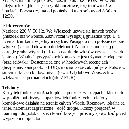
Znaczek na kartkę pocztową kosztuje ok. 0,85 EUR. W wielu
miejscach znajdują się skrzynki pocztowe, często również w
hotelach. Poczta czynna od poniedziałku do soboty od 8:30 do
12:30.
Elektryczność
Napięcie 220 V, 50 Hz. We Włoszech używa się innych typów
gniazdek niż w Polsce. Zazwyczaj występują gniazdka typu L, z
trzema dziurkami w jednym rzędzie. Pasują do nich polskie cienkie
wtyczki (jak od ładowarki do telefonu). Natomiast nie pasują
okrągłe grube wtyczki (jak od suszarki do włosów czy zasilacza do
laptopa). W takich przypadkach konieczne jest używanie adaptera
(przejściówki). Dostępne są one w hotelowych recepcjach
(bezpłatnie, kaucja ok. 5 EUR), można także zakupić je w Polsce w
supermarketach budowlanych (ok. 20 zł) lub we Włoszech w
większych supermarketach (ok. 2 EUR).
Telefony
Karty telefoniczne można kupić na poczcie, w sklepach i kioskach
w pobliżu publicznych aparatów telefonicznych. Telefony
komórkowe działają na terenie całych Włoch. Rozmowy lokalne są
tanie, natomiast zagraniczne - dość drogie. Koszty połączeń w
roamingu do polskich sieci komórkowych prosimy sprawdzać przed
wyjazdem u operatora.