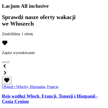
Lacjum All inclusive
Sprawdź nasze oferty wakacji
we Włoszech
Znaleźliśmy 1 ofertę
Zapisz wyszukiwanie
Objazd
•
Włochy, Hiszpania, Francja
Rejs wzdłuż Włoch, Francji, Tunezji i Hiszpanii -
Costa Cruises