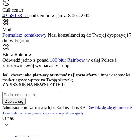
Call center
42 680 38 51
codziennie
w godz. 8:00-22:00
Mail
Formularz kontaktowy
Nasi konsultanci są do Twojej dyspozycji 7
dni w tygodniu
Biura Rainbow
Odwiedź jedno z ponad
100 biur Rainbow
w całej Polsce i
zarezerwuj swój
wymarzony urlop
Jeśli chcesz
jako pierwszy otrzymać najlepsze oferty
i inne wiadomości
marketingowe wprost na Twoją skrzynkę,
ZAPISZ SIĘ NA NEWSLETTER:
Zapisz się
Administratorem Twoich danych jest Rainbow Tours S.A.
Dowiedz się więcej o ochronie
Twoich danych oraz prawie i sposobie wycofania zgody
.
O nas