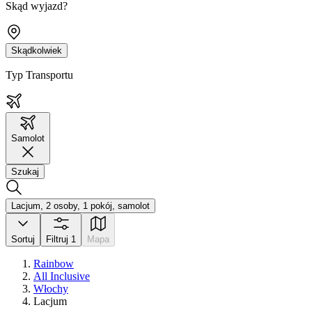
Skąd wyjazd?
Skądkolwiek
Typ Transportu
Samolot
Szukaj
Lacjum, 2 osoby, 1 pokój, samolot
Sortuj
Filtruj
1
Mapa
Rainbow
All Inclusive
Włochy
Lacjum