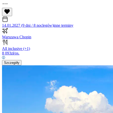
14.01.2027 (9 dni / 8 noclegów)
inne terminy
Warszawa Chopin
All inclusive
(+1)
8 093
zł/os.
Szczegóły