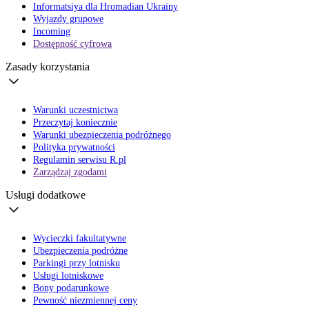
Informatsiya dla Hromadian Ukrainy
Wyjazdy grupowe
Incoming
Dostępność cyfrowa
Zasady korzystania
Warunki uczestnictwa
Przeczytaj koniecznie
Warunki ubezpieczenia podróżnego
Polityka prywatności
Regulamin serwisu R.pl
Zarządzaj zgodami
Usługi dodatkowe
Wycieczki fakultatywne
Ubezpieczenia podróżne
Parkingi przy lotnisku
Usługi lotniskowe
Bony podarunkowe
Pewność niezmiennej ceny