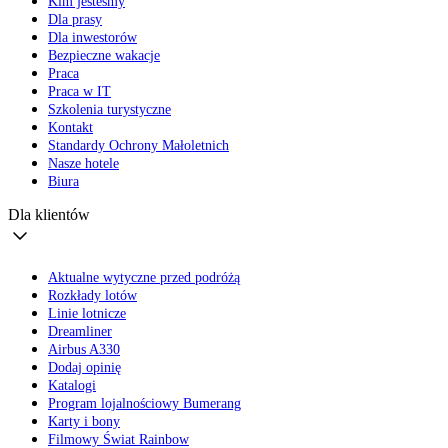
Kim jesteśmy
Dla prasy
Dla inwestorów
Bezpieczne wakacje
Praca
Praca w IT
Szkolenia turystyczne
Kontakt
Standardy Ochrony Małoletnich
Nasze hotele
Biura
Dla klientów
Aktualne wytyczne przed podróżą
Rozkłady lotów
Linie lotnicze
Dreamliner
Airbus A330
Dodaj opinię
Katalogi
Program lojalnościowy Bumerang
Karty i bony
Filmowy Świat Rainbow