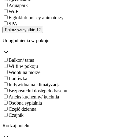
Aquapark
Wi-Fi
Figloklub polscy animatorzy
SPA
Pokaż wszystkie 12
Udogodnienia w pokoju
Balkon/ taras
Wi-fi w pokoju
Widok na morze
Lodówka
Indywidualna klimatyzacja
Bezpośredni dostęp do basenu
Aneks kuchenny/ kuchnia
Osobna sypialnia
Część dzienna
Czajnik
Rodzaj hotelu