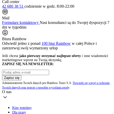
Call center
42 680 38 51
codziennie
w godz. 8:00-22:00
Mail
Formularz kontaktowy
Nasi konsultanci są do Twojej dyspozycji 7
dni w tygodniu
Biura Rainbow
Odwiedź jedno z ponad
100 biur Rainbow
w całej Polsce i
zarezerwuj swój
wymarzony urlop
Jeśli chcesz
jako pierwszy otrzymać najlepsze oferty
i inne wiadomości
marketingowe wprost na Twoją skrzynkę,
ZAPISZ SIĘ NA NEWSLETTER:
Zapisz się
Administratorem Twoich danych jest Rainbow Tours S.A.
Dowiedz się więcej o ochronie
Twoich danych oraz prawie i sposobie wycofania zgody
.
O nas
Kim jesteśmy
Dla prasy