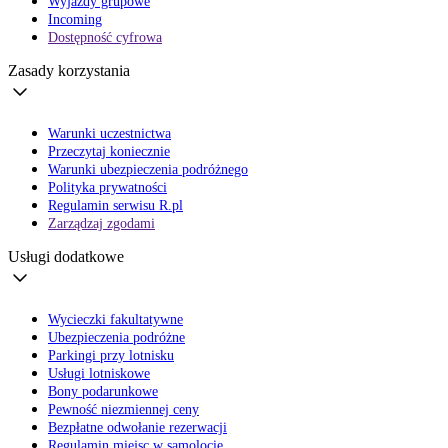
Wyjazdy grupowe
Incoming
Dostępność cyfrowa
Zasady korzystania
Warunki uczestnictwa
Przeczytaj koniecznie
Warunki ubezpieczenia podróżnego
Polityka prywatności
Regulamin serwisu R.pl
Zarządzaj zgodami
Usługi dodatkowe
Wycieczki fakultatywne
Ubezpieczenia podróżne
Parkingi przy lotnisku
Usługi lotniskowe
Bony podarunkowe
Pewność niezmiennej ceny
Bezpłatne odwołanie rezerwacji
Regulamin miejsc w samolocie