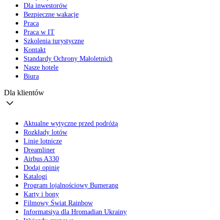
Dla inwestorów
Bezpieczne wakacje
Praca
Praca w IT
Szkolenia turystyczne
Kontakt
Standardy Ochrony Małoletnich
Nasze hotele
Biura
Dla klientów
Aktualne wytyczne przed podróżą
Rozkłady lotów
Linie lotnicze
Dreamliner
Airbus A330
Dodaj opinię
Katalogi
Program lojalnościowy Bumerang
Karty i bony
Filmowy Świat Rainbow
Informatsiya dla Hromadian Ukrainy