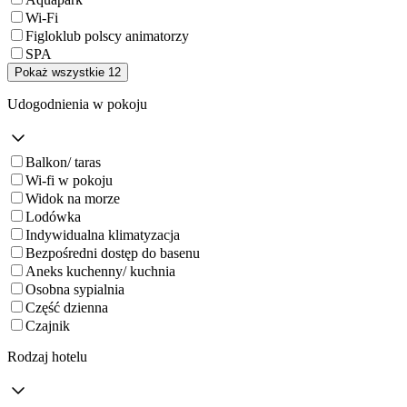
Wi-Fi
Figloklub polscy animatorzy
SPA
Pokaż wszystkie 12
Udogodnienia w pokoju
Balkon/ taras
Wi-fi w pokoju
Widok na morze
Lodówka
Indywidualna klimatyzacja
Bezpośredni dostęp do basenu
Aneks kuchenny/ kuchnia
Osobna sypialnia
Część dzienna
Czajnik
Rodzaj hotelu