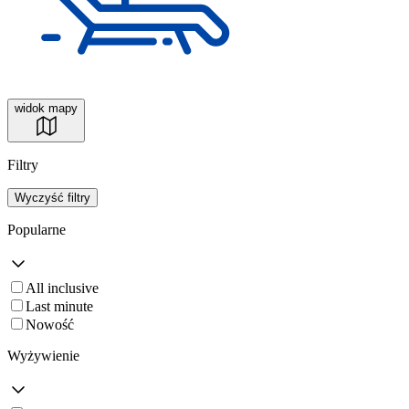
widok mapy
Filtry
Wyczyść filtry
Popularne
All inclusive
Last minute
Nowość
Wyżywienie