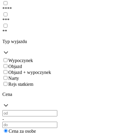
****
***
**
Typ wyjazdu
Wypoczynek
Objazd
Objazd + wypoczynek
Narty
Rejs statkiem
Cena
-
Cena za osobę