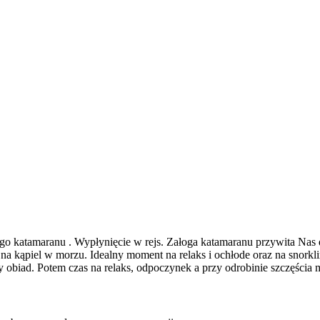
ego katamaranu . Wypłynięcie w rejs. Załoga katamaranu przywita Nas
ek na kąpiel w morzu. Idealny moment na relaks i ochłode oraz na snor
obiad. Potem czas na relaks, odpoczynek a przy odrobinie szczęścia 