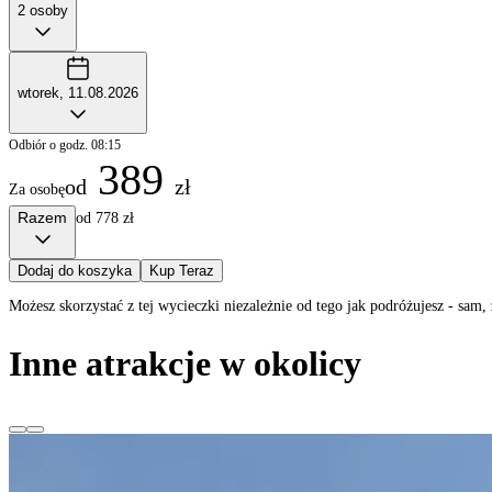
2 osoby
wtorek, 11.08.2026
Odbiór o godz. 08:15
389
od
zł
Za osobę
Razem
od 778 zł
Dodaj do koszyka
Kup Teraz
Możesz skorzystać z tej wycieczki niezależnie od tego jak podróżujesz - sa
Inne atrakcje w okolicy