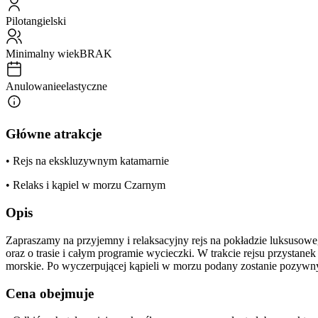
Pilot
angielski
Minimalny wiek
BRAK
Anulowanie
elastyczne
Główne atrakcje
• Rejs na ekskluzywnym katamarnie
• Relaks i kąpiel w morzu Czarnym
Opis
Zapraszamy na przyjemny i relaksacyjny rejs na pokładzie luksusow
oraz o trasie i całym programie wycieczki. W trakcie rejsu przystan
morskie. Po wyczerpującej kąpieli w morzu podany zostanie pozywny 
Cena obejmuje