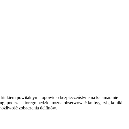
 drinkiem powitalnym i opowie o bezpieczeństwie na katamaranie
kling, podczas którego bedzie mozna obserwować krabyy, ryb, koniki
możliwość zobaczenia delfinów.