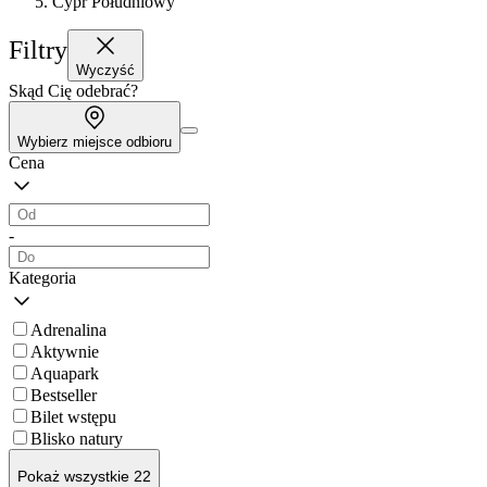
Cypr Południowy
Filtry
Wyczyść
Skąd Cię odebrać?
Wybierz miejsce odbioru
Cena
-
Kategoria
Adrenalina
Aktywnie
Aquapark
Bestseller
Bilet wstępu
Blisko natury
Pokaż wszystkie 22