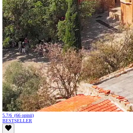
5.7/6
(66 opinii)
BESTSELLER