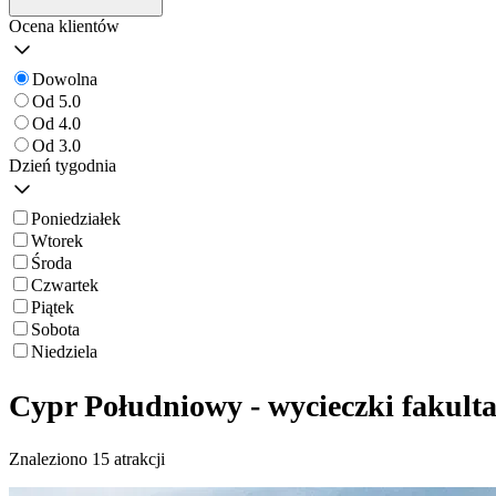
Ocena klientów
Dowolna
Od 5.0
Od 4.0
Od 3.0
Dzień tygodnia
Poniedziałek
Wtorek
Środa
Czwartek
Piątek
Sobota
Niedziela
Cypr Południowy - wycieczki fakult
Znaleziono 15 atrakcji