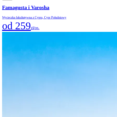
Famagusta i Varosha
Wycieczka fakultatywna z Cypru, Cypr Południowy
od 259
zł/os.