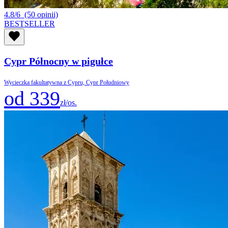
4.8/6
(50 opinii)
BESTSELLER
Cypr Północny w pigułce
Wycieczka fakultatywna z Cypru, Cypr Południowy
od 339
zł/os.