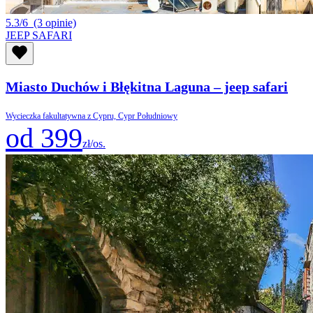
5.3/6
(3 opinie)
JEEP SAFARI
Miasto Duchów i Błękitna Laguna – jeep safari
Wycieczka fakultatywna z Cypru, Cypr Południowy
od 399
zł/os.