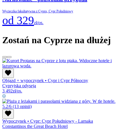
Wycieczka fakultatywna z Cypru, Cypr Południowy
od 329
zł/os.
Zostań na Cyprze na dłużej
Objazd + wypoczynek
•
Cypr i Cypr Północny
Cypryjska odyseja
3 492
zł/os.
5.2/6
(13 opinii)
Wypoczynek
•
Cypr: Cypr Południowy - Larnaka
Constantinos the Great Beach Hotel