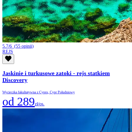
5.7/6
(55 opinii)
REJS
Jaskinie i turkusowe zatoki - rejs statkiem
Discovery
Wycieczka fakultatywna z Cypru, Cypr Południowy
od 289
zł/os.