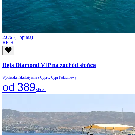
2.0/6
(1 opinia)
REJS
Rejs Diamond VIP na zachód słońca
Wycieczka fakultatywna z Cypru, Cypr Południowy
od 389
zł/os.