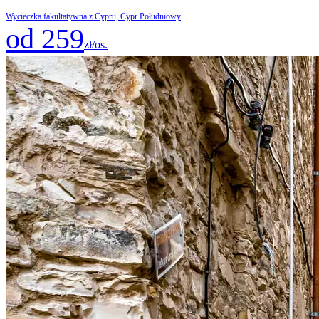
Wycieczka fakultatywna z Cypru, Cypr Południowy
od 259
zł/os.