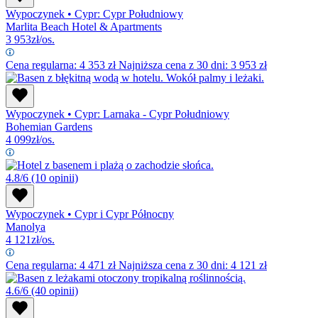
Wypoczynek
•
Cypr: Cypr Południowy
Marlita Beach Hotel & Apartments
3 953
zł/os.
Cena regularna:
4 353
zł
Najniższa cena z 30 dni: 3 953 zł
Wypoczynek
•
Cypr: Larnaka - Cypr Południowy
Bohemian Gardens
4 099
zł/os.
4.8/6
(10 opinii)
Wypoczynek
•
Cypr i Cypr Północny
Manolya
4 121
zł/os.
Cena regularna:
4 471
zł
Najniższa cena z 30 dni: 4 121 zł
4.6/6
(40 opinii)