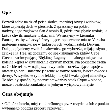
Opis
Pozwól sobie na dzień pełen słońca, morskiej bryzy i widoków,
które zapierają dech w piersiach. Zapraszamy na pokład
tradycyjnego żaglowca San Antonio II, gdzie czas płynie wolniej, a
każda chwila smakuje wakacjami. Wyruszymy w kierunku
Famagusty, by zobaczyć fascynujące, opuszczone miasto Varosha, a
następnie zanurzyć się w turkusowych wodach zatoki Derynia.
Dalej popłyniemy wzdłuż malowniczego wybrzeża, mijając słynną
zatokę Fig Tree, aż dotrzemy do spektakularnych klifów Cape
Greco i zachwycającej Błękitnej Laguny – idealnego miejsca na
kolejną kąpiel w krystalicznie czystym morzu. Na pokładzie czeka
na Ciebie relaks w najlepszym wydaniu – orzeźwiające napoje z
otwartego baru, smaczne jedzenie w formie bufetu, świeże owoce i
desery. Wszystko w rytmie lekkiej muzyki i wakacyjnej atmosfery.
To idealny sposób, by poczuć prawdziwy smak Cypru – słońce,
morze i beztroskę zamknięte w jednym wyjątkowym rejsie
Cena obejmuje
• Odbiór z hotelu, miejsca określonego przez rezydenta lub z punktu
wybranego podczas procesu rezerwacji