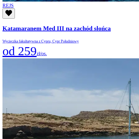
REJS
Katamaranem Med III na zachód słońca
Wycieczka fakultatywna z Cypru, Cypr Południowy
od 259
zł/os.