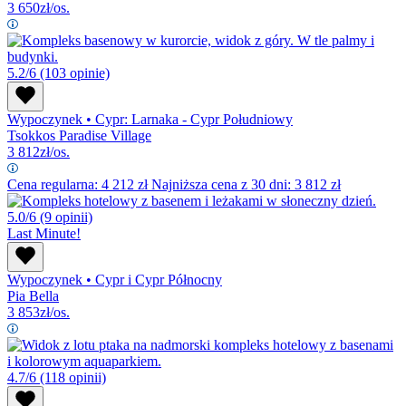
3 650
zł/os.
5.2/6
(103 opinie)
Wypoczynek
•
Cypr: Larnaka - Cypr Południowy
Tsokkos Paradise Village
3 812
zł/os.
Cena regularna:
4 212
zł
Najniższa cena z 30 dni: 3 812 zł
5.0/6
(9 opinii)
Last Minute!
Wypoczynek
•
Cypr i Cypr Północny
Pia Bella
3 853
zł/os.
4.7/6
(118 opinii)