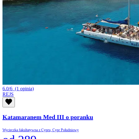
6.0/6
(1 opinia)
REJS
Katamaranem Med III o poranku
Wycieczka fakultatywna z Cypru, Cypr Południowy