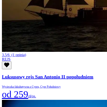
3.5/6
(1 opinia)
REJS
Luksusowy rejs San Antonio II popołudniem
Wycieczka fakultatywna z Cypru, Cypr Południowy
od 259
zł/os.