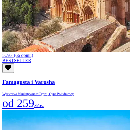
5.7/6
(66 opinii)
BESTSELLER
Famagusta i Varosha
Wycieczka fakultatywna z Cypru, Cypr Południowy
od 259
zł/os.