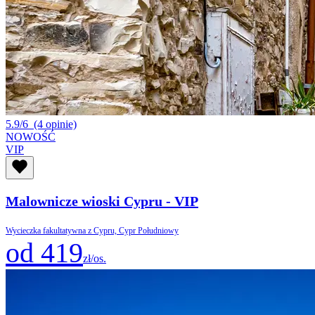
5.9/6
(4 opinie)
NOWOŚĆ
VIP
Malownicze wioski Cypru - VIP
Wycieczka fakultatywna z Cypru, Cypr Południowy
od 419
zł/os.