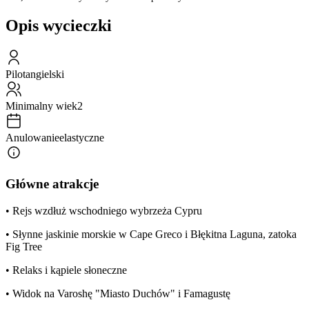
Opis wycieczki
Pilot
angielski
Minimalny wiek
2
Anulowanie
elastyczne
Główne atrakcje
• Rejs wzdłuż wschodniego wybrzeża Cypru
• Słynne jaskinie morskie w Cape Greco i Błękitna Laguna, zatoka
Fig Tree
• Relaks i kąpiele słoneczne
• Widok na Varoshę "Miasto Duchów" i Famagustę