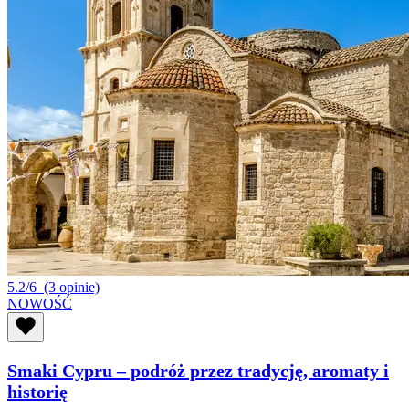
5.2/6
(3 opinie)
NOWOŚĆ
Smaki Cypru – podróż przez tradycję, aromaty i
historię