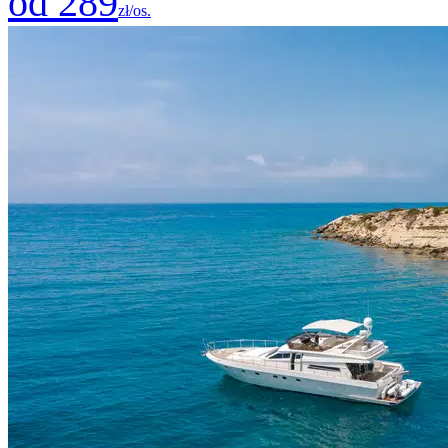
od 289
zł/os.