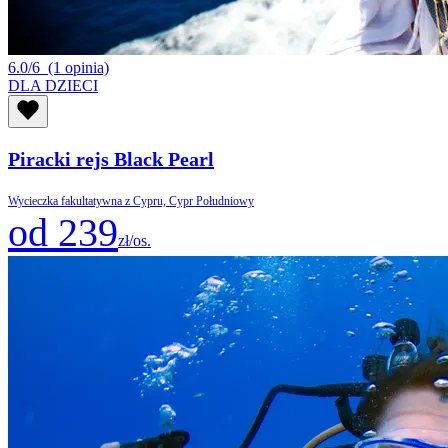
6.0/6
(1 opinia)
DLA DZIECI
Piracki rejs Black Pearl
Wycieczka fakultatywna z Cypru, Cypr Południowy
od 239
zł/os.