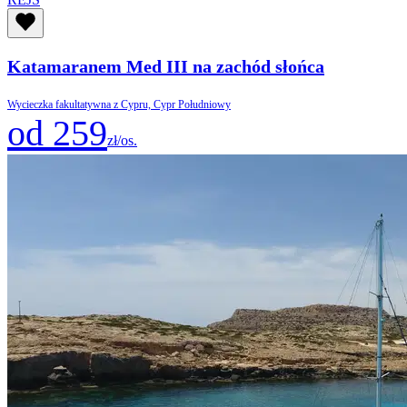
Katamaranem Med III na zachód słońca
Wycieczka fakultatywna z Cypru, Cypr Południowy
od 259
zł/os.