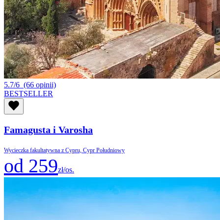
5.7/6
(66 opinii)
BESTSELLER
Famagusta i Varosha
Wycieczka fakultatywna z Cypru, Cypr Południowy
od 259
zł/os.