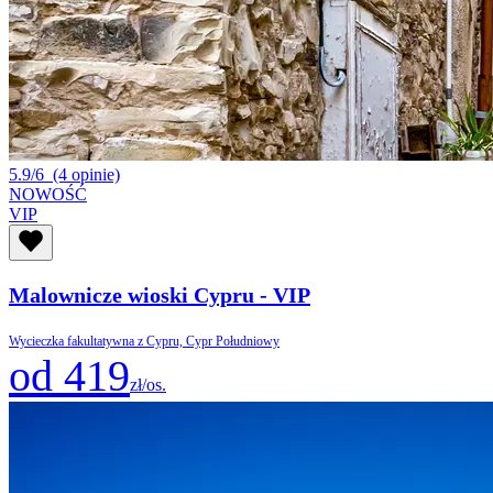
5.9/6
(4 opinie)
NOWOŚĆ
VIP
Malownicze wioski Cypru - VIP
Wycieczka fakultatywna z Cypru, Cypr Południowy
od 419
zł/os.