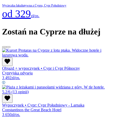
Wycieczka fakultatywna z Cypru, Cypr Południowy
od 329
zł/os.
Zostań na Cyprze na dłużej
Objazd + wypoczynek
•
Cypr i Cypr Północny
Cypryjska odyseja
3 492
zł/os.
5.2/6
(13 opinii)
Wypoczynek
•
Cypr: Cypr Południowy - Larnaka
Constantinos the Great Beach Hotel
3 650
zł/os.