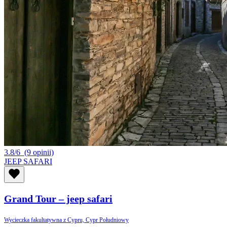
3.8/6
(9 opinii)
JEEP SAFARI
Grand Tour – jeep safari
Wycieczka fakultatywna z Cypru, Cypr Południowy