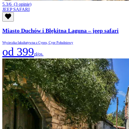
5.3/6
(3 opinie)
JEEP SAFARI
Miasto Duchów i Błękitna Laguna – jeep safari
Wycieczka fakultatywna z Cypru, Cypr Południowy
od 399
zł/os.