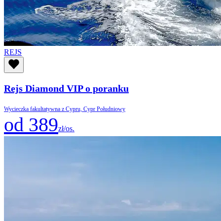
REJS
Rejs Diamond VIP o poranku
Wycieczka fakultatywna z Cypru, Cypr Południowy
od 389
zł/os.