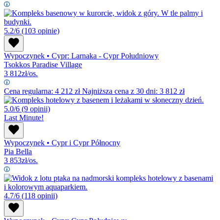
5.2/6
(103 opinie)
Wypoczynek
•
Cypr: Larnaka - Cypr Południowy
Tsokkos Paradise Village
3 812
zł/os.
Cena regularna:
4 212
zł
Najniższa cena z 30 dni: 3 812 zł
5.0/6
(9 opinii)
Last Minute!
Wypoczynek
•
Cypr i Cypr Północny
Pia Bella
3 853
zł/os.
4.7/6
(118 opinii)