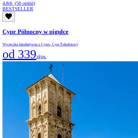
4.8/6
(50 opinii)
BESTSELLER
Cypr Północny w pigułce
Wycieczka fakultatywna z Cypru, Cypr Południowy
od 339
zł/os.