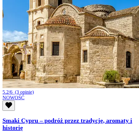
5.2/6
(3 opinie)
NOWOŚĆ
Smaki Cypru – podróż przez tradycję, aromaty i
historię