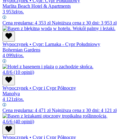
Wypoczynek
•
Cypr: Cypr Południowy
Marlita Beach Hotel & Apartments
3 953
zł/os.
Cena regularna:
4 353
zł
Najniższa cena z 30 dni: 3 953 zł
Wypoczynek
•
Cypr: Larnaka - Cypr Południowy
Bohemian Gardens
4 099
zł/os.
4.8/6
(10 opinii)
Wypoczynek
•
Cypr i Cypr Północny
Manolya
4 121
zł/os.
Cena regularna:
4 471
zł
Najniższa cena z 30 dni: 4 121 zł
4.6/6
(40 opinii)
Wypoczynek
•
Cypr i Cypr Północny