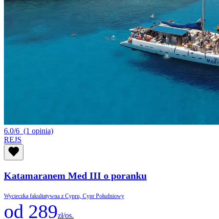
6.0/6
(1 opinia)
REJS
Katamaranem Med III o poranku
Wycieczka fakultatywna z Cypru, Cypr Południowy
od 289
zł/os.