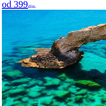
od 399
zł/os.