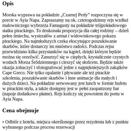
Opis
Morska wyprawa na pokładzie „Czarnej Perły” rozpoczyna się w
porcie w Ayia Napa. Zapraszamy na ok. czterogodzinny rejs wzdłuż
malowniczego wybrzeża Famagusty na pokładzie trójpokładowego
statku pirackiego. To doskonała propozycja dla całej rodziny – dzień
pełen śmiechu, wystrzałów z armat i widowiskowego pokazu
pirackiego. Na najmłodszych czeka ekscytujące poszukiwanie
skarbów, które dostarczy im mnóstwo radości. Podczas rejsu
przewidziano kilka przystanków na kąpiel, dzięki którym będzie
można się orzeźwić. Zanurzyć się w ciepłych, krystalicznie czystych
wodach Morza Śródziemnego i cieszyć się słońcem. Będzie także
okazja zobaczyć i sfotografować jedne z najpiękniejszych zakątków
Cape Greco. Nie tylko opalanie i pływanie ale też pirackie
szkolenia, poszukiwanie skarbów i inne animacje dla małych i
dużych dzieci. Na pokładzie serwowany jest lunch w formie bufetu
w pirackim stylu, a także dostępny jest w pełni zaopatrzony bar
(napoje dodatkowo płatne). Rejs kończy się powrotem do portu w
Ayia Napa.
Cena obejmuje
• Odbiór z hotelu, miejsca określonego przez rezydenta lub z punktu
wybranego podczas procesu rezerwacji