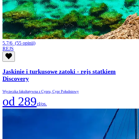
5.7/6
(55 opinii)
REJS
Jaskinie i turkusowe zatoki - rejs statkiem
Discovery
Wycieczka fakultatywna z Cypru, Cypr Południowy
od 289
zł/os.