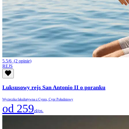
5.5/6
(2 opinie)
REJS
Luksusowy rejs San Antonio II o poranku
Wycieczka fakultatywna z Cypru, Cypr Południowy
od 259
zł/os.