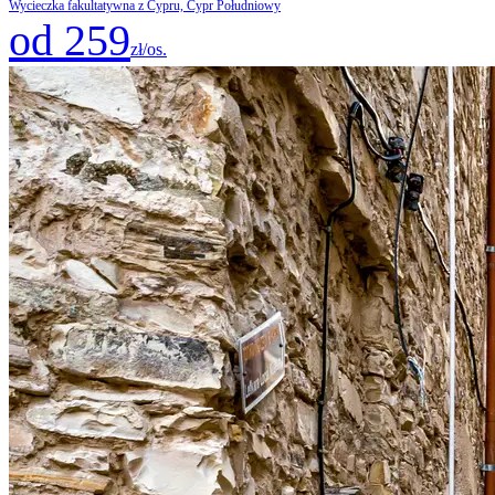
Wycieczka fakultatywna z Cypru, Cypr Południowy
od 259
zł/os.