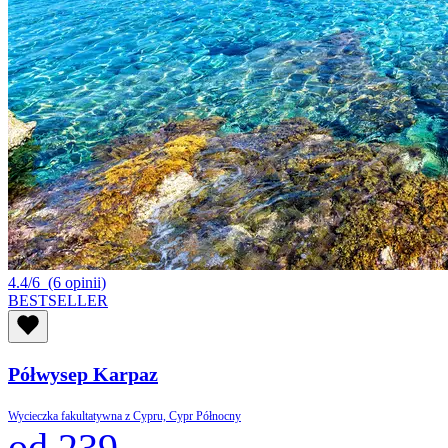
4.4/6
(6 opinii)
BESTSELLER
Półwysep Karpaz
Wycieczka fakultatywna z Cypru, Cypr Północny
od 239