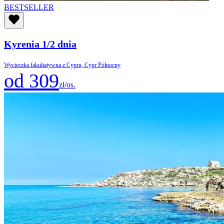
BESTSELLER
Kyrenia 1/2 dnia
Wycieczka fakultatywna z Cypru, Cypr Północny
od 309
zł/os.