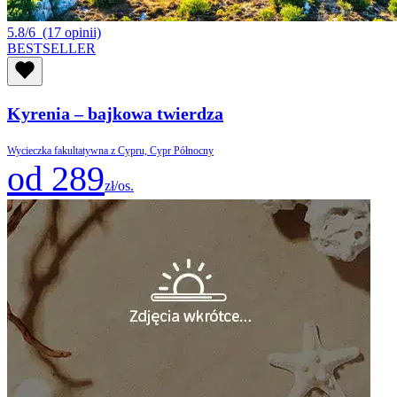
5.8/6
(17 opinii)
BESTSELLER
Kyrenia – bajkowa twierdza
Wycieczka fakultatywna z Cypru, Cypr Północny
od 289
zł/os.