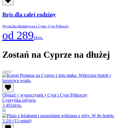
Rejs dla całej rodziny
Wycieczka fakultatywna z Cypru, Cypr Północny
od 289
zł/os.
Zostań na Cyprze na dłużej
Objazd + wypoczynek
•
Cypr i Cypr Północny
Cypryjska odyseja
3 492
zł/os.
5.2/6
(13 opinii)