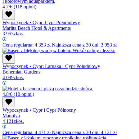
4.7/6
(118 opinii)
Wypoczynek
•
Cypr: Cypr Południowy
Marlita Beach Hotel & Apartments
3 953
zł/os.
Cena regularna:
4 353
zł
Najniższa cena z 30 dni: 3 953 zł
Wypoczynek
•
Cypr: Larnaka - Cypr Południowy
Bohemian Gardens
4 099
zł/os.
4.8/6
(10 opinii)
Wypoczynek
•
Cypr i Cypr Północny
Manolya
4 121
zł/os.
Cena regularna:
4 471
zł
Najniższa cena z 30 dni: 4 121 zł