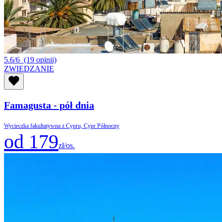
5.6/6
(19 opinii)
ZWIEDZANIE
Famagusta - pół dnia
Wycieczka fakultatywna z Cypru, Cypr Północny
od 179
zł/os.