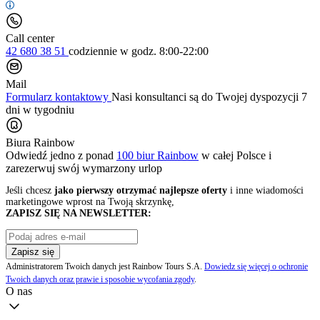
Call center
42 680 38 51
codziennie
w godz. 8:00-22:00
Mail
Formularz kontaktowy
Nasi konsultanci są do Twojej dyspozycji 7
dni w tygodniu
Biura Rainbow
Odwiedź jedno z ponad
100 biur Rainbow
w całej Polsce i
zarezerwuj swój
wymarzony urlop
Jeśli chcesz
jako pierwszy otrzymać najlepsze oferty
i inne wiadomości
marketingowe wprost na Twoją skrzynkę,
ZAPISZ SIĘ NA NEWSLETTER:
Zapisz się
Administratorem Twoich danych jest Rainbow Tours S.A.
Dowiedz się więcej o ochronie
Twoich danych oraz prawie i sposobie wycofania zgody
.
O nas