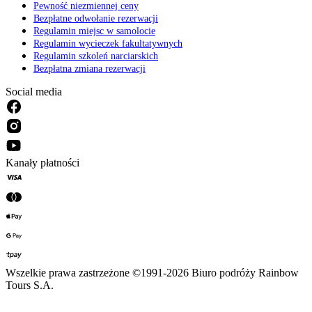
Pewność niezmiennej ceny
Bezpłatne odwołanie rezerwacji
Regulamin miejsc w samolocie
Regulamin wycieczek fakultatywnych
Regulamin szkoleń narciarskich
Bezpłatna zmiana rezerwacji
Social media
Kanały płatności
Wszelkie prawa zastrzeżone ©1991-2026 Biuro podróży Rainbow
Tours S.A.