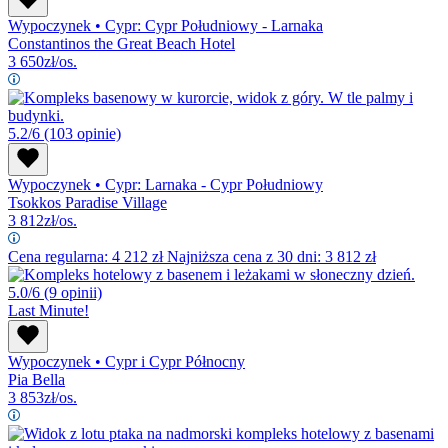
Wypoczynek
•
Cypr: Cypr Południowy - Larnaka
Constantinos the Great Beach Hotel
3 650
zł/os.
5.2/6
(103 opinie)
Wypoczynek
•
Cypr: Larnaka - Cypr Południowy
Tsokkos Paradise Village
3 812
zł/os.
Cena regularna:
4 212
zł
Najniższa cena z 30 dni: 3 812 zł
5.0/6
(9 opinii)
Last Minute!
Wypoczynek
•
Cypr i Cypr Północny
Pia Bella
3 853
zł/os.