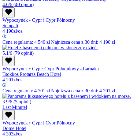
4.6/6
(40 opinii)
Wypoczynek
•
Cypr i Cypr Północny
Sempati
4 190
zł/os.
Cena regularna:
4 540
zł
Najniższa cena z 30 dni: 4 190 zł
5.1/6
(79 opinii)
Wypoczynek
•
Cypr: Cypr Południowy - Larnaka
Tsokkos Protaras Beach Hotel
4 201
zł/os.
Cena regularna:
4 701
zł
Najniższa cena z 30 dni: 4 201 zł
3.9/6
(5 opinii)
Last Minute!
Wypoczynek
•
Cypr i Cypr Północny
Dome Hotel
4 303
zł/os.