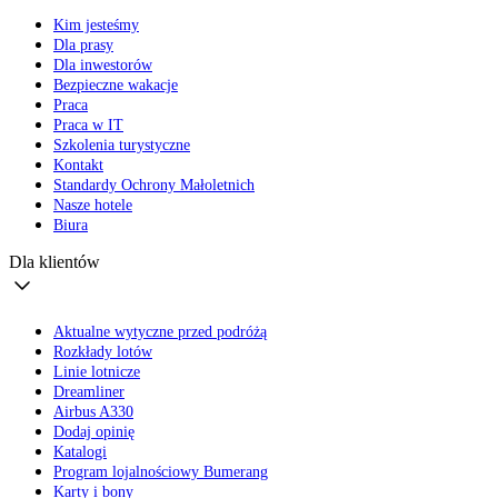
Kim jesteśmy
Dla prasy
Dla inwestorów
Bezpieczne wakacje
Praca
Praca w IT
Szkolenia turystyczne
Kontakt
Standardy Ochrony Małoletnich
Nasze hotele
Biura
Dla klientów
Aktualne wytyczne przed podróżą
Rozkłady lotów
Linie lotnicze
Dreamliner
Airbus A330
Dodaj opinię
Katalogi
Program lojalnościowy Bumerang
Karty i bony