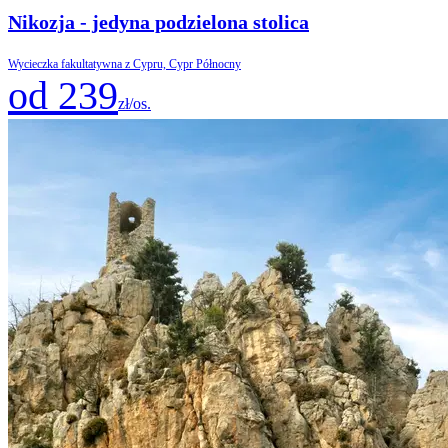
Nikozja - jedyna podzielona stolica
Wycieczka fakultatywna z Cypru, Cypr Północny
od 239
zł/os.