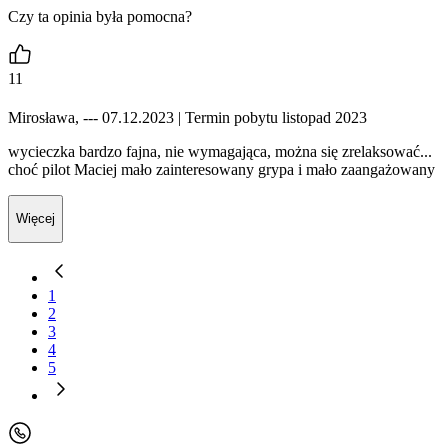
Czy ta opinia była pomocna?
11
Mirosława, --- 07.12.2023
| Termin pobytu listopad 2023
wycieczka bardzo fajna, nie wymagająca, można się zrelaksować...
choć pilot Maciej mało zainteresowany grypa i mało zaangażowany
Więcej
1
2
3
4
5