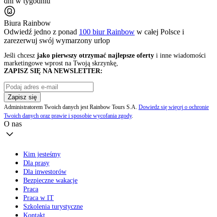
dni w tygodniu
Biura Rainbow
Odwiedź jedno z ponad
100 biur Rainbow
w całej Polsce i
zarezerwuj swój
wymarzony urlop
Jeśli chcesz
jako pierwszy otrzymać najlepsze oferty
i inne wiadomości
marketingowe wprost na Twoją skrzynkę,
ZAPISZ SIĘ NA NEWSLETTER:
Zapisz się
Administratorem Twoich danych jest Rainbow Tours S.A.
Dowiedz się więcej o ochronie
Twoich danych oraz prawie i sposobie wycofania zgody
.
O nas
Kim jesteśmy
Dla prasy
Dla inwestorów
Bezpieczne wakacje
Praca
Praca w IT
Szkolenia turystyczne
Kontakt