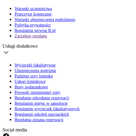
Warunki uczestnictwa
Przeczytaj koniecznie
Warunki ubezpieczenia podróżnego
Polityka prywatności
Regulamin serwisu R.pl
Zarządzaj zgodami
Usługi dodatkowe
Wycieczki fakultatywne
Ubezpieczenia podróżne
Parkingi przy lotnisku
Usługi lotniskowe
Bony podarunkowe
Pewność niezmiennej ceny
Bezpłatne odwołanie rezerwacji
Regulamin miejsc w samolocie
Regulamin wycieczek fakultatywnych
Regulamin szkoleń narciarskich
Bezpłatna zmiana rezerwacji
Social media