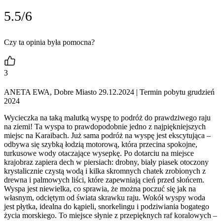
5.5/6
Czy ta opinia była pomocna?
3
ANETA EWA, Dobre Miasto 29.12.2024
| Termin pobytu grudzień
2024
Wycieczka na taką malutką wyspę to podróż do prawdziwego raju
na ziemi! Ta wyspa to prawdopodobnie jedno z najpiękniejszych
miejsc na Karaibach. Już sama podróż na wyspę jest ekscytująca –
odbywa się szybką łodzią motorową, która przecina spokojne,
turkusowe wody otaczające wysepkę. Po dotarciu na miejsce
krajobraz zapiera dech w piersiach: drobny, biały piasek otoczony
krystalicznie czystą wodą i kilka skromnych chatek zrobionych z
drewna i palmowych liści, które zapewniają cień przed słońcem.
Wyspa jest niewielka, co sprawia, że można poczuć się jak na
własnym, odciętym od świata skrawku raju. Wokół wyspy woda
jest płytka, idealna do kąpieli, snorkelingu i podziwiania bogatego
życia morskiego. To miejsce słynie z przepięknych raf koralowych –