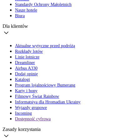
Standardy Ochrony Małoletnich
Nasze hotele
Biura
Dla klientów
Aktualne wytyczne przed podróżą
Rozkłady lotów
Linie lotnicze
Dreamliner
Airbus A330
Dodaj opinię
Katalogi
Program lojalnościowy Bumerang
Karty i bony
Filmowy Świat Rainbow
Informatsiya dla Hromadian Ukrainy
Wyjazdy grupowe
Incoming
Dostępność cyfrowa
Zasady korzystania