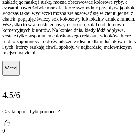
zakładając maskę i rurkę, można obserwować kolorowe ryby, a
czasami nawet żółwie morskie, które swobodnie przepływają obok.
Podczas takiej wycieczki można zrelaksować się w cieniu jednej z
chatek, popijając świeży sok kokosowy lub lokalny drink z rumem.
Wszystko to w atmosferze ciszy i spokoju, z dala od tłumów i
komercyjnych kurortów. Na koniec dnia, kiedy łódź odpływa,
zostaje tylko wspomnienie doskonałego relaksu i widoków, które
trudno zapomnieć. To doświadczenie idealne dla miłośników natury
i tych, którzy szukają chwili spokoju w najbardziej malowniczym
miejscu na ziemi.
Więcej
4.5/6
Czy ta opinia była pomocna?
9