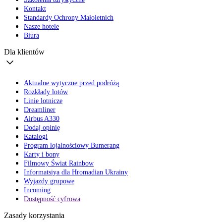
Kontakt
Standardy Ochrony Małoletnich
Nasze hotele
Biura
Dla klientów
Aktualne wytyczne przed podróżą
Rozkłady lotów
Linie lotnicze
Dreamliner
Airbus A330
Dodaj opinię
Katalogi
Program lojalnościowy Bumerang
Karty i bony
Filmowy Świat Rainbow
Informatsiya dla Hromadian Ukrainy
Wyjazdy grupowe
Incoming
Dostępność cyfrowa
Zasady korzystania