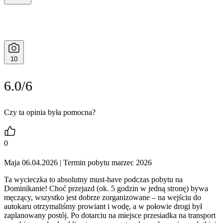
10
6.0/6
Czy ta opinia była pomocna?
0
Maja 06.04.2026
| Termin pobytu marzec 2026
Ta wycieczka to absolutny must-have podczas pobytu na
Dominikanie! Choć przejazd (ok. 5 godzin w jedną stronę) bywa
męczący, wszystko jest dobrze zorganizowane – na wejściu do
autokaru otrzymaliśmy prowiant i wodę, a w połowie drogi był
zaplanowany postój. Po dotarciu na miejsce przesiadka na transport