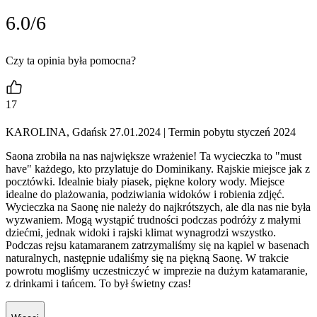
6.0/6
Czy ta opinia była pomocna?
17
KAROLINA, Gdańsk 27.01.2024
| Termin pobytu styczeń 2024
Saona zrobiła na nas największe wrażenie! Ta wycieczka to "must
have" każdego, kto przylatuje do Dominikany. Rajskie miejsce jak z
pocztówki. Idealnie biały piasek, piękne kolory wody. Miejsce
idealne do plażowania, podziwiania widoków i robienia zdjęć.
Wycieczka na Saonę nie należy do najkrótszych, ale dla nas nie była
wyzwaniem. Mogą wystąpić trudności podczas podróży z małymi
dziećmi, jednak widoki i rajski klimat wynagrodzi wszystko.
Podczas rejsu katamaranem zatrzymaliśmy się na kąpiel w basenach
naturalnych, następnie udaliśmy się na piękną Saonę. W trakcie
powrotu mogliśmy uczestniczyć w imprezie na dużym katamaranie,
z drinkami i tańcem. To był świetny czas!