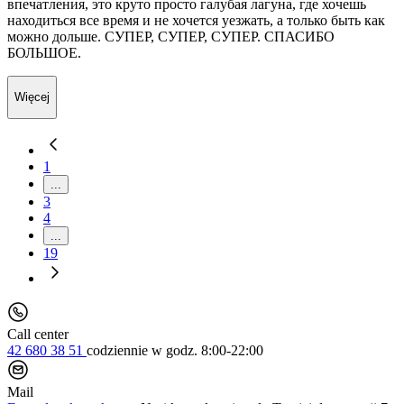
впечатления, это круто просто галубая лагуна, где хочешь
находиться все время и не хочется уезжать, а только быть как
можно дольше. СУПЕР, СУПЕР, СУПЕР. СПАСИБО
БОЛЬШОЕ.
Więcej
1
...
3
4
...
19
Call center
42 680 38 51
codziennie
w godz. 8:00-22:00
Mail