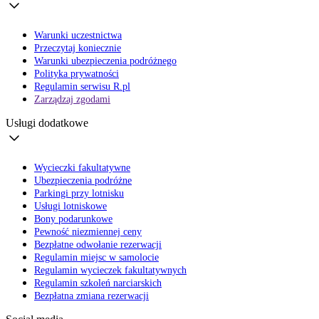
Warunki uczestnictwa
Przeczytaj koniecznie
Warunki ubezpieczenia podróżnego
Polityka prywatności
Regulamin serwisu R.pl
Zarządzaj zgodami
Usługi dodatkowe
Wycieczki fakultatywne
Ubezpieczenia podróżne
Parkingi przy lotnisku
Usługi lotniskowe
Bony podarunkowe
Pewność niezmiennej ceny
Bezpłatne odwołanie rezerwacji
Regulamin miejsc w samolocie
Regulamin wycieczek fakultatywnych
Regulamin szkoleń narciarskich
Bezpłatna zmiana rezerwacji