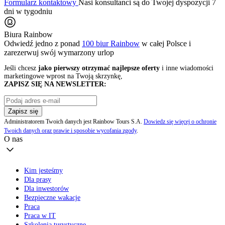
Formularz kontaktowy
Nasi konsultanci są do Twojej dyspozycji 7
dni w tygodniu
Biura Rainbow
Odwiedź jedno z ponad
100 biur Rainbow
w całej Polsce i
zarezerwuj swój
wymarzony urlop
Jeśli chcesz
jako pierwszy otrzymać najlepsze oferty
i inne wiadomości
marketingowe wprost na Twoją skrzynkę,
ZAPISZ SIĘ NA NEWSLETTER:
Zapisz się
Administratorem Twoich danych jest Rainbow Tours S.A.
Dowiedz się więcej o ochronie
Twoich danych oraz prawie i sposobie wycofania zgody
.
O nas
Kim jesteśmy
Dla prasy
Dla inwestorów
Bezpieczne wakacje
Praca
Praca w IT
Szkolenia turystyczne