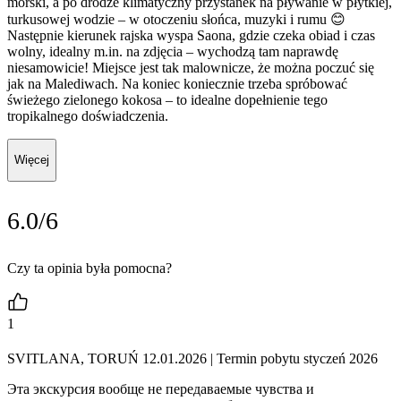
morski, a po drodze klimatyczny przystanek na pływanie w płytkiej,
turkusowej wodzie – w otoczeniu słońca, muzyki i rumu 😊
Następnie kierunek rajska wyspa Saona, gdzie czeka obiad i czas
wolny, idealny m.in. na zdjęcia – wychodzą tam naprawdę
niesamowicie! Miejsce jest tak malownicze, że można poczuć się
jak na Malediwach. Na koniec koniecznie trzeba spróbować
świeżego zielonego kokosa – to idealne dopełnienie tego
tropikalnego doświadczenia.
Więcej
6.0/6
Czy ta opinia była pomocna?
1
SVITLANA, TORUŃ 12.01.2026
| Termin pobytu styczeń 2026
Эта экскурсия вообще не передаваемые чувства и