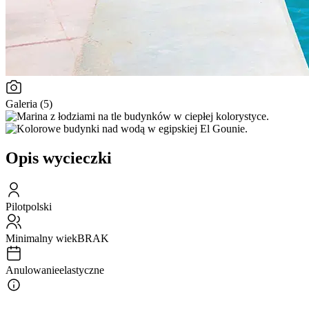
Galeria (5)
Opis wycieczki
Pilot
polski
Minimalny wiek
BRAK
Anulowanie
elastyczne