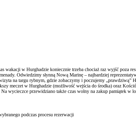
zas wakacji w Hurghadzie koniecznie trzeba chociaż raz wyjść poza res
enady. Odwiedzimy słynną Nową Marinę – najbardziej reprezentatywne
as wizyta na targu rybnym, gdzie zobaczymy i poczujemy „prawdziwą”
szy meczet w Hurghadzie (możliwość wejścia do środka) oraz Kościół
i. Na wycieczce przewidziano także czas wolny na zakup pamiątek w l
u wybranego podczas procesu rezerwacji