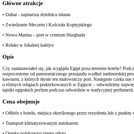
Główne atrakcje
• Dahar - najstarsza dzielnica miasta
• Zwiedzanie Meczetu i Kościoła Koptyjskiego
• Nowa Marina – port w centrum Hurghady
• Relaks w lokalnej kafejce
Opis
Czy zastanawiałeś się, jak wygląda Egipt poza terenem hotelu? Podc
rozpoczniemy od panoramicznego przejazdu wzdłuż nadmorskiej prom
kawiarni, z których słynie ten malowniczy port. Następnie czeka n
o różnych religiach praktykowanych w Egipcie – odwiedzimy najwięk
tajniki egipskich perfum podczas odwiedzin w tradycyjnej perfumeri
Cena obejmuje
• Odbiór z hotelu, miejsca określonego przez rezydenta lub z punkt
• Transport klimatyzowanym autokarem
• Opiekę polskojęzycznego pilota