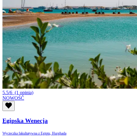
5.5/6
(1 opinia)
NOWOŚĆ
Egipska Wenecja
Wycieczka fakultatywna z Egiptu, Hurghada