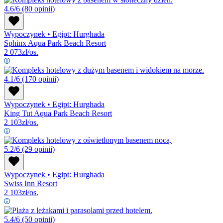
4.6/6
(80 opinii)
Wypoczynek
•
Egipt: Hurghada
Sphinx Aqua Park Beach Resort
2 073
zł/os.
4.1/6
(170 opinii)
Wypoczynek
•
Egipt: Hurghada
King Tut Aqua Park Beach Resort
2 103
zł/os.
5.2/6
(29 opinii)
Wypoczynek
•
Egipt: Hurghada
Swiss Inn Resort
2 103
zł/os.
5.4/6
(50 opinii)