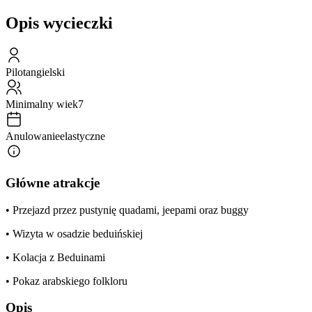
Opis wycieczki
Pilot
angielski
Minimalny wiek
7
Anulowanie
elastyczne
Główne atrakcje
• Przejazd przez pustynię quadami, jeepami oraz buggy
• Wizyta w osadzie beduińskiej
• Kolacja z Beduinami
• Pokaz arabskiego folkloru
Opis