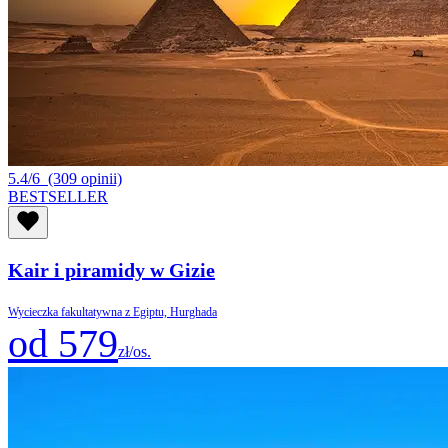
5.4/6
(309 opinii)
BESTSELLER
Kair i piramidy w Gizie
Wycieczka fakultatywna z Egiptu, Hurghada
od 579
zł/os.