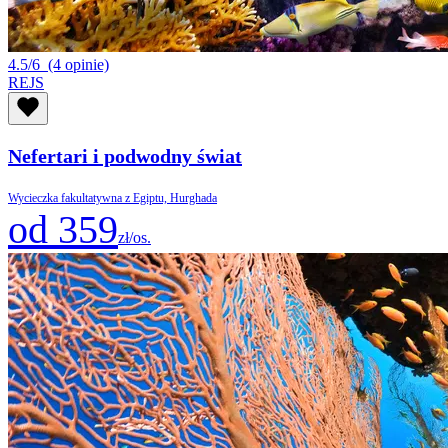
4.5/6
(4 opinie)
REJS
Nefertari i podwodny świat
Wycieczka fakultatywna z Egiptu, Hurghada
od 359
zł/os.