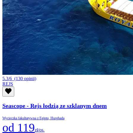
5.3/6
(130 opinii)
REJS
Seascope - Rejs łodzią ze szklanym dnem
Wycieczka fakultatywna z Egiptu, Hurghada
od 119
zł/os.