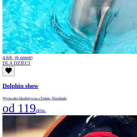
4.6/6
(6 opinii)
DLA DZIECI
Dolphin show
Wycieczka fakultatywna z Egiptu, Hurghada
od 119
zł/os.