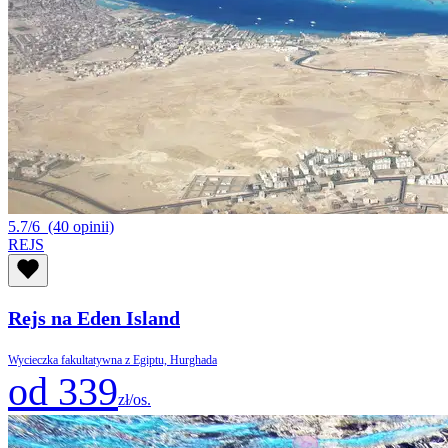
5.7/6
(40 opinii)
REJS
Rejs na Eden Island
Wycieczka fakultatywna z Egiptu, Hurghada
od 339
zł/os.