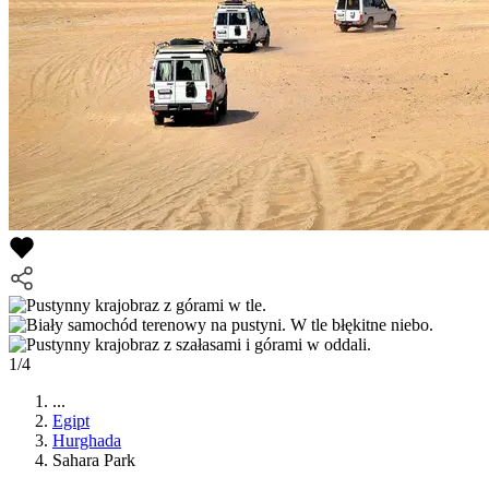
1/4
...
Egipt
Hurghada
Sahara Park