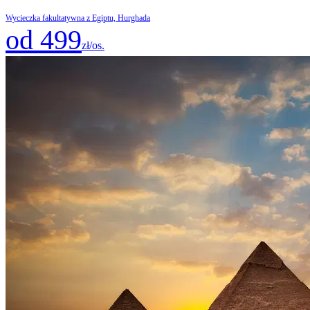
Wycieczka fakultatywna z Egiptu, Hurghada
od 499
zł/os.