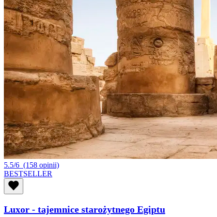
5.5/6
(158 opinii)
BESTSELLER
Luxor - tajemnice starożytnego Egiptu