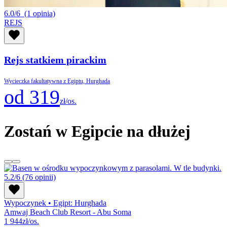
6.0/6
(1 opinia)
REJS
Rejs statkiem pirackim
Wycieczka fakultatywna z Egiptu, Hurghada
od 319
zł/os.
Zostań w Egipcie na dłużej
5.2/6
(76 opinii)
Wypoczynek
•
Egipt: Hurghada
Amwaj Beach Club Resort - Abu Soma
1 944
zł/os.