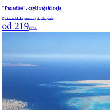
"Paradise", czyli rajski rejs
Wycieczka fakultatywna z Egiptu, Hurghada
od 219
zł/os.