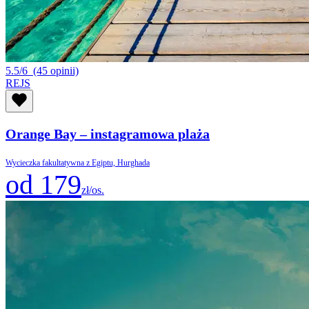
5.5/6
(45 opinii)
REJS
Orange Bay – instagramowa plaża
Wycieczka fakultatywna z Egiptu, Hurghada
od 179
zł/os.