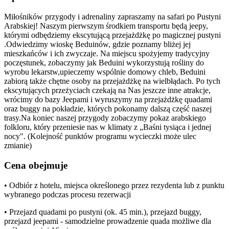
Miłośników przygody i adrenaliny zapraszamy na safari po Pustyni
Arabskiej! Naszym pierwszym środkiem transportu będą jeepy,
którymi odbędziemy ekscytującą przejażdżkę po magicznej pustyni
.Odwiedzimy wioskę Beduinów, gdzie poznamy bliżej jej
mieszkańców i ich zwyczaje. Na miejscu spożyjemy tradycyjny
poczęstunek, zobaczymy jak Beduini wykorzystują rośliny do
wyrobu lekarstw,upieczemy wspólnie domowy chleb, Beduini
zabiorą także chętne osoby na przejażdżkę na wielbłądach. Po tych
ekscytujących przeżyciach czekają na Nas jeszcze inne atrakcje,
wrócimy do bazy Jeepami i wyruszymy na przejażdżkę quadami
oraz buggy na pokładzie, których pokonamy dalszą część naszej
trasy.Na koniec naszej przygody zobaczymy pokaz arabskiego
folkloru, który przeniesie nas w klimaty z „Baśni tysiąca i jednej
nocy". (Kolejność punktów programu wycieczki może ulec
zmianie)
Cena obejmuje
• Odbiór z hotelu, miejsca określonego przez rezydenta lub z punktu
wybranego podczas procesu rezerwacji
• Przejazd quadami po pustyni (ok. 45 min.), przejazd buggy,
przejazd jeepami - samodzielne prowadzenie quada możliwe dla