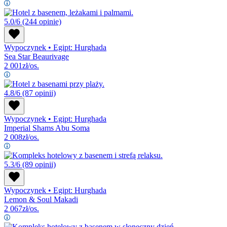
5.0/6
(244 opinie)
Wypoczynek
•
Egipt: Hurghada
Sea Star Beaurivage
2 001
zł/os.
4.8/6
(87 opinii)
Wypoczynek
•
Egipt: Hurghada
Imperial Shams Abu Soma
2 008
zł/os.
5.3/6
(89 opinii)
Wypoczynek
•
Egipt: Hurghada
Lemon & Soul Makadi
2 067
zł/os.