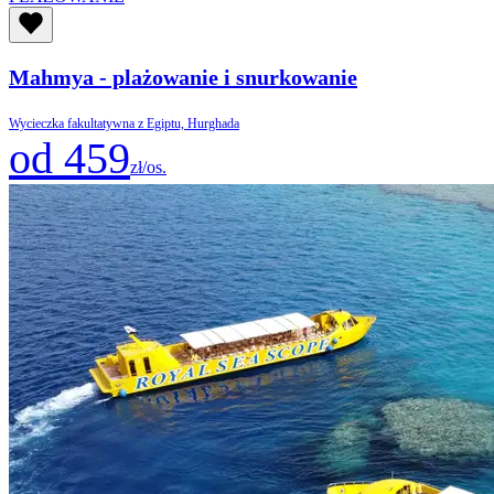
Mahmya - plażowanie i snurkowanie
Wycieczka fakultatywna z Egiptu, Hurghada
od 459
zł/os.