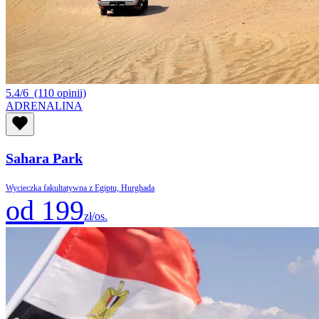
5.4/6
(110 opinii)
ADRENALINA
Sahara Park
Wycieczka fakultatywna z Egiptu, Hurghada
od 199
zł/os.