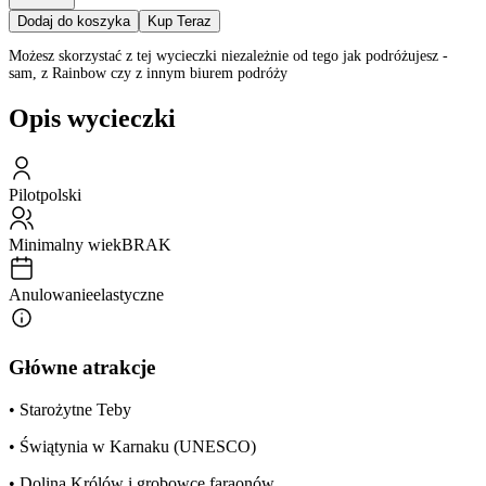
Dodaj do koszyka
Kup Teraz
Możesz skorzystać z tej wycieczki niezależnie od tego jak podróżujesz -
sam, z Rainbow czy z innym biurem podróży
Opis wycieczki
Pilot
polski
Minimalny wiek
BRAK
Anulowanie
elastyczne
Główne atrakcje
• Starożytne Teby
• Świątynia w Karnaku (UNESCO)
• Dolina Królów i grobowce faraonów