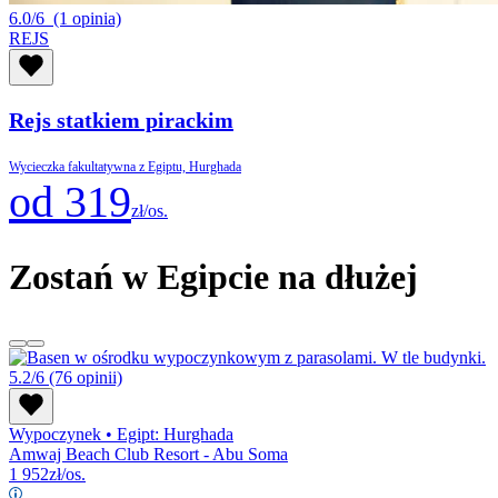
6.0/6
(1 opinia)
REJS
Rejs statkiem pirackim
Wycieczka fakultatywna z Egiptu, Hurghada
od 319
zł/os.
Zostań w Egipcie na dłużej
5.2/6
(76 opinii)
Wypoczynek
•
Egipt: Hurghada
Amwaj Beach Club Resort - Abu Soma
1 952
zł/os.