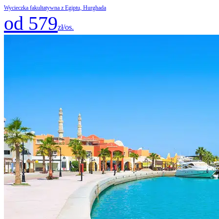
Wycieczka fakultatywna z Egiptu, Hurghada
od 579
zł/os.