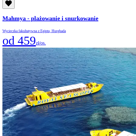
Mahmya - plażowanie i snurkowanie
Wycieczka fakultatywna z Egiptu, Hurghada
od 459
zł/os.