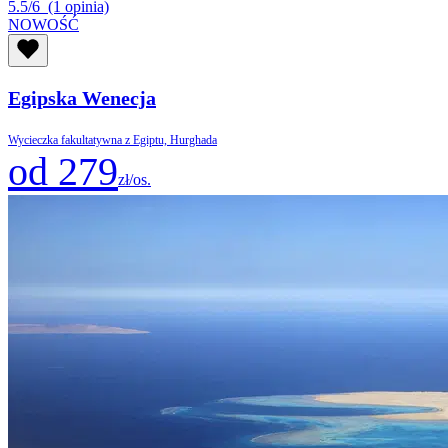
5.5/6
(1 opinia)
NOWOŚĆ
Egipska Wenecja
Wycieczka fakultatywna z Egiptu, Hurghada
od 279
zł/os.