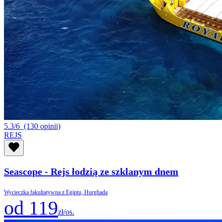
5.3/6
(130 opinii)
REJS
Seascope - Rejs łodzią ze szklanym dnem
Wycieczka fakultatywna z Egiptu, Hurghada
od 119
zł/os.