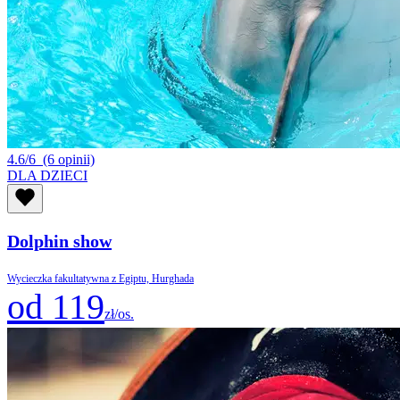
4.6/6
(6 opinii)
DLA DZIECI
Dolphin show
Wycieczka fakultatywna z Egiptu, Hurghada
od 119
zł/os.