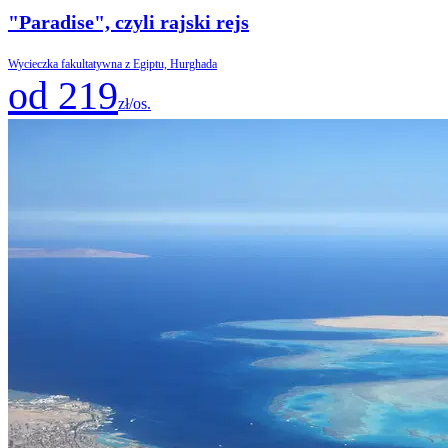
"Paradise", czyli rajski rejs
Wycieczka fakultatywna z Egiptu, Hurghada
od 219
zł/os.