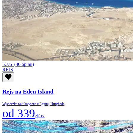
5.7/6
(40 opinii)
REJS
Rejs na Eden Island
Wycieczka fakultatywna z Egiptu, Hurghada
od 339
zł/os.