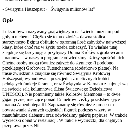
• Świątynia Hatszepsut - „Świątynia milionów lat”
Opis
Luksor bywa nazywany „największym na świecie muzeum pod
gołym niebem”. Ciężko się temu dziwić – dawna stolica
starożytnego Egiptu obfituje w ogromną ilość zabytków najwyższej
klasy, które choć raz w życiu trzeba zobaczyć. To właśnie tutaj
znajduje się fascynująca przybyszy Dolina Królów z grobowcami
faraonów – w naszym programie odwiedzimy aż trzy spośród nich!
Chętne osoby mogą również zajrzeć do słynnego (i podobno
przeklętego) Grobowca Tutenchamona (dodatkowo płatne). Na
trasie zwiedzania znajdzie się również Świątynia Królowej
Hatszepsut, wybudowana przez jedną z nielicznych kobiet
pełniących funkcję faraona, oraz Świątynia w Karnaku z największą
na świecie salą kolumnową (Lista Światowego Dziedzictwa
UNESCO). Nie pominiemy także Kolosów Memnona – to dwie
gigantyczne, mierzące ponad 15 metrów rzeźby przedstawiające
faraona Amenhotepa III. Zapoznamy się również z procesem
powstawania słynnych egipskich figurek podczas wizyty w
manufakturze alabastru oraz odwiedzimy galerię papirusa. W trakcie
wycieczki obiad w restauracji. W trakcie wycieczki, dla chętnych
przeprawa przez Nil.