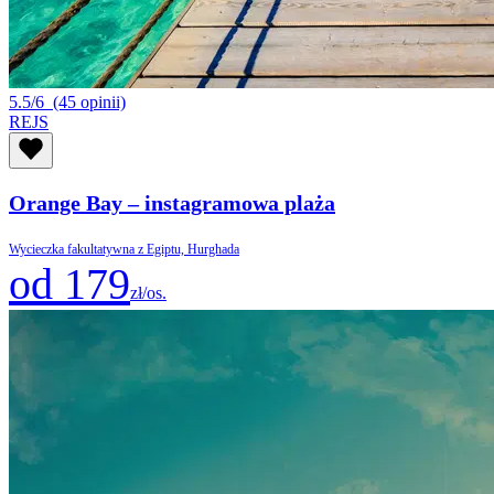
5.5/6
(45 opinii)
REJS
Orange Bay – instagramowa plaża
Wycieczka fakultatywna z Egiptu, Hurghada
od 179
zł/os.