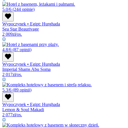
5.0/6
(244 opinie)
Wypoczynek
•
Egipt: Hurghada
Sea Star Beaurivage
2 009
zł/os.
4.8/6
(87 opinii)
Wypoczynek
•
Egipt: Hurghada
Imperial Shams Abu Soma
2 017
zł/os.
5.3/6
(89 opinii)
Wypoczynek
•
Egipt: Hurghada
Lemon & Soul Makadi
2 077
zł/os.