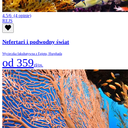
4.5/6
(4 opinie)
REJS
Nefertari i podwodny świat
Wycieczka fakultatywna z Egiptu, Hurghada
od 359
zł/os.