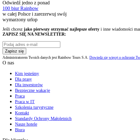
Odwiedź jedno z ponad
100 biur Rainbow
w całej Polsce i zarezerwuj swój
wymarzony urlop
Jeśli chcesz
jako pierwszy otrzymać najlepsze oferty
i inne wiadomości ma
ZAPISZ SIĘ NA NEWSLETTER:
Zapisz się
Administratorem Twoich danych jest Rainbow Tours S.A.
Dowiedz się więcej o ochronie Tw
O nas
Kim jesteśmy
Dla prasy
Dla inwestorów
Bezpieczne wakacje
Praca
Praca w IT
Szkolenia turystyczne
Kontakt
Standardy Ochrony Małoletnich
Nasze hotele
Biura