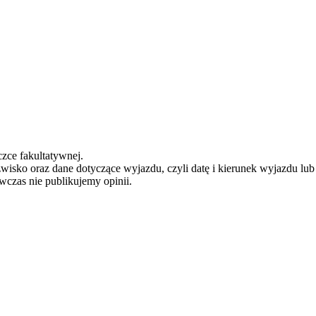
zce fakultatywnej.
zwisko oraz dane dotyczące wyjazdu, czyli datę i kierunek wyjazdu lu
ówczas nie publikujemy opinii.