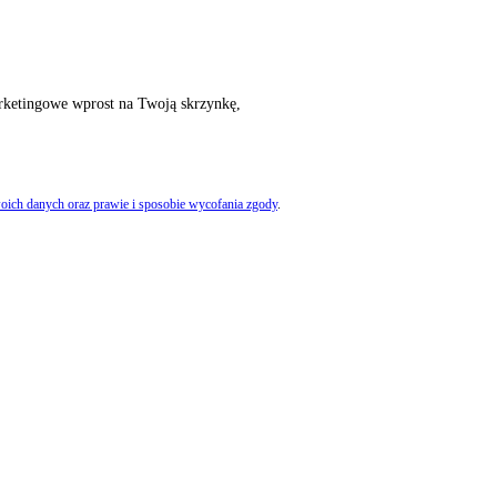
rketingowe wprost na Twoją skrzynkę,
oich danych oraz prawie i sposobie wycofania zgody
.