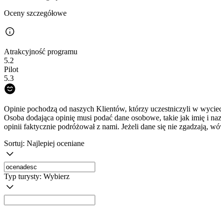
Oceny szczegółowe
Atrakcyjność programu
5.2
Pilot
5.3
Opinie pochodzą od naszych Klientów, którzy uczestniczyli w wyciec
Osoba dodająca opinię musi podać dane osobowe, takie jak imię i na
opinii faktycznie podróżował z nami. Jeżeli dane się nie zgadzają, w
Sortuj:
Najlepiej oceniane
Typ turysty:
Wybierz