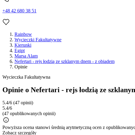
+48 42 680 38 51
Rainbow
Wycieczki Fakultatywne
Kierunki
Egipt
Marsa Alam
Nefertari - rejs łodzią ze szklanym dnem - z obiadem
Opinie
Wycieczka Fakultatywna
Opinie o Nefertari - rejs łodzią ze szklan
5.4/6
(47 opinii)
5.4/6
(47 opublikowanych opinii)
Powyższa ocena stanowi średnią arytmetyczną ocen z opublikowanych
Zobacz szczegóły