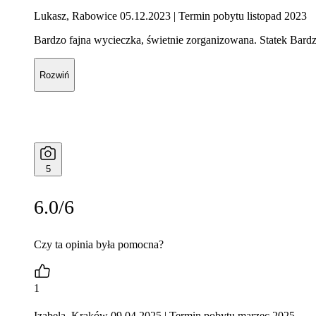
Lukasz, Rabowice 05.12.2023
| Termin pobytu listopad 2023
Bardzo fajna wycieczka, świetnie zorganizowana. Statek Bardz
Rozwiń
5
6.0/6
Czy ta opinia była pomocna?
1
Izabela, Kraków 09.04.2025
| Termin pobytu marzec 2025