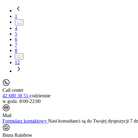
1
...
4
5
6
7
8
...
12
Call center
42 680 38 51
codziennie
w godz. 8:00-22:00
Mail
Formularz kontaktowy
Nasi konsultanci są do Twojej dyspozycji 7 d
Biura Rainbow