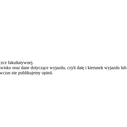
zce fakultatywnej.
zwisko oraz dane dotyczące wyjazdu, czyli datę i kierunek wyjazdu lu
ówczas nie publikujemy opinii.