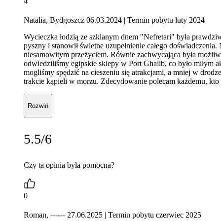
4
Natalia, Bydgoszcz 06.03.2024
| Termin pobytu luty 2024
Wycieczka łodzią ze szklanym dnem "Nefretari" była prawdziwą
pyszny i stanowił świetne uzupełnienie całego doświadczenia. 
niesamowitym przeżyciem. Równie zachwycająca była możliwość
odwiedziliśmy egipskie sklepy w Port Ghalib, co było miłym akc
mogliśmy spędzić na cieszeniu się atrakcjami, a mniej w drod
trakcie kąpieli w morzu. Zdecydowanie polecam każdemu, kt
Rozwiń
5.5/6
Czy ta opinia była pomocna?
0
Roman, ------ 27.06.2025
| Termin pobytu czerwiec 2025