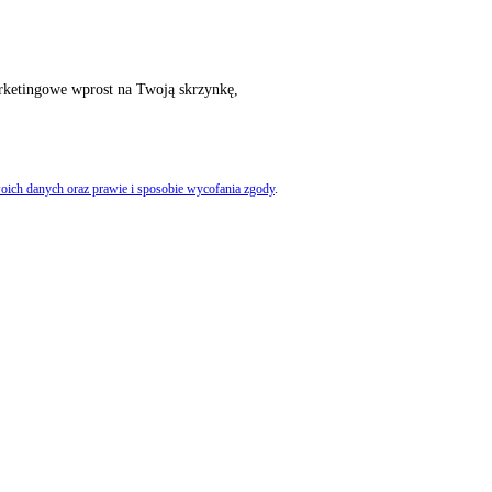
rketingowe wprost na Twoją skrzynkę,
oich danych oraz prawie i sposobie wycofania zgody
.