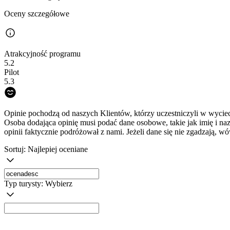
Oceny szczegółowe
Atrakcyjność programu
5.2
Pilot
5.3
Opinie pochodzą od naszych Klientów, którzy uczestniczyli w wyciec
Osoba dodająca opinię musi podać dane osobowe, takie jak imię i na
opinii faktycznie podróżował z nami. Jeżeli dane się nie zgadzają, w
Sortuj:
Najlepiej oceniane
Typ turysty:
Wybierz