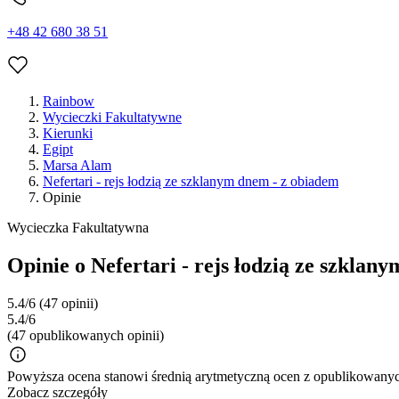
+48 42 680 38 51
Rainbow
Wycieczki Fakultatywne
Kierunki
Egipt
Marsa Alam
Nefertari - rejs łodzią ze szklanym dnem - z obiadem
Opinie
Wycieczka Fakultatywna
Opinie o Nefertari - rejs łodzią ze szklan
5.4/6
(47 opinii)
5.4/6
(47 opublikowanych opinii)
Powyższa ocena stanowi średnią arytmetyczną ocen z opublikowanych
Zobacz szczegóły