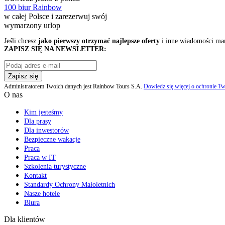
100 biur Rainbow
w całej Polsce i zarezerwuj swój
wymarzony urlop
Jeśli chcesz
jako pierwszy otrzymać najlepsze oferty
i inne wiadomości ma
ZAPISZ SIĘ NA NEWSLETTER:
Zapisz się
Administratorem Twoich danych jest Rainbow Tours S.A.
Dowiedz się więcej o ochronie Tw
O nas
Kim jesteśmy
Dla prasy
Dla inwestorów
Bezpieczne wakacje
Praca
Praca w IT
Szkolenia turystyczne
Kontakt
Standardy Ochrony Małoletnich
Nasze hotele
Biura
Dla klientów