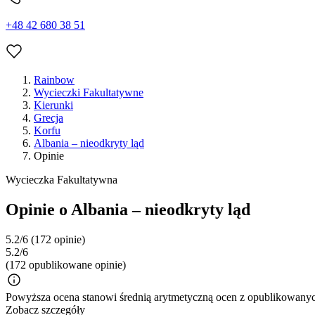
+48 42 680 38 51
Rainbow
Wycieczki Fakultatywne
Kierunki
Grecja
Korfu
Albania – nieodkryty ląd
Opinie
Wycieczka Fakultatywna
Opinie o Albania – nieodkryty ląd
5.2/6
(172 opinie)
5.2/6
(172 opublikowane opinie)
Powyższa ocena stanowi średnią arytmetyczną ocen z opublikowanych
Zobacz szczegóły