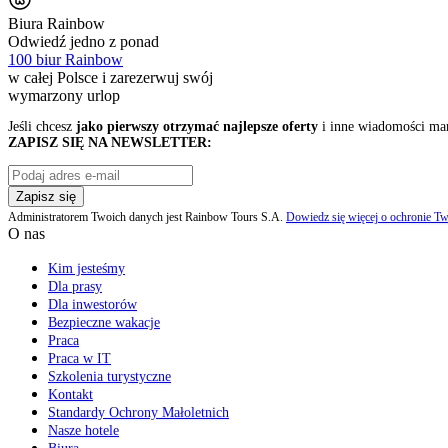
Biura Rainbow
Odwiedź jedno z ponad
100 biur Rainbow
w całej Polsce i zarezerwuj swój
wymarzony urlop
Jeśli chcesz
jako pierwszy otrzymać najlepsze oferty
i inne wiadomości ma
ZAPISZ SIĘ NA NEWSLETTER:
Zapisz się
Administratorem Twoich danych jest Rainbow Tours S.A.
Dowiedz się więcej o ochronie Tw
O nas
Kim jesteśmy
Dla prasy
Dla inwestorów
Bezpieczne wakacje
Praca
Praca w IT
Szkolenia turystyczne
Kontakt
Standardy Ochrony Małoletnich
Nasze hotele