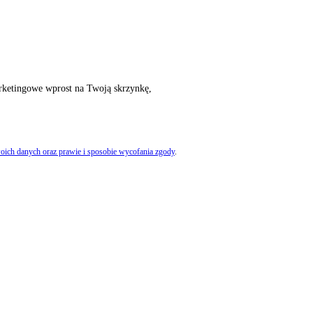
rketingowe wprost na Twoją skrzynkę,
oich danych oraz prawie i sposobie wycofania zgody
.