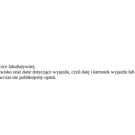
zce fakultatywnej.
zwisko oraz dane dotyczące wyjazdu, czyli datę i kierunek wyjazdu lu
ówczas nie publikujemy opinii.