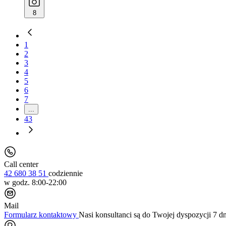
8
1
2
3
4
5
6
7
...
43
Call center
42 680 38 51
codziennie
w godz. 8:00-22:00
Mail
Formularz kontaktowy
Nasi konsultanci są do Twojej dyspozycji 7 d