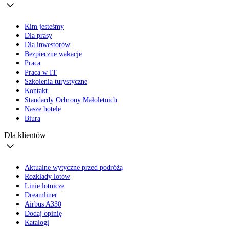
Kim jesteśmy
Dla prasy
Dla inwestorów
Bezpieczne wakacje
Praca
Praca w IT
Szkolenia turystyczne
Kontakt
Standardy Ochrony Małoletnich
Nasze hotele
Biura
Dla klientów
Aktualne wytyczne przed podróżą
Rozkłady lotów
Linie lotnicze
Dreamliner
Airbus A330
Dodaj opinię
Katalogi