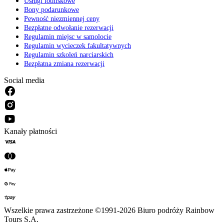
Usługi lotniskowe
Bony podarunkowe
Pewność niezmiennej ceny
Bezpłatne odwołanie rezerwacji
Regulamin miejsc w samolocie
Regulamin wycieczek fakultatywnych
Regulamin szkoleń narciarskich
Bezpłatna zmiana rezerwacji
Social media
Kanały płatności
Wszelkie prawa zastrzeżone ©1991-2026 Biuro podróży Rainbow
Tours S.A.