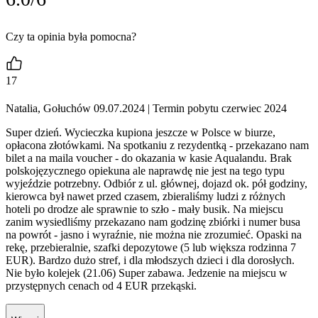
Czy ta opinia była pomocna?
17
Natalia, Gołuchów 09.07.2024
| Termin pobytu czerwiec 2024
Super dzień. Wycieczka kupiona jeszcze w Polsce w biurze,
opłacona złotówkami. Na spotkaniu z rezydentką - przekazano nam
bilet a na maila voucher - do okazania w kasie Aqualandu. Brak
polskojęzycznego opiekuna ale naprawdę nie jest na tego typu
wyjeździe potrzebny. Odbiór z ul. głównej, dojazd ok. pół godziny,
kierowca był nawet przed czasem, zbieraliśmy ludzi z różnych
hoteli po drodze ale sprawnie to szło - mały busik. Na miejscu
zanim wysiedliśmy przekazano nam godzinę zbiórki i numer busa
na powrót - jasno i wyraźnie, nie można nie zrozumieć. Opaski na
rekę, przebieralnie, szafki depozytowe (5 lub większa rodzinna 7
EUR). Bardzo dużo stref, i dla młodszych dzieci i dla dorosłych.
Nie było kolejek (21.06) Super zabawa. Jedzenie na miejscu w
przystępnych cenach od 4 EUR przekąski.