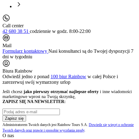
Call center
42 680 38 51
codziennie
w godz. 8:00-22:00
Mail
Formularz kontaktowy
Nasi konsultanci są do Twojej dyspozycji 7
dni w tygodniu
Biura Rainbow
Odwiedź jedno z ponad
100 biur Rainbow
w całej Polsce i
zarezerwuj swój
wymarzony urlop
Jeśli chcesz
jako pierwszy otrzymać najlepsze oferty
i inne wiadomości
marketingowe wprost na Twoją skrzynkę,
ZAPISZ SIĘ NA NEWSLETTER:
Zapisz się
Administratorem Twoich danych jest Rainbow Tours S.A.
Dowiedz się więcej o ochronie
Twoich danych oraz prawie i sposobie wycofania zgody
.
O nas