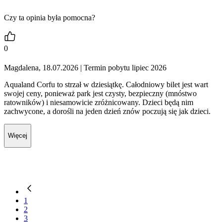
Czy ta opinia była pomocna?
0
Magdalena, 18.07.2026
| Termin pobytu lipiec 2026
Aqualand Corfu to strzał w dziesiątkę. Całodniowy bilet jest wart
swojej ceny, ponieważ park jest czysty, bezpieczny (mnóstwo
ratowników) i niesamowicie zróżnicowany. Dzieci będą nim
zachwycone, a dorośli na jeden dzień znów poczują się jak dzieci.
Więcej
1
2
3