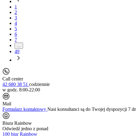
1
2
3
4
5
6
7
...
49
Call center
42 680 38 51
codziennie
w godz. 8:00-22:00
Mail
Formularz kontaktowy
Nasi konsultanci są do Twojej dyspozycji 7 d
Biura Rainbow
Odwiedź jedno z ponad
100 biur Rainbow