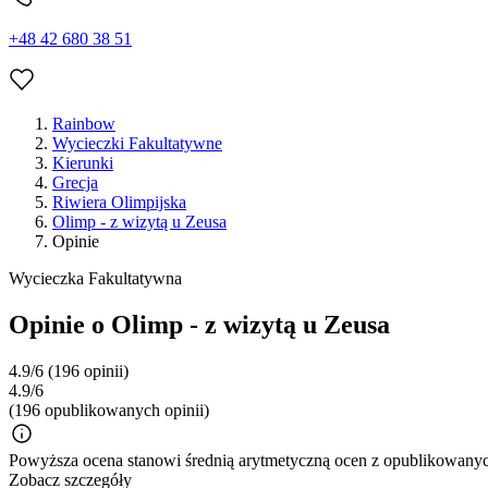
+48 42 680 38 51
Rainbow
Wycieczki Fakultatywne
Kierunki
Grecja
Riwiera Olimpijska
Olimp - z wizytą u Zeusa
Opinie
Wycieczka Fakultatywna
Opinie o Olimp - z wizytą u Zeusa
4.9/6
(196 opinii)
4.9/6
(196 opublikowanych opinii)
Powyższa ocena stanowi średnią arytmetyczną ocen z opublikowanych
Zobacz szczegóły