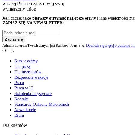
w całej Polsce i zarezerwuj swój
wymarzony urlop
Jeśli chcesz
jako pierwszy otrzymać najlepsze oferty
i inne wiadomości ma
ZAPISZ SIĘ NA NEWSLETTER:
Zapisz się
Administratorem Twoich danych jest Rainbow Tours S.A.
Dowiedz się więcej o ochronie Tw
O nas
Kim jesteśmy
Dla prasy
Dla inwestorów
Bezpieczne wakacje
Praca
Praca w IT
Szkolenia turystyczne
Kontakt
Standardy Ochrony Małoletnich
Nasze hotele
Biura
Dla klientów