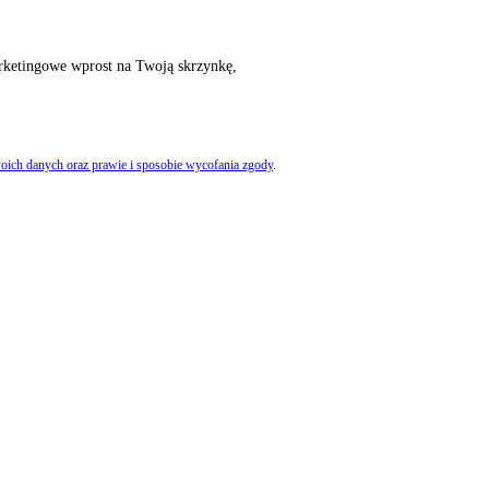
rketingowe wprost na Twoją skrzynkę,
oich danych oraz prawie i sposobie wycofania zgody
.