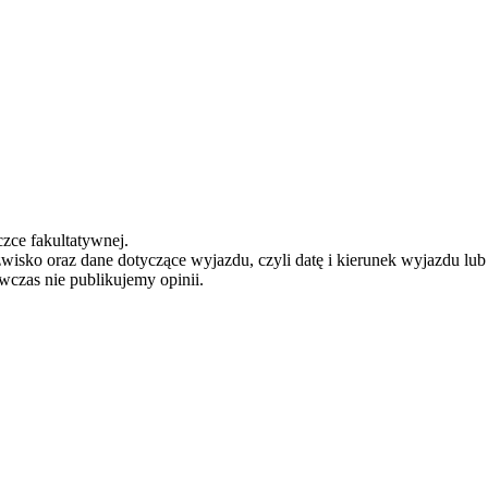
zce fakultatywnej.
zwisko oraz dane dotyczące wyjazdu, czyli datę i kierunek wyjazdu lu
ówczas nie publikujemy opinii.