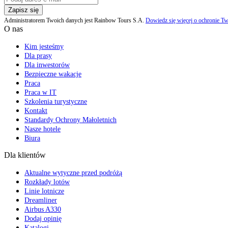
Zapisz się
Administratorem Twoich danych jest Rainbow Tours S.A.
Dowiedz się więcej o ochronie Tw
O nas
Kim jesteśmy
Dla prasy
Dla inwestorów
Bezpieczne wakacje
Praca
Praca w IT
Szkolenia turystyczne
Kontakt
Standardy Ochrony Małoletnich
Nasze hotele
Biura
Dla klientów
Aktualne wytyczne przed podróżą
Rozkłady lotów
Linie lotnicze
Dreamliner
Airbus A330
Dodaj opinię
Katalogi