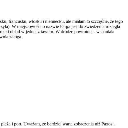
u, francusku, włosku i niemiecku, ale miałam to szczęście, że tego
zyła). W miejscowości o nazwie Parga jest do zwiedzenia rozległa
 grecki obiad w jednej z tawern. W drodze powrotnej - wspaniała
wnia załoga.
plaża i port. Uważam, że bardziej warta zobaczenia niż Paxos i