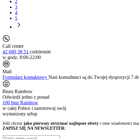
2
3
4
5
Call center
42 680 38 51
codziennie
w godz. 8:00-22:00
Mail
Formularz kontaktowy
Nasi konsultanci są do Twojej dyspozycji 7 d
Biura Rainbow
Odwiedź jedno z ponad
100 biur Rainbow
w całej Polsce i zarezerwuj swój
wymarzony urlop
Jeśli chcesz
jako pierwszy otrzymać najlepsze oferty
i inne wiadomości ma
ZAPISZ SIĘ NA NEWSLETTER: