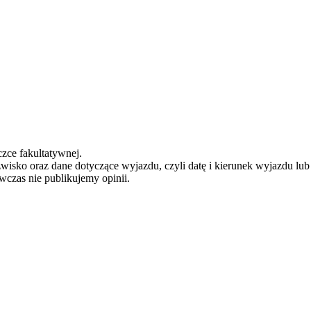
zce fakultatywnej.
zwisko oraz dane dotyczące wyjazdu, czyli datę i kierunek wyjazdu lu
ówczas nie publikujemy opinii.