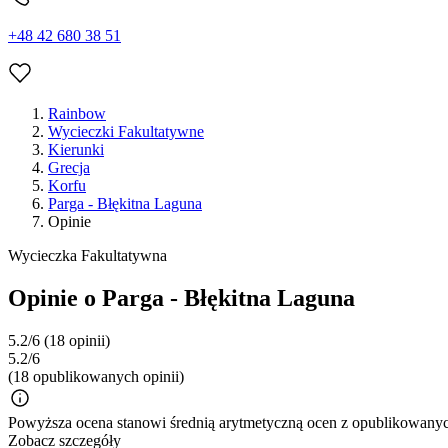
+48 42 680 38 51
Rainbow
Wycieczki Fakultatywne
Kierunki
Grecja
Korfu
Parga - Błękitna Laguna
Opinie
Wycieczka Fakultatywna
Opinie o Parga - Błękitna Laguna
5.2/6
(18 opinii)
5.2/6
(18 opublikowanych opinii)
Powyższa ocena stanowi średnią arytmetyczną ocen z opublikowanych
Zobacz szczegóły