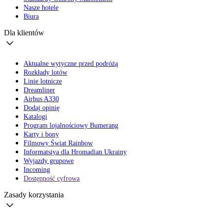
Nasze hotele
Biura
Dla klientów
Aktualne wytyczne przed podróżą
Rozkłady lotów
Linie lotnicze
Dreamliner
Airbus A330
Dodaj opinię
Katalogi
Program lojalnościowy Bumerang
Karty i bony
Filmowy Świat Rainbow
Informatsiya dla Hromadian Ukrainy
Wyjazdy grupowe
Incoming
Dostępność cyfrowa
Zasady korzystania