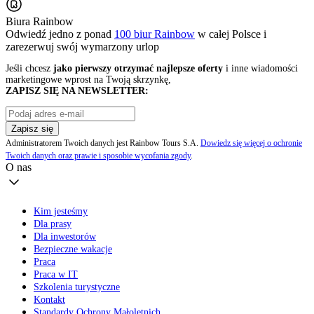
Biura Rainbow
Odwiedź jedno z ponad
100 biur Rainbow
w całej Polsce i
zarezerwuj swój
wymarzony urlop
Jeśli chcesz
jako pierwszy otrzymać najlepsze oferty
i inne wiadomości
marketingowe wprost na Twoją skrzynkę,
ZAPISZ SIĘ NA NEWSLETTER:
Zapisz się
Administratorem Twoich danych jest Rainbow Tours S.A.
Dowiedz się więcej o ochronie
Twoich danych oraz prawie i sposobie wycofania zgody
.
O nas
Kim jesteśmy
Dla prasy
Dla inwestorów
Bezpieczne wakacje
Praca
Praca w IT
Szkolenia turystyczne
Kontakt
Standardy Ochrony Małoletnich