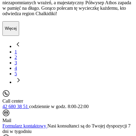
niezapomnianych wrażeń, a majestatyczny Półwysep Athos zapada
w pamięć na długo. Gorąco polecam tę wycieczkę każdemu, kto
odwiedza region Chalkidiki!
Więcej
1
2
3
4
5
Call center
42 680 38 51
codziennie
w godz. 8:00-22:00
Mail
Formularz kontaktowy
Nasi konsultanci są do Twojej dyspozycji 7
dni w tygodniu