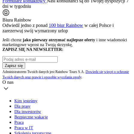
Formularz kontaktowy
Nasi konsultanci są do Twojej dyspozycji 7
dni w tygodniu
Biura Rainbow
Odwiedź jedno z ponad
100 biur Rainbow
w całej Polsce i
zarezerwuj swój
wymarzony urlop
Jeśli chcesz
jako pierwszy otrzymać najlepsze oferty
i inne wiadomości
marketingowe wprost na Twoją skrzynkę,
ZAPISZ SIĘ NA NEWSLETTER:
Zapisz się
Administratorem Twoich danych jest Rainbow Tours S.A.
Dowiedz się więcej o ochronie
Twoich danych oraz prawie i sposobie wycofania zgody
.
O nas
Kim jesteśmy
Dla prasy
Dla inwestorów
Bezpieczne wakacje
Praca
Praca w IT
Szkolenia turystyczne