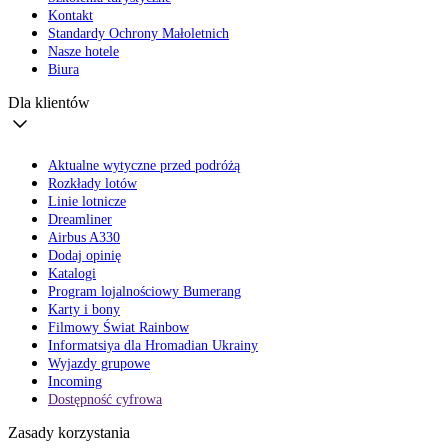
Kontakt
Standardy Ochrony Małoletnich
Nasze hotele
Biura
Dla klientów
Aktualne wytyczne przed podróżą
Rozkłady lotów
Linie lotnicze
Dreamliner
Airbus A330
Dodaj opinię
Katalogi
Program lojalnościowy Bumerang
Karty i bony
Filmowy Świat Rainbow
Informatsiya dla Hromadian Ukrainy
Wyjazdy grupowe
Incoming
Dostępność cyfrowa
Zasady korzystania