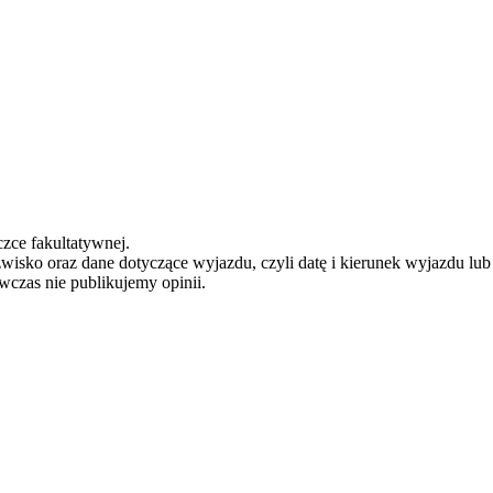
zce fakultatywnej.
zwisko oraz dane dotyczące wyjazdu, czyli datę i kierunek wyjazdu lu
ówczas nie publikujemy opinii.