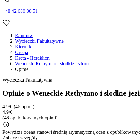
+48 42 680 38 51
Rainbow
Wycieczki Fakultatywne
Kierunki
Grecja
Kreta - Heraklion
Weneckie Rethymno i słodkie jezioro
Opinie
Wycieczka Fakultatywna
Opinie o Weneckie Rethymno i słodkie jez
4.9/6
(46 opinii)
4.9/6
(46 opublikowanych opinii)
Powyższa ocena stanowi średnią arytmetyczną ocen z opublikowanych
Zobacz szczegóły