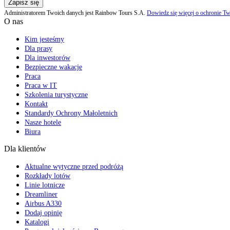
Zapisz się
Administratorem Twoich danych jest Rainbow Tours S.A.
Dowiedz się więcej o ochronie Tw
O nas
Kim jesteśmy
Dla prasy
Dla inwestorów
Bezpieczne wakacje
Praca
Praca w IT
Szkolenia turystyczne
Kontakt
Standardy Ochrony Małoletnich
Nasze hotele
Biura
Dla klientów
Aktualne wytyczne przed podróżą
Rozkłady lotów
Linie lotnicze
Dreamliner
Airbus A330
Dodaj opinię
Katalogi