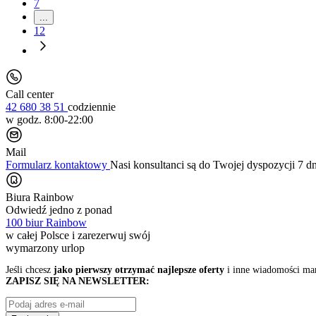
7
...
12
Call center
42 680 38 51
codziennie
w godz. 8:00-22:00
Mail
Formularz kontaktowy
Nasi konsultanci są do Twojej dyspozycji 7 d
Biura Rainbow
Odwiedź jedno z ponad
100 biur Rainbow
w całej Polsce i zarezerwuj swój
wymarzony urlop
Jeśli chcesz
jako pierwszy otrzymać najlepsze oferty
i inne wiadomości ma
ZAPISZ SIĘ NA NEWSLETTER: