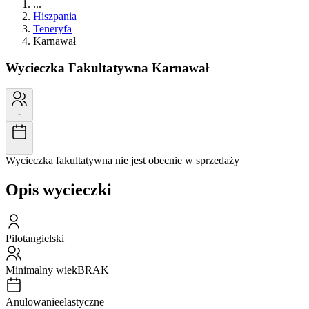
...
Hiszpania
Teneryfa
Karnawał
Wycieczka Fakultatywna
Karnawał
-
-
Wycieczka fakultatywna nie jest obecnie w sprzedaży
Opis wycieczki
Pilot
angielski
Minimalny wiek
BRAK
Anulowanie
elastyczne