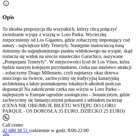
Opis
To idealna propozycja dla wszystkich, którzy chcą połączyć
zwiedzanie wyspy z wizytą w Loro Parku. Wycieczkę
rozpoczniemy od Los Gigantes, gdzie zobaczymy imponujący cud
natury - największe klify Teneryfy. Następnie malowniczą trasą
dotrzemy do najpiękniejszego punktu widokowego na wyspie, skąd
roztacza się widok na urocze miasteczko Garachico, nazywane
„Pompejami Teneryfy”. W miejscowości Icod de Los Vinos, która
będzie naszym kolejnym przystankiem, czeka nas mnóstwo atrakcji
- zobaczymy Drago Millenario, czyli najstarszy okaz drzewa
smoczego na świecie, zachwycimy się tradycyjną kanaryjską
architekturą a także posmakujemy lokalnych alkoholi podczas
degustacji! Na zakończenie czeka nas wizyta w Loro Parku –
najlepszym w Europie ogrodzie zoologiczno – botanicznym, gdzie
zachwycimy się fantastycznymi pokazami z udziałem zwierząt
(CENA NIE OBEJMUJE BILETU WSTĘPU DO LORO
PARQUE - OS DOROSŁA 35 EURO, DZIECKO 25 EURO)
Call center
42 680 38 51
codziennie
w godz. 8:00-22:00