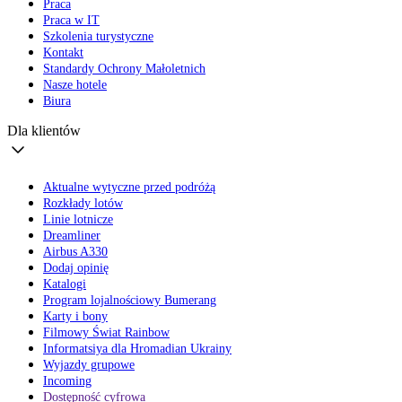
Praca
Praca w IT
Szkolenia turystyczne
Kontakt
Standardy Ochrony Małoletnich
Nasze hotele
Biura
Dla klientów
Aktualne wytyczne przed podróżą
Rozkłady lotów
Linie lotnicze
Dreamliner
Airbus A330
Dodaj opinię
Katalogi
Program lojalnościowy Bumerang
Karty i bony
Filmowy Świat Rainbow
Informatsiya dla Hromadian Ukrainy
Wyjazdy grupowe
Incoming
Dostępność cyfrowa