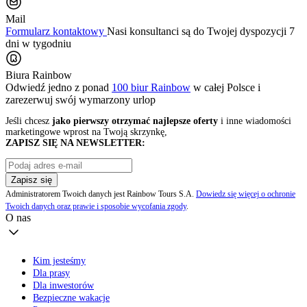
Mail
Formularz kontaktowy
Nasi konsultanci są do Twojej dyspozycji 7
dni w tygodniu
Biura Rainbow
Odwiedź jedno z ponad
100 biur Rainbow
w całej Polsce i
zarezerwuj swój
wymarzony urlop
Jeśli chcesz
jako pierwszy otrzymać najlepsze oferty
i inne wiadomości
marketingowe wprost na Twoją skrzynkę,
ZAPISZ SIĘ NA NEWSLETTER:
Zapisz się
Administratorem Twoich danych jest Rainbow Tours S.A.
Dowiedz się więcej o ochronie
Twoich danych oraz prawie i sposobie wycofania zgody
.
O nas
Kim jesteśmy
Dla prasy
Dla inwestorów
Bezpieczne wakacje