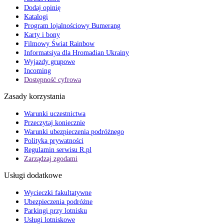
Dodaj opinię
Katalogi
Program lojalnościowy Bumerang
Karty i bony
Filmowy Świat Rainbow
Informatsiya dla Hromadian Ukrainy
Wyjazdy grupowe
Incoming
Dostępność cyfrowa
Zasady korzystania
Warunki uczestnictwa
Przeczytaj koniecznie
Warunki ubezpieczenia podróżnego
Polityka prywatności
Regulamin serwisu R.pl
Zarządzaj zgodami
Usługi dodatkowe
Wycieczki fakultatywne
Ubezpieczenia podróżne
Parkingi przy lotnisku
Usługi lotniskowe