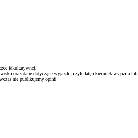
zce fakultatywnej.
zwisko oraz dane dotyczące wyjazdu, czyli datę i kierunek wyjazdu lu
ówczas nie publikujemy opinii.