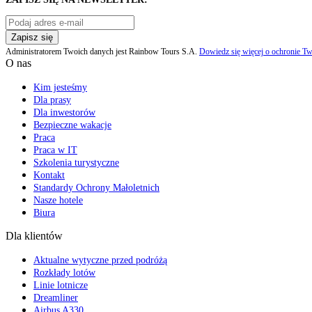
Zapisz się
Administratorem Twoich danych jest Rainbow Tours S.A.
Dowiedz się więcej o ochronie Tw
O nas
Kim jesteśmy
Dla prasy
Dla inwestorów
Bezpieczne wakacje
Praca
Praca w IT
Szkolenia turystyczne
Kontakt
Standardy Ochrony Małoletnich
Nasze hotele
Biura
Dla klientów
Aktualne wytyczne przed podróżą
Rozkłady lotów
Linie lotnicze
Dreamliner
Airbus A330