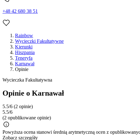
+48 42 680 38 51
Rainbow
Wycieczki Fakultatywne
Kierunki
Hiszpania
Teneryfa
Karnawał
Opinie
Wycieczka Fakultatywna
Opinie o Karnawał
5.5/6
(2 opinie)
5.5/6
(2 opublikowane opinie)
Powyższa ocena stanowi średnią arytmetyczną ocen z opublikowanych
Zobacz szczegóły