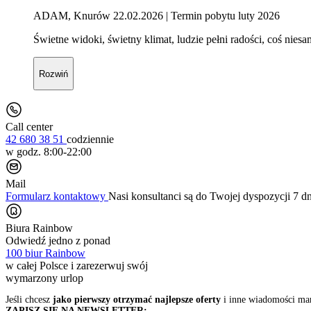
ADAM, Knurów 22.02.2026
| Termin pobytu luty 2026
Świetne widoki, świetny klimat, ludzie pełni radości, coś nies
Rozwiń
Call center
42 680 38 51
codziennie
w godz. 8:00-22:00
Mail
Formularz kontaktowy
Nasi konsultanci są do Twojej dyspozycji 7 d
Biura Rainbow
Odwiedź jedno z ponad
100 biur Rainbow
w całej Polsce i zarezerwuj swój
wymarzony urlop
Jeśli chcesz
jako pierwszy otrzymać najlepsze oferty
i inne wiadomości ma
ZAPISZ SIĘ NA NEWSLETTER: