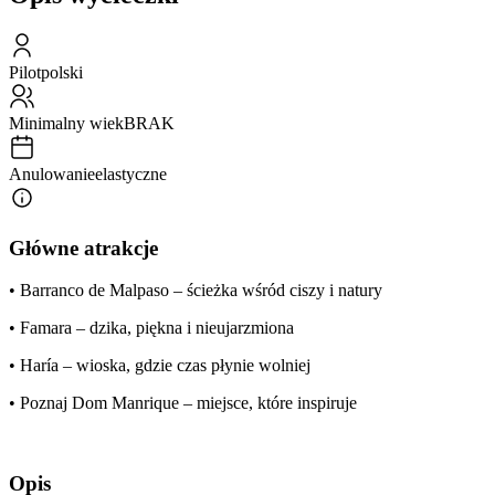
Pilot
polski
Minimalny wiek
BRAK
Anulowanie
elastyczne
Główne atrakcje
• Barranco de Malpaso – ścieżka wśród ciszy i natury
• Famara – dzika, piękna i nieujarzmiona
• Haría – wioska, gdzie czas płynie wolniej
• Poznaj Dom Manrique – miejsce, które inspiruje
Opis