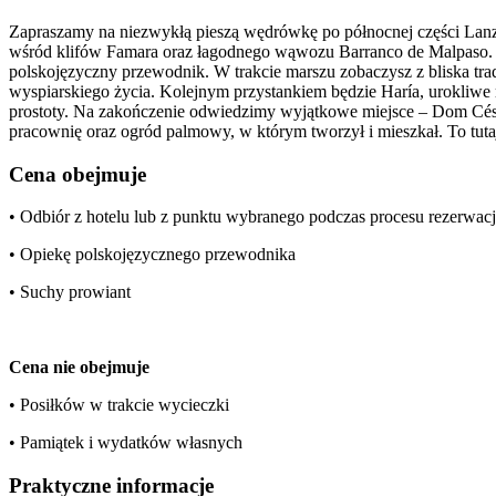
Zapraszamy na niezwykłą pieszą wędrówkę po północnej części Lanzar
wśród klifów Famara oraz łagodnego wąwozu Barranco de Malpaso. Po 
polskojęzyczny przewodnik. W trakcie marszu zobaczysz z bliska tra
wyspiarskiego życia. Kolejnym przystankiem będzie Haría, urokliwe 
prostoty. Na zakończenie odwiedzimy wyjątkowe miejsce – Dom Césara 
pracownię oraz ogród palmowy, w którym tworzył i mieszkał. To tutaj n
Cena obejmuje
• Odbiór z hotelu lub z punktu wybranego podczas procesu rezerwacj
• Opiekę polskojęzycznego przewodnika
• Suchy prowiant
Cena nie obejmuje
• Posiłków w trakcie wycieczki
• Pamiątek i wydatków własnych
Praktyczne informacje