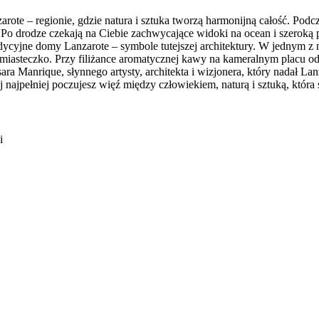
ote – regionie, gdzie natura i sztuka tworzą harmonijną całość. Podc
drodze czekają na Ciebie zachwycające widoki na ocean i szeroką pla
dycyjne domy Lanzarote – symbole tutejszej architektury. W jednym z 
miasteczko. Przy filiżance aromatycznej kawy na kameralnym placu odk
Manrique, słynnego artysty, architekta i wizjonera, który nadał Lanz
ajpełniej poczujesz więź między człowiekiem, naturą i sztuką, która sta
i