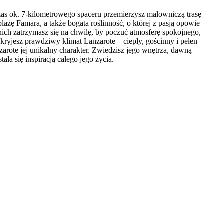
zas ok. 7-kilometrowego spaceru przemierzysz malowniczą trasę
żę Famara, a także bogata roślinność, o której z pasją opowie
nich zatrzymasz się na chwilę, by poczuć atmosferę spokojnego,
ryjesz prawdziwy klimat Lanzarote – ciepły, gościnny i pełen
arote jej unikalny charakter. Zwiedzisz jego wnętrza, dawną
ła się inspiracją całego jego życia.